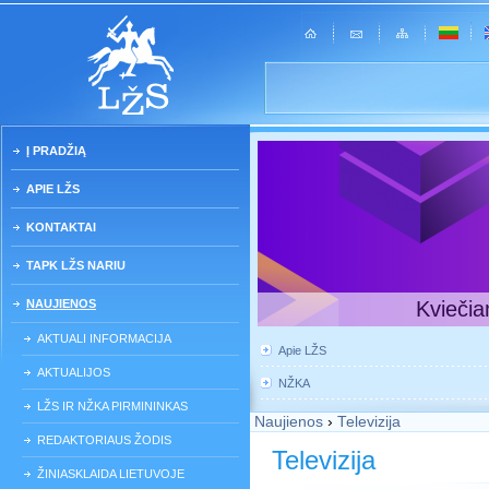
Į PRADŽIĄ
APIE LŽS
KONTAKTAI
TAPK LŽS NARIU
NAUJIENOS
Kviečia
AKTUALI INFORMACIJA
Apie LŽS
AKTUALIJOS
NŽKA
LŽS IR NŽKA PIRMININKAS
Naujienos
›
Televizija
REDAKTORIAUS ŽODIS
Televizija
ŽINIASKLAIDA LIETUVOJE