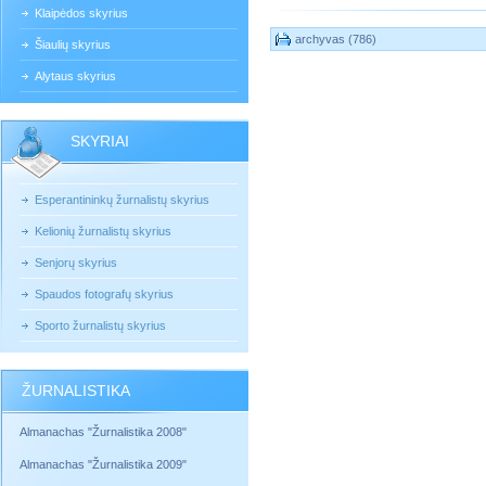
Klaipėdos skyrius
archyvas (786)
Šiaulių skyrius
Alytaus skyrius
SKYRIAI
Esperantininkų žurnalistų skyrius
Kelionių žurnalistų skyrius
Senjorų skyrius
Spaudos fotografų skyrius
Sporto žurnalistų skyrius
ŽURNALISTIKA
Almanachas "Žurnalistika 2008"
Almanachas "Žurnalistika 2009"