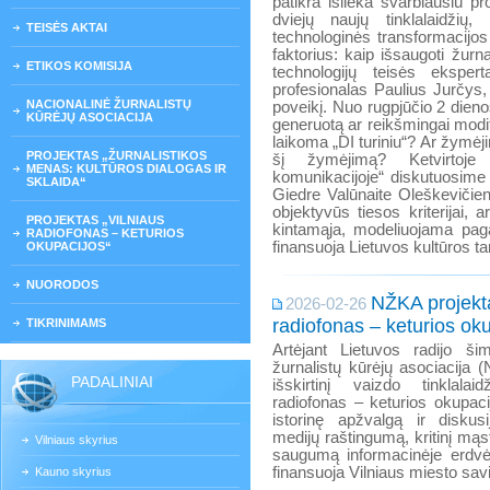
patikra išlieka svarbiausiu p
dviejų naujų tinklalaidži
TEISĖS AKTAI
technologinės transformacijo
faktorius: kaip išsaugoti žurn
ETIKOS KOMISIJA
technologijų teisės eksper
profesionalas Paulius Jurčys, 
NACIONALINĖ ŽURNALISTŲ
poveikį. Nuo rugpjūčio 2 dieno
KŪRĖJŲ ASOCIACIJA
generuotą ar reikšmingai modifi
laikoma „DI turiniu“? Ar žymė
PROJEKTAS „ŽURNALISTIKOS
šį žymėjimą? Ketvirtoje ti
MENAS: KULTŪROS DIALOGAS IR
komunikacijoje“ diskutuosime
SKLAIDA“
Giedre Valūnaite Oleškevičiene
objektyvūs tiesos kriterijai, 
PROJEKTAS „VILNIAUS
kintamąja, modeliuojama paga
RADIOFONAS – KETURIOS
finansuoja Lietuvos kultūros ta
OKUPACIJOS“
NUORODOS
NŽKA projekta
2026-02-26
radiofonas – keturios ok
TIKRINIMAMS
Artėjant Lietuvos radijo šim
žurnalistų kūrėjų asociacija 
PADALINIAI
išskirtinį vaizdo tinklalai
radiofonas – keturios okupaci
istorinę apžvalgą ir diskus
medijų raštingumą, kritinį m
Vilniaus skyrius
saugumą informacinėje erdvėj
finansuoja Vilniaus miesto sav
Kauno skyrius