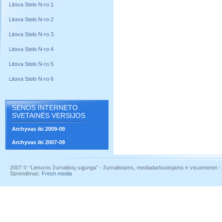
Litova Stelo N-ro 1
Litova Stelo N-ro 2
Litova Stelo N-ro 3
Litova Stelo N-ro 4
Litova Stelo N-ro 5
Litova Stelo N-ro 6
SENOS INTERNETO
SVETAINĖS VERSIJOS
Archyvas iki 2009-09
Archyvas iki 2007-09
2007 © “Lietuvos žurnalistų sąjunga” - žurnalistams, mediadarbuotojams ir visuomenei - į
Sprendimas:
Fresh media