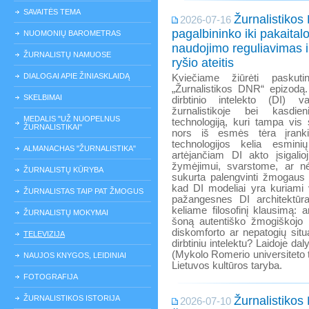
SAVAITĖS TEMA
Žurnalistikos
2026-07-16
pagalbininko iki pakaital
NUOMONIŲ BAROMETRAS
naudojimo reguliavimas 
ŽURNALISTŲ NAMUOSE
ryšio ateitis
DIALOGAI APIE ŽINIASKLAIDĄ
Kviečiame žiūrėti paskutinį
„Žurnalistikos DNR“ epizodą.
SKELBIMAI
dirbtinio intelekto (DI) va
žurnalistikoje bei kasd
MEDALIS "UŽ NUOPELNUS
technologiją, kuri tampa vis
ŽURNALISTIKAI"
nors iš esmės tėra įranki
technologijos kelia esmin
ALMANACHAS "ŽURNALISTIKA"
artėjančiam DI akto įsigali
žymėjimui, svarstome, ar nė
ŽURNALISTŲ KŪRYBA
sukurta palengvinti žmogaus 
kad DI modeliai yra kuriami 
ŽURNALISTAS TAIP PAT ŽMOGUS
pažangesnes DI architektūras
keliame filosofinį klausimą:
ŽURNALISTŲ MOKYMAI
šoną autentiško žmogiškojo 
diskomforto ar nepatogių sit
TELEVIZIJA
dirbtiniu intelektu? Laidoje da
(Mykolo Romerio universiteto t
NAUJOS KNYGOS, LEIDINIAI
Lietuvos kultūros taryba.
FOTOGRAFIJA
ŽURNALISTIKOS ISTORIJA
Žurnalistikos
2026-07-10