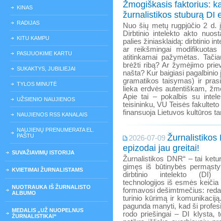
Žmogiškasis faktorius: ka
KINAS
žurnalistikos stuburą DI 
RADIJAS
Nuo šių metų rugpjūčio 2 d. 
Dirbtinio intelekto akto nuosta
KITU KAMPU
palies žiniasklaidą: dirbtinio i
ar reikšmingai modifikuotas 
PASIJUOKIME KARTU
atitinkamai pažymėtas. Tačia
brėžti ribą? Ar žymėjimo prie
SUKAKTYS, JUBILIEJAI
našta? Kur baigiasi pagalbinio
gramatikos taisymas) ir pras
TYLOS MINUTĖ
lieka erdvės autentiškam, žmo
Apie tai – pokalbis su intel
UŽSIENIO NAUJIENOS
teisininku, VU Teisės fakulteto
finansuoja Lietuvos kultūros ta
NAUJIENOS RSS KANALAIS
NAUJIENŲ PRENUMERATA EL.
PAŠTU
Žurnalistikos
2026-07-09
epizodai jau greitai!
SUVAŽIAVIMŲ ISTORIJA
Žurnalistikos DNR“ – tai keturi
gimęs iš būtinybės permąstyt
KVIETIMAI ŽURNALISTAMS
dirbtinio intelekto (DI)
technologijos iš esmės keičia t
NUOTRAUKA IŠ ŽURNALISTO
formavosi dešimtmečius: reda
ALBUMO
turinio kūrimą ir komunikacij
pagunda manyti, kad ši profesij
MEDALIS „UŽ NUOPELNUS
rodo priešingai – DI klysta, 
ŽURNALISTIKAI“