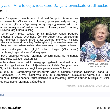
hyvas :: Mirė leidėja, redaktorė Dalija Drevinskaitė Gudliauskie
-08-18
ūčio 17-ąją mus pasiekė žinia, kad naktį Viešpats į Amžinuosius
s pasišaukė Vilniaus ev. reformatų parapijos aktyvią narę,
čios choro „Giesmė" giedotoją, vieną iš ilgai gyvavusio laikraščio
iaus reformatų žinios" leidėją, žurnalo „Reformatų žinia" redaktorę
ą Drevinskaitę Gudliauskienę.
ja gimė 1947 metų sausio 14-ąją Biržuose Onos Dagytės
nskienės ir Juozo Drevinsko šeimoje. Augo kartu su seserimi
one. Mokėsi ir baigė Biržų 1-ąją vidurinę mokyklą, Vilniaus
rsitete studijavo ekonomiką. Vėliau gilinosi į buhalterijos mokslus.
 Statybos ministerijoje, vėliau privačiose statybos organizacijose.
balsu Ji džiugino choro „Eglė", vėliau - Pagirių (Vilniaus raj.)
us choro „Pagirių dainoriai" klausytojus.
a buvo subūrusi Vilniaus reformatų senjorų klubą, su jo nariais
 muziejus, važiavo į ekskursijas.
dliauskienė buvo veikli, energinga, gebanti bendrauti ir su
Dalija Drevinskaitė
ais, ir su giminaičiais, ir su tikėjimo bendraminčiais. Dar prieš porą
Gudliauskienė
čių lankėsi kultūriniuose renginiuose gimtuosiuose Biržuose.
nė 2025 08 19 (antradienį) bus pašarvota Vilniaus laidojimo rūmuose „Ritualas" (Olandų g. 
e, lankymas 16-20 val. Laidotuvės 2025 08 20 (trečiadienį), atsisveikinti galima nuo 10 iki 1
su mūsų tikėjimo sesers Dalijos palaikais bus palydėta į Liepynės kapines (Žirnių g. 28, Vilniu
vos evangelikų reformatų bažnyčios inf.
Paskutinį kartą atnaujinta: 2025-08-18
tgal
nas Garalevičius
2025-08-20