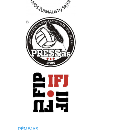
RĖMĖJAS