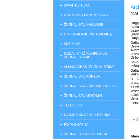
SAVAITĖS TEMA
Arc
2025
NUOMONIŲ BAROMETRAS
Rugpj
ŽURNALISTŲ NAMUOSE
namu
bažny
DIALOGAI APIE ŽINIASKLAIDĄ
„Viln
Dalij
Dali
SKELBIMAI
Drevi
Audr
MEDALIS "UŽ NUOPELNUS
unive
ŽURNALISTIKAI"
Dirbo
Savo 
mišra
ALMANACHAS "ŽURNALISTIKA"
Dalij
lankė
ŽURNALISTŲ KŪRYBA
D. Gu
draug
ŽURNALISTAS TAIP PAT ŽMOGUS
savai
Velio
salėj
ŽURNALISTŲ MOKYMAI
Urna 
Lietu
TELEVIZIJA
NAUJOS KNYGOS, LEIDINIAI
A
FOTOGRAFIJA
ŽURNALISTIKOS ISTORIJA
Mary