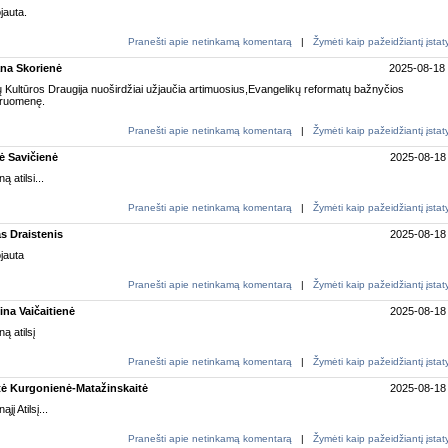
jauta.
Pranešti apie netinkamą komentarą
|
Žymėti kaip pažeidžiantį įsta
ana Skorienė
2025-08-18
Kultūros Draugija nuoširdžiai užjaučia artimuosius,Evangelikų reformatų bažnyčios
ruomenę.
Pranešti apie netinkamą komentarą
|
Žymėti kaip pažeidžiantį įsta
lė Savičienė
2025-08-18
ą atilsi...
Pranešti apie netinkamą komentarą
|
Žymėti kaip pažeidžiantį įsta
s Draistenis
2025-08-18
jauta
Pranešti apie netinkamą komentarą
|
Žymėti kaip pažeidžiantį įsta
ina Vaičaitienė
2025-08-18
ą atilsį
Pranešti apie netinkamą komentarą
|
Žymėti kaip pažeidžiantį įsta
tė Kurgonienė-Matažinskaitė
2025-08-18
jį Atilsį...
Pranešti apie netinkamą komentarą
|
Žymėti kaip pažeidžiantį įsta