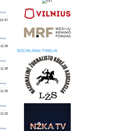
tymus
 22:47
tymus
 11:39
SOCIALINIAI TINKLAI
tymus
 11:38
tymus
 11:35
tymus
 11:32
tymus