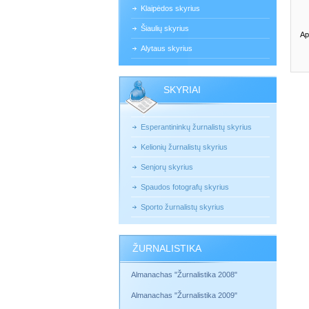
Klaipėdos skyrius
Šiaulių skyrius
Ap
Alytaus skyrius
SKYRIAI
Esperantininkų žurnalistų skyrius
Kelionių žurnalistų skyrius
Senjorų skyrius
Spaudos fotografų skyrius
Sporto žurnalistų skyrius
ŽURNALISTIKA
Almanachas "Žurnalistika 2008"
Almanachas "Žurnalistika 2009"