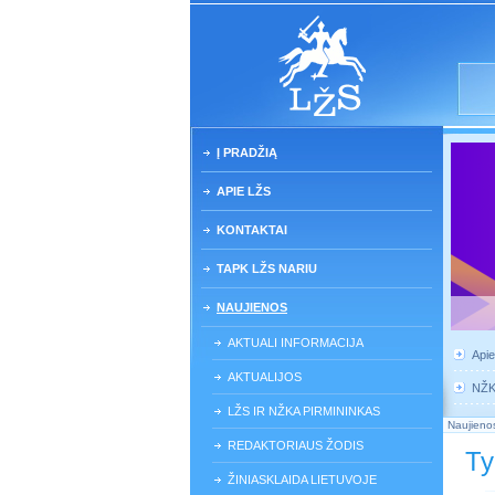
Į PRADŽIĄ
APIE LŽS
KONTAKTAI
TAPK LŽS NARIU
NAUJIENOS
AKTUALI INFORMACIJA
Api
AKTUALIJOS
NŽ
LŽS IR NŽKA PIRMININKAS
Naujieno
REDAKTORIAUS ŽODIS
Ty
ŽINIASKLAIDA LIETUVOJE