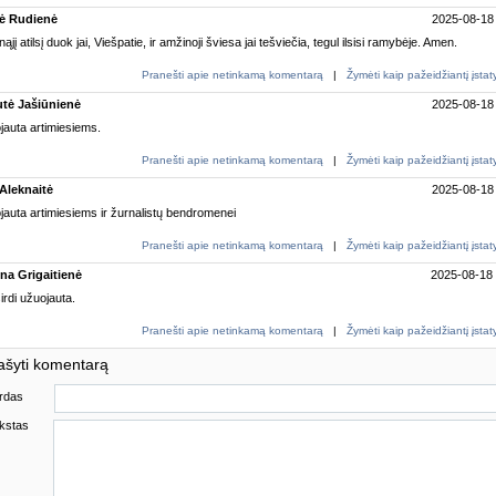
lė Rudienė
2025-08-18
ąjį atilsį duok jai, Viešpatie, ir amžinoji šviesa jai tešviečia, tegul ilsisi ramybėje. Amen.
Pranešti apie netinkamą komentarą
|
Žymėti kaip pažeidžiantį įsta
tė Jašiūnienė
2025-08-18
jauta artimiesiems.
Pranešti apie netinkamą komentarą
|
Žymėti kaip pažeidžiantį įsta
 Aleknaitė
2025-08-18
auta artimiesiems ir žurnalistų bendromenei
Pranešti apie netinkamą komentarą
|
Žymėti kaip pažeidžiantį įsta
na Grigaitienė
2025-08-18
rdi užuojauta.
Pranešti apie netinkamą komentarą
|
Žymėti kaip pažeidžiantį įsta
ašyti komentarą
rdas
kstas