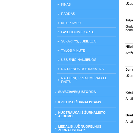
Užuo
KINAS
RADIJAS
Tatj
KITU KAMPU
Gudų 
bend
PASIJUOKIME KARTU
SUKAKTYS, JUBILIEJAI
Nijo
TYLOS MINUTĖ
Amžin
UŽSIENIO NAUJIENOS
NAUJIENOS RSS KANALAIS
Jona
Užuo
NAUJIENŲ PRENUMERATA EL.
PAŠTU
SUVAŽIAVIMŲ ISTORIJA
Krist
Amžin
KVIETIMAI ŽURNALISTAMS
NUOTRAUKA IŠ ŽURNALISTO
Biru
ALBUMO
Amžiną
MEDALIS „UŽ NUOPELNUS
ŽURNALISTIKAI“