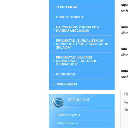
Nijo
TEISĖS AKTAI
Amžin
ETIKOS KOMISIJA
Danu
NACIONALINĖ ŽURNALISTŲ
KŪRĖJŲ ASOCIACIJA
Užuo
PROJEKTAS „ŽURNALISTIKOS
MENAS: KULTŪROS DIALOGAS IR
SKLAIDA“
Rita
Užuoj
PROJEKTAS „VILNIAUS
RADIOFONAS – KETURIOS
OKUPACIJOS“
Aldo
NUORODOS
Nuoši
TIKRINIMAMS
R
PADALINIAI
Va
Te
Vilniaus skyrius
Kauno skyrius