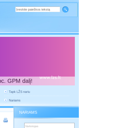
oc. GPM dalį!
Tapk LŽS nariu
Nariams
NARIAMS