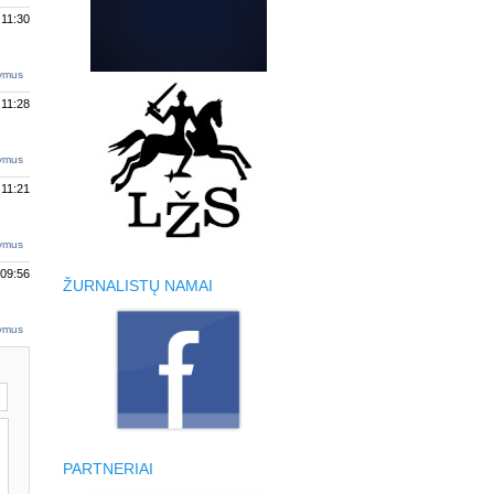
 11:30
tymus
 11:28
tymus
 11:21
tymus
 09:56
ŽURNALISTŲ NAMAI
tymus
PARTNERIAI