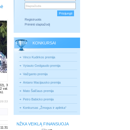
nė
Registruotis
Priminti slaptažodį
KONKURSAI
Vinco Kudirkos premija
Vytauto Gedgaudo premija
Vaižganto premija
Antano Macijausko premija
22), 3
2 val.
Mato Šalčiaus premija
s).
Petro Babicko premija
 09:53
Konkursas „Žmogus ir aplinka“
NŽKA VEIKLĄ FINANSUOJA
 11:31