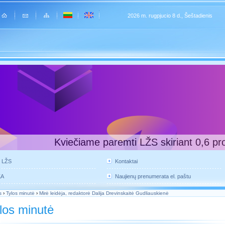
2026 m. rugpjucio 8 d., Šeštadienis
Kviečiame paremti LŽS skiriant 0,6 pr
e LŽS
Kontaktai
KA
Naujienų prenumerata el. paštu
s
›
Tylos minutė
›
Mirė leidėja, redaktorė Dalija Drevinskaitė Gudliauskienė
los minutė