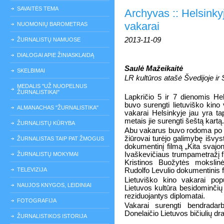
SAVAITĖS TEMA
Archyvas :: Helsinkyj
vakarai
NUOMONIŲ BAROMETRAS
2013-11-09
ŽURNALISTŲ NAMUOSE
DIALOGAI APIE ŽINIASKLAIDĄ
Saulė Mažeikaitė
SKELBIMAI
LR kultūros atašė Švedijoje ir 
MEDALIS "UŽ NUOPELNUS
ŽURNALISTIKAI"
Lapkričio 5 ir 7 dienomis Hel
buvo surengti lietuviško kino 
ALMANACHAS "ŽURNALISTIKA"
vakarai Helsinkyje jau yra tap
metais jie surengti šeštą kartą.
ŽURNALISTŲ KŪRYBA
Abu vakarus buvo rodoma po du
žiūrovai turėjo galimybę išvy
ŽURNALISTAS TAIP PAT ŽMOGUS
dokumentinį filmą „Kita svajo
Ivaškevičiaus trumpametražį 
ŽURNALISTŲ MOKYMAI
Kristinos Buožytės mokslin
TELEVIZIJA
Rudolfo Levulio dokumentinis f
Lietuviško kino vakarai pop
NAUJOS KNYGOS, LEIDINIAI
Lietuvos kultūra besidominčių
reziduojantys diplomatai.
FOTOGRAFIJA
Vakarai surengti bendradar
Donelaičio Lietuvos bičiulių dra
ŽURNALISTIKOS ISTORIJA