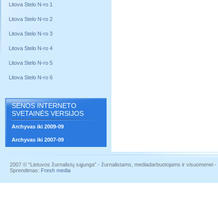
Litova Stelo N-ro 1
Litova Stelo N-ro 2
Litova Stelo N-ro 3
Litova Stelo N-ro 4
Litova Stelo N-ro 5
Litova Stelo N-ro 6
SENOS INTERNETO
SVETAINĖS VERSIJOS
Archyvas iki 2009-09
Archyvas iki 2007-09
2007 © “Lietuvos žurnalistų sąjunga” - žurnalistams, mediadarbuotojams ir visuomenei - į
Sprendimas:
Fresh media