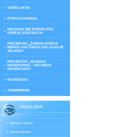
TEISĖS AKTAI
ETIKOS KOMISIJA
NACIONALINĖ ŽURNALISTŲ
KŪRĖJŲ ASOCIACIJA
PROJEKTAS „ŽURNALISTIKOS
MENAS: KULTŪROS DIALOGAS IR
SKLAIDA“
PROJEKTAS „VILNIAUS
RADIOFONAS – KETURIOS
OKUPACIJOS“
NUORODOS
TIKRINIMAMS
PADALINIAI
Vilniaus skyrius
Kauno skyrius