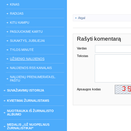
KINAS
RADIJAS
Atgal
KITU KAMPU
PASIJUOKIME KARTU
Rašyti komentarą
SUKAKTYS, JUBILIEJAI
Vardas
TYLOS MINUTĖ
Tekstas
UŽSIENIO NAUJIENOS
NAUJIENOS RSS KANALAIS
NAUJIENŲ PRENUMERATA EL.
PAŠTU
Apsaugos kodas
SUVAŽIAVIMŲ ISTORIJA
KVIETIMAI ŽURNALISTAMS
NUOTRAUKA IŠ ŽURNALISTO
ALBUMO
MEDALIS „UŽ NUOPELNUS
ŽURNALISTIKAI“