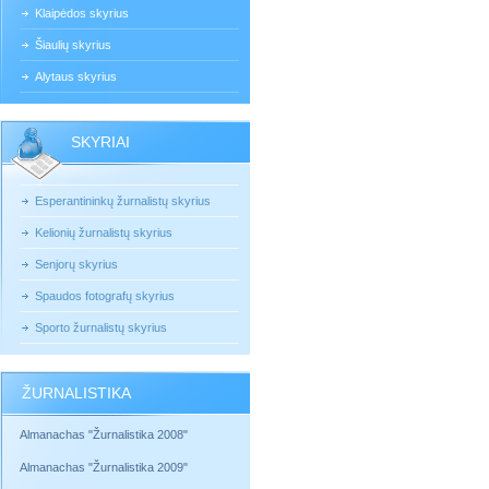
Klaipėdos skyrius
Šiaulių skyrius
Alytaus skyrius
SKYRIAI
Esperantininkų žurnalistų skyrius
Kelionių žurnalistų skyrius
Senjorų skyrius
Spaudos fotografų skyrius
Sporto žurnalistų skyrius
ŽURNALISTIKA
Almanachas "Žurnalistika 2008"
Almanachas "Žurnalistika 2009"