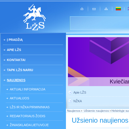
Į PRADŽIĄ
APIE LŽS
KONTAKTAI
TAPK LŽS NARIU
NAUJIENOS
Kviečia
AKTUALI INFORMACIJA
Apie LŽS
AKTUALIJOS
NŽKA
LŽS IR NŽKA PIRMININKAS
Naujienos
›
Užsienio naujienos
›
Helsinkyje su
REDAKTORIAUS ŽODIS
Užsienio naujienos
ŽINIASKLAIDA LIETUVOJE