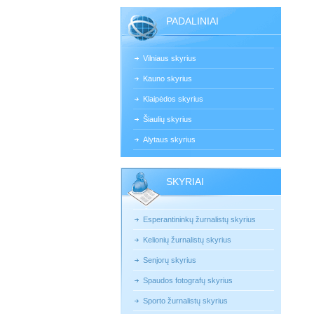
PADALINIAI
Vilniaus skyrius
Kauno skyrius
Klaipėdos skyrius
Šiaulių skyrius
Alytaus skyrius
SKYRIAI
Esperantininkų žurnalistų skyrius
Kelionių žurnalistų skyrius
Senjorų skyrius
Spaudos fotografų skyrius
Sporto žurnalistų skyrius