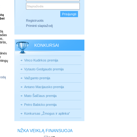
stų
bei
Registruotis
Priminti slaptažodį
idą
ladas
us,
irtis,
KONKURSAI
s
linės
e
Vinco Kudirkos premija
ėtingų
Vytauto Gedgaudo premija
orodą
Vaižganto premija
Antano Macijausko premija
Mato Šalčiaus premija
Petro Babicko premija
Konkursas „Žmogus ir aplinka“
NŽKA VEIKLĄ FINANSUOJA