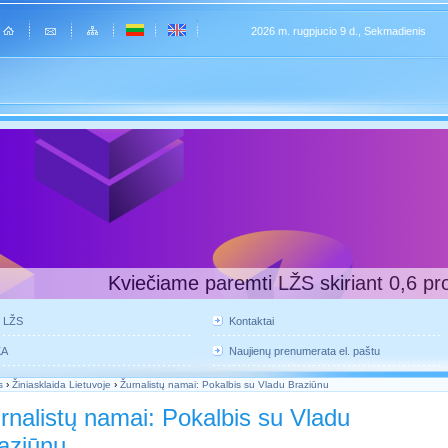
2026 m. rugpjucio 9 d., Sekmadienis
Kviečiame paremti LŽS skiriant 0,6 pr
e LŽS
Kontaktai
KA
Naujienų prenumerata el. paštu
s
›
Žiniasklaida Lietuvoje
›
Žurnalistų namai: Pokalbis su Vladu Braziūnu
rnalistų namai: Pokalbis su Vladu
aziūnu