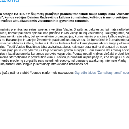
o stotyje EXTRA FM šių metų pradžioje pradėta transliuoti nauja radijo laida "Žurnali
", kurios vedėjas Dainius Radzevičius kalbina žurnalistus, kultūros ir meno veikėjus 
s svečius aktualiausiomis viusomeninio gyvenimo temomis.
nalinės premijos laureatas, poetas ir vertėjas Vladas Braziūnas pakviestas į pirmąją radijo la
alistų namai" pakalbėti apie tai, kas priešina ir kas vienija mūsų visuomenę. Daugybę metų V
ūnas ne tik rašė eiles, bet aktyviai kūrė organizacijas, kurios vienijo prancūzų kalbos mylėtoj
s su Baltarusijos ir Latvijos žmonėmis palaikančius aktyvistus. Jo literatūrinė ir žurnalistinė pat
mai pažinti kitas kalbas, tautas ir kultūras leidžia ir laidos klausytojams atverti langą į kitokiu
lius. Todėl Vladas Braziūnas labai atvirai pasakoja, kaip paprastai galima draugauti su savo
nais (taip pat ir valstybėmis) ir kaip nesunkiai galima susipykti. Jam skauda dėl žmonių socia
rties ir labai jau sunkiai kuriamos gerovės valstybės. Poetas negaili kritikos viešajai erdvei, joj
miems stereotipams ir paviršutiniškumui. Tačiau jis nuoširdžiai prisipažįsta, kad daugeliui sud
menės problemų spręsti jis pats neturi nei receptų, nei paprastų atsakymų. Internete Vladą
ūną surasti labai lengva jo svetainėje http://vladas.braziunas.net
s įrašą galima stebėti Youtube platformoje pasoaudos
šią radijo laidos "Žurnalistų namai" nu