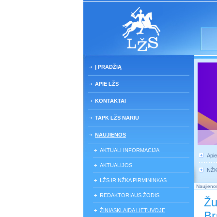
Į PRADŽIĄ
APIE LŽS
KONTAKTAI
TAPK LŽS NARIU
NAUJIENOS
AKTUALI INFORMACIJA
Api
AKTUALIJOS
NŽ
LŽS IR NŽKA PIRMININKAS
Naujieno
REDAKTORIAUS ŽODIS
Žu
ŽINIASKLAIDA LIETUVOJE
Br