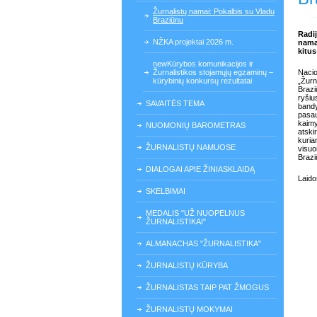
Žurnalistų namai: Pokalbis su Vladu
Braziūnu
Radij
NŽKA projektai 2026 m.
namai
kitu
newKūrybos komunikacijos ir
Žurnalistikos stojamųjų egzaminų –
Nacio
kūrybinių konkursų rezultatai
„Žurn
Brazi
ryšiu
SAVAITĖS TEMA
bandy
pasau
kaimy
NUOMONIŲ BAROMETRAS
atski
kuria
ŽURNALISTŲ NAMUOSE
visuo
Brazi
DIALOGAI APIE ŽINIASKLAIDĄ
Laido
SKELBIMAI
MEDALIS "UŽ NUOPELNUS
ŽURNALISTIKAI"
ALMANACHAS "ŽURNALISTIKA"
ŽURNALISTŲ KŪRYBA
ŽURNALISTAS TAIP PAT ŽMOGUS
ŽURNALISTŲ MOKYMAI