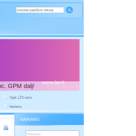
oc. GPM dalį!
Tapk LŽS nariu
Nariams
NARIAMS