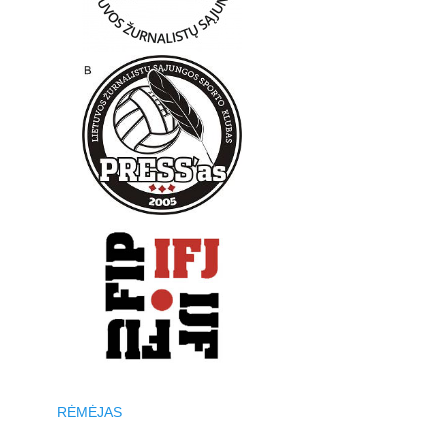
RĖMĖJAS