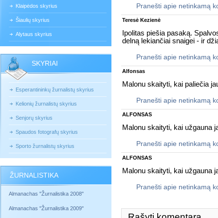
Pranešti apie netinkamą 
Klaipėdos skyrius
Šiaulių skyrius
Teresė Kezienė
Ipolitas piešia pasaką. Spalvos
Alytaus skyrius
delną lekiančiai snaigei - ir d
Pranešti apie netinkamą 
SKYRIAI
Alfonsas
Malonu skaityti, kai paliečia 
Esperantininkų žurnalistų skyrius
Pranešti apie netinkamą 
Kelionių žurnalistų skyrius
ALFONSAS
Senjorų skyrius
Malonu skaityti, kai užgauna
Spaudos fotografų skyrius
Pranešti apie netinkamą 
Sporto žurnalistų skyrius
ALFONSAS
Malonu skaityti, kai užgauna 
ŽURNALISTIKA
Pranešti apie netinkamą 
Almanachas "Žurnalistika 2008"
Almanachas "Žurnalistika 2009"
Rašyti komentarą