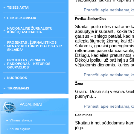
Vaizdingas, jaukus ir kupinas 
TEISĖS AKTAI
Pranešti apie netinkamą 
ETIKOS KOMISIJA
Povilas Šimkavičius
Skaitai Ipolito eiles mažame ka
NACIONALINĖ ŽURNALISTŲ
apsuptyje ir supranti, kokia ta 
KŪRĖJŲ ASOCIACIJA
gausūs – sniego patalai, kad ni
atliepia šiųmetę žiemą, kai dž
PROJEKTAS „ŽURNALISTIKOS
šakomis, gausiai padengtomis
MENAS: KULTŪROS DIALOGAS IR
SKLAIDA“
retkarčiais pasirodančia saule
Džiugu, kad eilės praturtintos
Dėkoju Ipolitui už pažintį su Š
PROJEKTAS „VILNIAUS
RADIOFONAS – KETURIOS
vėjuotomis dienomis, kurios s
OKUPACIJOS“
Pranešti apie netinkamą 
NUORODOS
Žana
TIKRINIMAMS
Gražu. Dosni šilų viešnia. Gail
pusnynų…
PADALINIAI
Pranešti apie netinkamą 
Gediminas
Vilniaus skyrius
Skaitau ir net sėdėdamas kamb
jėga.
Kauno skyrius