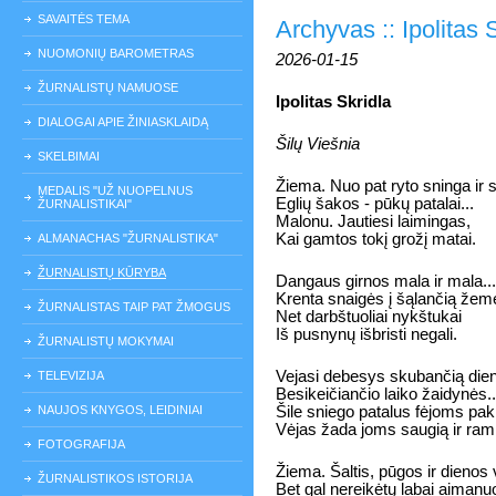
SAVAITĖS TEMA
Archyvas :: Ipolitas 
NUOMONIŲ BAROMETRAS
2026-01-15
ŽURNALISTŲ NAMUOSE
Ipolitas Skridla
DIALOGAI APIE ŽINIASKLAIDĄ
Šilų Viešnia
SKELBIMAI
Žiema. Nuo pat ryto sninga ir 
MEDALIS "UŽ NUOPELNUS
Eglių šakos - pūkų patalai...
ŽURNALISTIKAI"
Malonu. Jautiesi laimingas,
Kai gamtos tokį grožį matai.
ALMANACHAS "ŽURNALISTIKA"
ŽURNALISTŲ KŪRYBA
Dangaus girnos mala ir mala...
Krenta snaigės į šąlančią žem
ŽURNALISTAS TAIP PAT ŽMOGUS
Net darbštuoliai nykštukai
Iš pusnynų išbristi negali.
ŽURNALISTŲ MOKYMAI
Vejasi debesys skubančią dien
TELEVIZIJA
Besikeičiančio laiko žaidynės..
NAUJOS KNYGOS, LEIDINIAI
Šile sniego patalus fėjoms pak
Vėjas žada joms saugią ir ram
FOTOGRAFIJA
Žiema. Šaltis, pūgos ir dienos 
ŽURNALISTIKOS ISTORIJA
Bet gal nereikėtų labai aimanuo