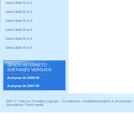
Litova Stelo N-ro 1
Litova Stelo N-ro 2
Litova Stelo N-ro 3
Litova Stelo N-ro 4
Litova Stelo N-ro 5
Litova Stelo N-ro 6
SENOS INTERNETO
SVETAINĖS VERSIJOS
Archyvas iki 2009-09
Archyvas iki 2007-09
2007 © “Lietuvos žurnalistų sąjunga” - žurnalistams, mediadarbuotojams ir visuomenei - į
Sprendimas:
Fresh media