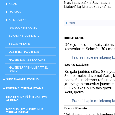
Nes ji savotiškai žavi, sava,-
KINAS
Lietuviškų šilų laukta viešnia.
RADIJAS
KITU KAMPU
Atgal
PASIJUOKIME KARTU
SUKAKTYS, JUBILIEJAI
Ipolitas Skridla
TYLOS MINUTĖ
Dėkoju mieloms skaitytojoms 
komentarus.Sėkmės.Būkime s
UŽSIENIO NAUJIENOS
Pranešti apie netinkamą 
NAUJIENOS RSS KANALAIS
Šarūnas Laužadis
NAUJIENŲ PRENUMERATA EL.
PAŠTU
Be galo jautrios eilės. Skaityd
žiemos neleisdavo net išeiti į 
SUVAŽIAVIMŲ ISTORIJA
pasakiškus žiemos raštus lang
jaunystę, pirmuosius jausmus.
O juk viskas buvo taip gražu...
KVIETIMAI ŽURNALISTAMS
Ačiū, Ipolitai.
NUOTRAUKA IŠ ŽURNALISTO
ALBUMO
Pranešti apie netinkamą 
Beata ir Raminta
MEDALIS „UŽ NUOPELNUS
ŽURNALISTIKAI“