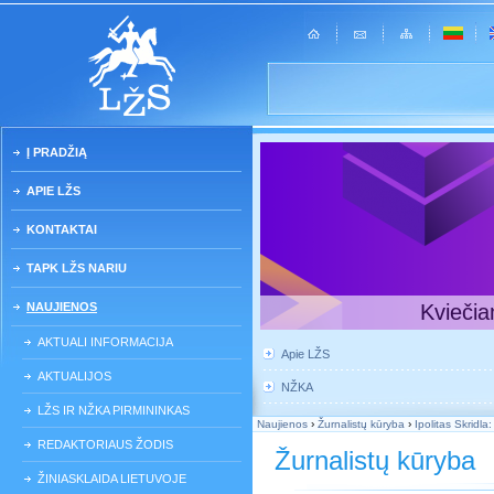
Į PRADŽIĄ
APIE LŽS
KONTAKTAI
TAPK LŽS NARIU
NAUJIENOS
Kviečia
AKTUALI INFORMACIJA
Apie LŽS
AKTUALIJOS
NŽKA
LŽS IR NŽKA PIRMININKAS
Naujienos
›
Žurnalistų kūryba
›
Ipolitas Skridla:
REDAKTORIAUS ŽODIS
Žurnalistų kūryba
ŽINIASKLAIDA LIETUVOJE