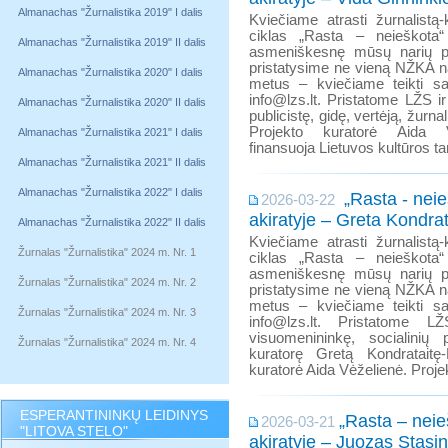
Almanachas "Žurnalistika 2019" I dalis
Kviečiame atrasti žurnalistą-k
ciklas „Rasta – neieškota“
Almanachas "Žurnalistika 2019" II dalis
asmeniškesnę mūsų narių p
pristatysime ne vieną NŽKA na
Almanachas "Žurnalistika 2020" I dalis
metus – kviečiame teikti s
info@lzs.lt. Pristatome LŽS i
Almanachas "Žurnalistika 2020" II dalis
publicistę, gidę, vertėją, žurna
Projekto kuratorė Aida V
Almanachas "Žurnalistika 2021" I dalis
finansuoja Lietuvos kultūros ta
Almanachas "Žurnalistika 2021" II dalis
Almanachas "Žurnalistika 2022" I dalis
„Rasta - neie
2026-03-22
akiratyje – Greta Kondra
Almanachas "Žurnalistika 2022" II dalis
Kviečiame atrasti žurnalistą-k
Žurnalas "Žurnalistika" 2024 m. Nr. 1
ciklas „Rasta – neieškota“
asmeniškesnę mūsų narių p
Žurnalas "Žurnalistika" 2024 m. Nr. 2
pristatysime ne vieną NŽKA na
metus – kviečiame teikti s
Žurnalas "Žurnalistika" 2024 m. Nr. 3
info@lzs.lt. Pristatome LŽ
visuomenininkę, socialinių p
Žurnalas "Žurnalistika" 2024 m. Nr. 4
kuratorę Gretą Kondrataitę-
kuratorė Aida Vėželienė. Proje
ESPERANTININKŲ LEIDINYS
„Rasta – neie
2026-03-21
"LITOVA STELO"
akiratyje – Juozas Stasi