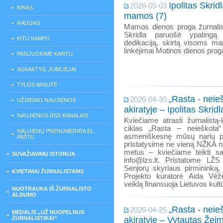
Ipolitas Skrid
2026-05-03
KINAS
mamos (7)
RADIJAS
Mamos dienos proga žurnalist
Skridla paruošė ypatingą
KITU KAMPU
dedikaciją, skirtą visoms m
linkėjimai Motinos dienos prog
PASIJUOKIME KARTU
SUKAKTYS, JUBILIEJAI
TYLOS MINUTĖ
„Rasta - neieš
2026-04-30
UŽSIENIO NAUJIENOS
akiratyje – Ipolitas Skridl
NAUJIENOS RSS KANALAIS
Kviečiame atrasti žurnalistą-k
ciklas „Rasta – neieškota“
NAUJIENŲ PRENUMERATA EL.
asmeniškesnę mūsų narių p
PAŠTU
pristatysime ne vieną NŽKA na
metus – kviečiame teikti s
SUVAŽIAVIMŲ ISTORIJA
info@lzs.lt. Pristatome LŽ
Senjorų skyriaus pirmininką, 
KVIETIMAI ŽURNALISTAMS
Projekto kuratorė Aida Vėže
veiklą finansuoja Lietuvos kult
NUOTRAUKA IŠ ŽURNALISTO
ALBUMO
„Rasta - neieš
2026-04-25
MEDALIS „UŽ NUOPELNUS
ŽURNALISTIKAI“
akiratyje – Vytautas Žei