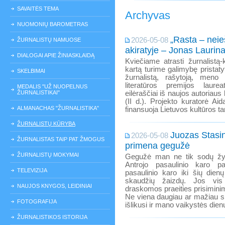
SAVAITĖS TEMA
Archyvas
NUOMONIŲ BAROMETRAS
„Rasta – neie
2026-05-08
ŽURNALISTŲ NAMUOSE
akiratyje – Jonas Laurina
DIALOGAI APIE ŽINIASKLAIDĄ
Kviečiame atrasti žurnalistą
kartą turime galimybę pristaty
SKELBIMAI
žurnalistą, rašytoją, meno
literatūros premijos laur
MEDALIS "UŽ NUOPELNUS
ŽURNALISTIKAI"
eilėraščiai iš naujos autoriaus
(II d.). Projekto kuratorė Ai
ALMANACHAS "ŽURNALISTIKA"
finansuoja Lietuvos kultūros ta
ŽURNALISTŲ KŪRYBA
Juozas Stasi
2026-05-08
ŽURNALISTAS TAIP PAT ŽMOGUS
primena gegužė
ŽURNALISTŲ MOKYMAI
Gegužė man ne tik sodų žyd
Antrojo pasaulinio karo p
TELEVIZIJA
pasaulinio karo iki šių dien
skaudžių žaizdų. Jos vis 
NAUJOS KNYGOS, LEIDINIAI
draskomos praeities prisimini
Ne viena daugiau ar mažiau s
FOTOGRAFIJA
išlikusi ir mano vaikystės dien
ŽURNALISTIKOS ISTORIJA