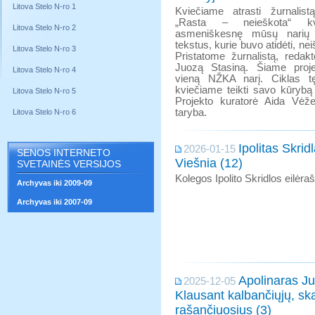
Litova Stelo N-ro 1
Kviečiame atrasti žurnalistą
„Rasta – neieškota“ kv
Litova Stelo N-ro 2
asmeniškesnę mūsų narių p
tekstus, kurie buvo atidėti, nei
Litova Stelo N-ro 3
Pristatome žurnalistą, redakt
Juozą Stasiną. Šiame proje
Litova Stelo N-ro 4
vieną NŽKA narį. Ciklas t
kviečiame teikti savo kūrybą 
Litova Stelo N-ro 5
Projekto kuratorė Aida Vėžel
taryba.
Litova Stelo N-ro 6
Ipolitas Skridl
2026-01-15
SENOS INTERNETO
Viešnia (12)
SVETAINĖS VERSIJOS
Kolegos Ipolito Skridlos eilėrašt
Archyvas iki 2009-09
Archyvas iki 2007-09
Apolinaras Ju
2025-12-05
Klausant kalbančiųjų, ska
rašančiuosius (3)