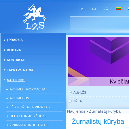
Į PRADŽIĄ
APIE LŽS
KONTAKTAI
TAPK LŽS NARIU
NAUJIENOS
Kviečia
AKTUALI INFORMACIJA
Apie LŽS
AKTUALIJOS
NŽKA
LŽS IR NŽKA PIRMININKAS
Naujienos
›
Žurnalistų kūryba
REDAKTORIAUS ŽODIS
Žurnalistų kūryba
ŽINIASKLAIDA LIETUVOJE