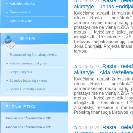
„Rasta - neieš
2026-03-27
Klaipėdos skyrius
akiratyje – Jonas Endrijai
Šiaulių skyrius
Kviečiame atrasti žurnalistą-k
ciklas „Rasta – neieškota“
Alytaus skyrius
asmeniškesnę mūsų narių p
pristatysime ne vieną NŽKA na
metus – kviečiame teikti s
info@lzs.lt. Pristatome LŽ
SKYRIAI
Lietuvos nepriklausomųjų ra
Joną Endrijaitį. Projektą finan
taryba.
Esperantininkų žurnalistų skyrius
Kelionių žurnalistų skyrius
„Rasta - neieš
2026-03-27
akiratyje – Aida Vėželien
Senjorų skyrius
Kviečiame atrasti žurnalistą-k
Spaudos fotografų skyrius
ciklas „Rasta – neieškota“
asmeniškesnę mūsų narių p
Sporto žurnalistų skyrius
pristatysime ne vieną NŽKA na
metus – kviečiame teikti s
info@lzs.lt. Pristatome
ŽURNALISTIKA
žurnalistę, režisierę ir meni
Projektą finansuoja Lietuvos ku
Almanachas "Žurnalistika 2008"
„Rasta - neieš
Almanachas "Žurnalistika 2009"
2026-03-24