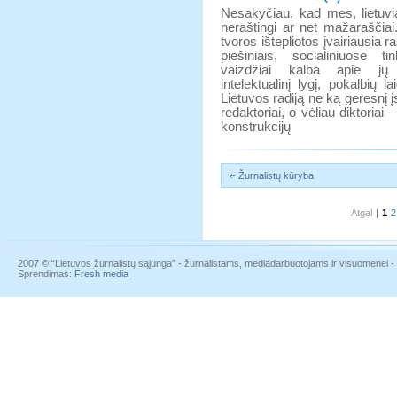
Nesakyčiau, kad mes, lietuvi
neraštingi ar net mažaraščiai
tvoros ištepliotos įvairiausia r
piešiniais, socialiniuose ti
vaizdžiai kalba apie jų 
intelektualinį lygį, pokalbių la
Lietuvos radiją ne ką geresnį įs
redaktoriai, o vėliau diktoriai
konstrukcijų
Žurnalistų kūryba
Atgal
|
1
2
2007 © “Lietuvos žurnalistų sąjunga” - žurnalistams, mediadarbuotojams ir visuomenei - į
Sprendimas:
Fresh media