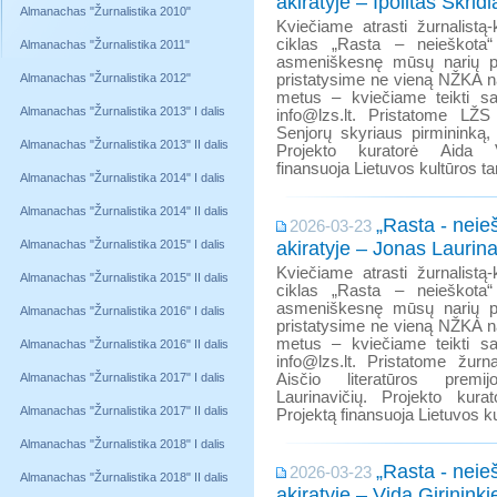
akiratyje – Ipolitas Skridl
Almanachas "Žurnalistika 2010"
Kviečiame atrasti žurnalistą-k
ciklas „Rasta – neieškota“
Almanachas "Žurnalistika 2011"
asmeniškesnę mūsų narių p
Almanachas "Žurnalistika 2012"
pristatysime ne vieną NŽKA na
metus – kviečiame teikti s
Almanachas "Žurnalistika 2013" I dalis
info@lzs.lt. Pristatome LŽ
Senjorų skyriaus pirmininką, 
Almanachas "Žurnalistika 2013" II dalis
Projekto kuratorė Aida V
finansuoja Lietuvos kultūros ta
Almanachas "Žurnalistika 2014" I dalis
Almanachas "Žurnalistika 2014" II dalis
„Rasta - neieš
2026-03-23
Almanachas "Žurnalistika 2015" I dalis
akiratyje – Jonas Laurina
Kviečiame atrasti žurnalistą-k
Almanachas "Žurnalistika 2015" II dalis
ciklas „Rasta – neieškota“
asmeniškesnę mūsų narių p
Almanachas "Žurnalistika 2016" I dalis
pristatysime ne vieną NŽKA na
metus – kviečiame teikti s
Almanachas "Žurnalistika 2016" II dalis
info@lzs.lt. Pristatome žurna
Almanachas "Žurnalistika 2017" I dalis
Aisčio literatūros prem
Laurinavičių. Projekto kura
Almanachas "Žurnalistika 2017" II dalis
Projektą finansuoja Lietuvos ku
Almanachas "Žurnalistika 2018" I dalis
„Rasta - neieš
2026-03-23
Almanachas "Žurnalistika 2018" II dalis
akiratyje – Vida Girinink