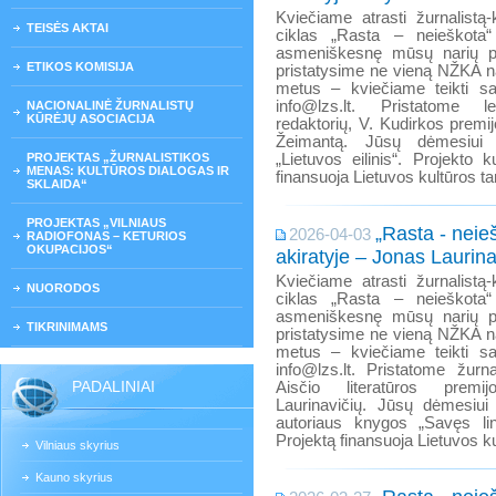
Kviečiame atrasti žurnalistą-k
TEISĖS AKTAI
ciklas „Rasta – neieškota“
asmeniškesnę mūsų narių p
ETIKOS KOMISIJA
pristatysime ne vieną NŽKA na
metus – kviečiame teikti s
info@lzs.lt. Pristatome lei
NACIONALINĖ ŽURNALISTŲ
KŪRĖJŲ ASOCIACIJA
redaktorių, V. Kudirkos premi
Žeimantą. Jūsų dėmesiui e
PROJEKTAS „ŽURNALISTIKOS
„Lietuvos eilinis“. Projekto 
MENAS: KULTŪROS DIALOGAS IR
finansuoja Lietuvos kultūros ta
SKLAIDA“
PROJEKTAS „VILNIAUS
„Rasta - neieš
2026-04-03
RADIOFONAS – KETURIOS
OKUPACIJOS“
akiratyje – Jonas Laurina
Kviečiame atrasti žurnalistą-k
NUORODOS
ciklas „Rasta – neieškota“
asmeniškesnę mūsų narių p
TIKRINIMAMS
pristatysime ne vieną NŽKA na
metus – kviečiame teikti s
info@lzs.lt. Pristatome žurna
PADALINIAI
Aisčio literatūros prem
Laurinavičių. Jūsų dėmesiui 
autoriaus knygos „Savęs link
Projektą finansuoja Lietuvos ku
Vilniaus skyrius
Kauno skyrius