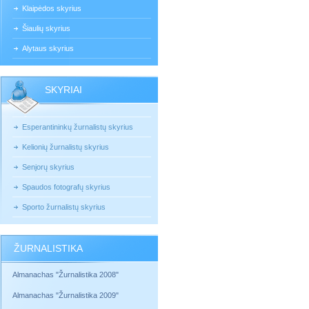
Klaipėdos skyrius
Šiaulių skyrius
Alytaus skyrius
SKYRIAI
Esperantininkų žurnalistų skyrius
Kelionių žurnalistų skyrius
Senjorų skyrius
Spaudos fotografų skyrius
Sporto žurnalistų skyrius
ŽURNALISTIKA
Almanachas "Žurnalistika 2008"
Almanachas "Žurnalistika 2009"