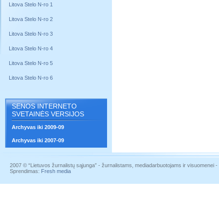
Litova Stelo N-ro 1
Litova Stelo N-ro 2
Litova Stelo N-ro 3
Litova Stelo N-ro 4
Litova Stelo N-ro 5
Litova Stelo N-ro 6
SENOS INTERNETO
SVETAINĖS VERSIJOS
Archyvas iki 2009-09
Archyvas iki 2007-09
2007 © “Lietuvos žurnalistų sąjunga” - žurnalistams, mediadarbuotojams ir visuomenei - į
Sprendimas:
Fresh media