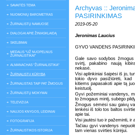
SAVAITĖS TEMA
Archyvas :: Jeron
PASIRINKIMAS
NUOMONIŲ BAROMETRAS
2019-05-20
ŽURNALISTŲ NAMUOSE
DIALOGAI APIE ŽINIASKLAIDĄ
Jeronimas Laucius
SKELBIMAI
GYVO VANDENS PASIRINK
MEDALIS "UŽ NUOPELNUS
ŽURNALISTIKAI"
Gale savo sodybos žmogus p
svirtį, pakabino naują kibir
ALMANACHAS "ŽURNALISTIKA"
nekasė.
Visi aplinkiniai šaipėsi iš jo, t
ŽURNALISTŲ KŪRYBA
tokio dyvo pasižiūrėti, kad 
kitiems papasakoti apie tą juo
ŽURNALISTAS TAIP PAT ŽMOGUS
keistuolį.
ŽURNALISTŲ MOKYMAI
Gyvi požeminiai vandenys, ma
to žmogaus mintį, subėgo pildy
TELEVIZIJA
Žmogus sėmėsi sau gaivų vanden
lenkėsi iš tolo tos baltos svirt
NAUJOS KNYGOS, LEIDINIAI
apie tai.
Visi jautėsi tuo ir pažeminti, ir 
FOTOGRAFIJA
Tačiau gyvi vandenys nepuolė 
tam vienas svirties kūrėjui.
ŽURNALISTIKOS ISTORIJA