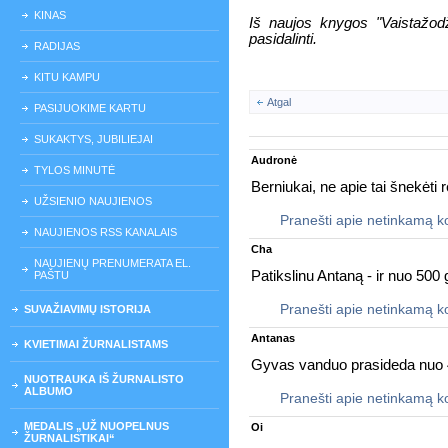
KINAS
Iš naujos knygos "Vaistažodžia
pasidalinti.
RADIJAS
KITU KAMPU
Atgal
PASIJUOKIME KARTU
SUKAKTYS, JUBILIEJAI
Audronė
TYLOS MINUTĖ
Berniukai, ne apie tai šnekėti 
UŽSIENIO NAUJIENOS
Pranešti apie netinkamą 
NAUJIENOS RSS KANALAIS
Cha
NAUJIENŲ PRENUMERATA EL.
Patikslinu Antaną - ir nuo 500
PAŠTU
Pranešti apie netinkamą 
SUVAŽIAVIMŲ ISTORIJA
Antanas
KVIETIMAI ŽURNALISTAMS
Gyvas vanduo prasideda nuo 4
NUOTRAUKA IŠ ŽURNALISTO
ALBUMO
Pranešti apie netinkamą 
MEDALIS „UŽ NUOPELNUS
Oi
ŽURNALISTIKAI“