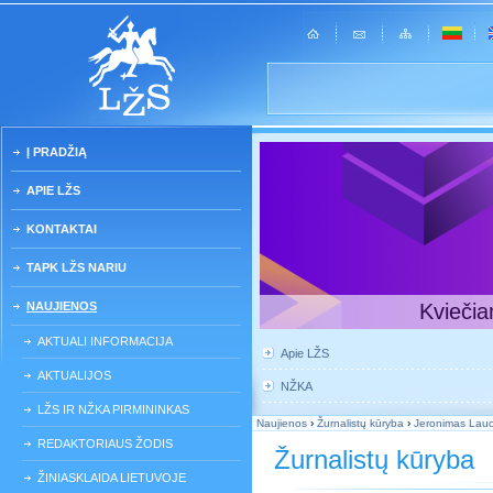
Į PRADŽIĄ
APIE LŽS
KONTAKTAI
TAPK LŽS NARIU
NAUJIENOS
Kviečia
AKTUALI INFORMACIJA
Apie LŽS
AKTUALIJOS
NŽKA
LŽS IR NŽKA PIRMININKAS
Naujienos
›
Žurnalistų kūryba
›
Jeronimas La
REDAKTORIAUS ŽODIS
Žurnalistų kūryba
ŽINIASKLAIDA LIETUVOJE