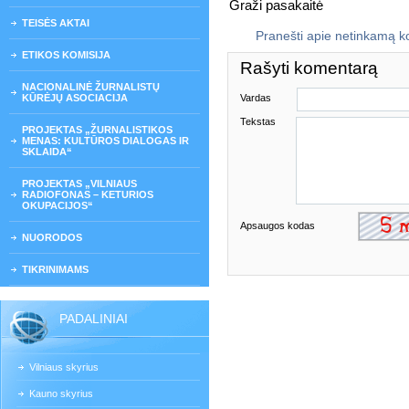
Graži pasakaitė
TEISĖS AKTAI
Pranešti apie netinkamą 
ETIKOS KOMISIJA
Rašyti komentarą
NACIONALINĖ ŽURNALISTŲ
KŪRĖJŲ ASOCIACIJA
Vardas
Tekstas
PROJEKTAS „ŽURNALISTIKOS
MENAS: KULTŪROS DIALOGAS IR
SKLAIDA“
PROJEKTAS „VILNIAUS
RADIOFONAS – KETURIOS
OKUPACIJOS“
Apsaugos kodas
NUORODOS
TIKRINIMAMS
PADALINIAI
Vilniaus skyrius
Kauno skyrius