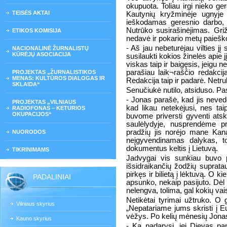
okupuota. Toliau irgi nieko ge
TEISĖS AKTAI
Kautynių kryžminėje ugnyj
ieškodamas geresnio darbo, ir
Nutrūko susirašinėjimas. Gri
ETIKOS KOMISIJA
nedavė ir pokario metų paiešk
- Aš jau nebeturėjau vilties jį 
NACIONALINĖ ŽURNALISTŲ
KŪRĖJŲ ASOCIACIJA
susilaukti kokios žinelės apie j
viskas taip ir baigęsis, jeigu ne
parašiau laik¬raščio redakcij
PROJEKTAS „ŽURNALISTIKOS
MENAS: KULTŪROS DIALOGAS IR
Redakcija taip ir padarė. Net
SKLAIDA“
Senučiukė nutilo, atsiduso. Pas
- Jonas parašė, kad jis neved
PROJEKTAS „VILNIAUS
kad likau netekėjusi, nes tai
RADIOFONAS – KETURIOS
OKUPACIJOS“
buvome priversti gyventi atsk
saulėlydyje, nusprendėme pri
pradžių jis norėjo mane Kanad
NUORODOS
neįgyvendinamas dalykas, to
dokumentus keltis į Lietuvą.
TIKRINIMAMS
Jadvygai vis sunkiau buvo p
išsidraikančių žodžių suprat
pirkęs ir bilietą į lėktuvą. O k
PADALINIAI
apsunko, nekaip pasijuto. Dėl 
nelengva, tolima, gal kokių vais
Netikėtai tyrimai užtruko. O
Vilniaus skyrius
„Nepatariame jums skristi į Eu
vėžys. Po kelių mėnesių Jonas
Kauno skyrius
- Ką padarysi, jei Dievas pan