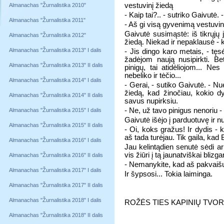
vestuvinį žiedą
Almanachas "Žurnalistika 2010"
- Kaip tai?.. - sutriko Gaivutė.
Almanachas "Žurnalistika 2011"
- Aš gi visą gyvenimą vestuvin
Gaivutė susimąstė: iš tikrųj
Almanachas "Žurnalistika 2012"
žiedą. Niekad ir nepaklausė - 
Almanachas "Žurnalistika 2013" I dalis
- Jis dingo karo metais, - tę
žadėjom naują nusipirkti. Be
Almanachas "Žurnalistika 2013" II dalis
pinigų, tai atidėliojom... Nes
nebeliko ir tėčio...
Almanachas "Žurnalistika 2014" I dalis
- Gerai, - sutiko Gaivutė. - N
žiedą, kad žinočiau, kokio d
Almanachas "Žurnalistika 2014" II dalis
savus nupirksiu.
- Ne, už tavo pinigus nenoriu - 
Almanachas "Žurnalistika 2015" I dalis
Gaivutė išėjo į parduotuvę ir n
Almanachas "Žurnalistika 2015" II dalis
- Oi, koks gražus! Ir dydis - 
aš tada turėjau. Tik gaila, ka
Almanachas "Žurnalistika 2016" I dalis
Jau kelintądien senutė sėdi ar 
vis žiūri į tą jaunatviškai blizga
Almanachas "Žurnalistika 2016" II dalis
- Nemanykite, kad aš pakvaišusi,
Almanachas "Žurnalistika 2017" I dalis
Ir šypsosi... Tokia laiminga.
Almanachas "Žurnalistika 2017" II dalis
Almanachas "Žurnalistika 2018" I dalis
ROŽĖS TIES KAPINIŲ TVO
Almanachas "Žurnalistika 2018" II dalis