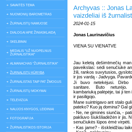
SAVAITĖS TEMA
Archyvas :: Jonas La
vaizdeliai iš žurnali
NUOMONIŲ BAROMETRAS
2024-01-15
ŽURNALISTŲ NAMUOSE
DIALOGAI APIE ŽINIASKLAIDĄ
Jonas Laurinavičius
SKELBIMAI
VIENA SU VIENATVE
MEDALIS "UŽ NUOPELNUS
ŽURNALISTIKAI"
Jau keletą dešimtmečių man 
ALMANACHAS "ŽURNALISTIKA"
paveikslas: sėdi senučiukė ant
žili, rankos suvytusios, gyslo
ŽURNALISTŲ KŪRYBA
ir jos vardą - Jadvyga. Pavard
ŽURNALISTAS TAIP PAT ŽMOGUS
Ji buvo netekėjusi. Dirbo t
sanitare. Buto neturėjo. 
ŽURNALISTŲ MOKYMAI
kambariuką palėpėje, tai ji ten 
ir pasiligojo.
TELEVIZIJA
Mane suintrigavo ant stalo gulin
pateko? Kuo ją domina? Gal g
NAUJOS KNYGOS, LEIDINIAI
- Ne, ne giminės siunčia, - pat
pakliuvo šiukšliadėžėn ir jis. 
FOTOGRAFIJA
senučiukės lūpos ėmė virpėti.
- Kas jame? - išskleidžiau laikr
ŽURNALISTIKOS ISTORIJA