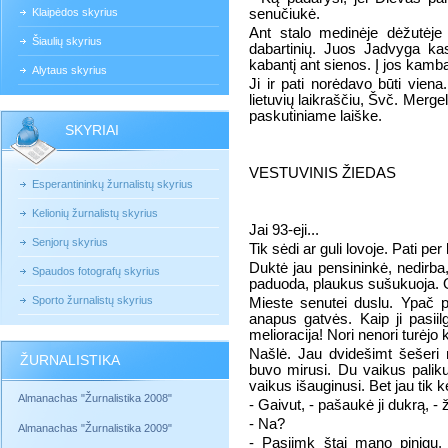
Klaipėdos skyrius
senučiukė.
Ant stalo medinėje dėžutėje g
Šiaulių skyrius
dabartinių. Juos Jadvyga kas
kabantį ant sienos. Į jos kamb
Alytaus skyrius
Ji ir pati norėdavo būti vien
lietuvių laikraščiu, Švč. Merge
paskutiniame laiške.
SKYRIAI
VESTUVINIS ŽIEDAS
Esperantininkų žurnalistų skyrius
Kelionių žurnalistų skyrius
Jai 93-eji...
Senjorų skyrius
Tik sėdi ar guli lovoje. Pati pe
Duktė jau pensininkė, nedirba
Spaudos fotografų skyrius
paduoda, plaukus sušukuoja. O p
Sporto žurnalistų skyrius
Mieste senutei duslu. Ypač pav
anapus gatvės. Kaip ji pasii
melioracija! Nori nenori turėjo 
Našlė. Jau dvidešimt šešeri 
ŽURNALISTIKA
buvo mirusi. Du vaikus paliku
vaikus išauginusi. Bet jau tik ke
Almanachas "Žurnalistika 2008"
- Gaivut, - pašaukė ji dukrą, -
- Na?
Almanachas "Žurnalistika 2009"
- Pasiimk štai mano pinigų, 