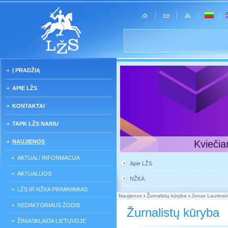
Į PRADŽIĄ
APIE LŽS
KONTAKTAI
TAPK LŽS NARIU
NAUJIENOS
Kviečia
AKTUALI INFORMACIJA
Apie LŽS
AKTUALIJOS
NŽKA
LŽS IR NŽKA PIRMININKAS
Naujienos
›
Žurnalistų kūryba
›
Jonas Laurinavič
REDAKTORIAUS ŽODIS
Žurnalistų kūryba
ŽINIASKLAIDA LIETUVOJE