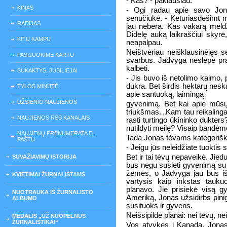
- Kas? - paklausiau.
KINAS
- Ogi radau apie savo Jon
senučiukė. - Keturiasdešimt m
RADIJAS
jau nebėra. Kas vakarą meldž
Didelę auką laikraščiui skyrė,
KITU KAMPU
neapalpau.
Neištvėriau neišklausinėjęs s
PASIJUOKIME KARTU
svarbus. Jadvyga neslėpė pra
kalbėti.
SUKAKTYS, JUBILIEJAI
- Jis buvo iš netolimo kaimo,
dukra. Bet širdis hektarų nes
TYLOS MINUTĖ
apie santuoką, laimingą
UŽSIENIO NAUJIENOS
gyvenimą. Bet kai apie mūsų 
triukšmas. „Kam tau reikalinga
NAUJIENOS RSS KANALAIS
rasti turtingo ūkininko dukter
nutildyti meilę? Visaip bandėm
NAUJIENŲ PRENUMERATA EL.
Tada Jonas tėvams kategorišk
PAŠTU
- Jeigu jūs neleidžiate tuoktis 
Bet ir tai tėvų nepaveikė. Jiedu
SUVAŽIAVIMŲ ISTORIJA
bus negu susieti gyvenimą su t
žemės, o Jadvyga jau bus išb
KVIETIMAI ŽURNALISTAMS
vartysis kaip inkstas tauku
planavo. Jie prisiekė visą g
NUOTRAUKA IŠ ŽURNALISTO
Ameriką, Jonas užsidirbs pinigų,
ALBUMO
susituoks ir gyvens.
Neišsipildė planai: nei tėvų, nei
MEDALIS „UŽ NUOPELNUS
ŽURNALISTIKAI“
Vos atvykęs į Kanadą, Jonas 