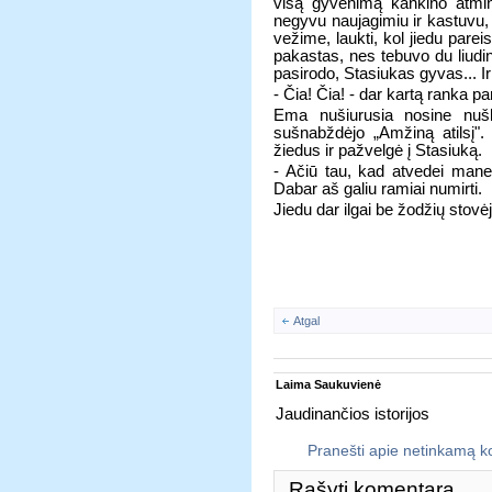
visą gyvenimą kankino atmint
negyvu naujagimiu ir kastuvu, n
vežime, laukti, kol jiedu pare
pakastas, nes tebuvo du liudinin
pasirodo, Stasiukas gyvas... Ir
- Čia! Čia! - dar kartą ranka p
Ema nušiurusia nosine nušlu
sušnabždėjo „Amžiną atilsį".
žiedus ir pažvelgė į Stasiuką.
- Ačiū tau, kad atvedei mane 
Dabar aš galiu ramiai numirti.
Jiedu dar ilgai be žodžių stovė
Atgal
Laima Saukuvienė
Jaudinančios istorijos
Pranešti apie netinkamą 
Rašyti komentarą