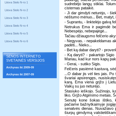
Litova Stelo N-ro 1
sudrebėjo langų stiklai. Tolu
cisternas pataikė.
Litova Stelo N-ro 2
- Ji dar gimdyti neturėjo, - ši
nėštumo mėnuo... Bet, matyt, i
Litova Stelo N-ro 3
- Suprantu, - linktelėjo galvą fe
Litova Stelo N-ro 4
Netrukus Ema ir pagimdė bern
Nebespėjo, nebepajėgė...
Litova Stelo N-ro 5
Tačiau džiaugsmo felčerio ak
- Negyvas. - nepakeldamas akių 
Litova Stelo N-ro 6
padėti... Nieko...
- Bet ką dabar daryti? - prove
- Ką daryti? - pakartojo Sigio
SENOS INTERNETO
Manau, kad kur nors kapų pakra
SVETAINĖS VERSIJOS
- Gerai, - sutiko Sigis.
Archyvas iki 2009-09
Felčeris pasiėmė kastuvą, sėdo
...O dabar jis vėl ties jais. Po
Archyvas iki 2007-09
švariai apsirengęs, nusiskutę
karą. Ema viena grįžo į Lietuv
Vaikų su juo neturėjo.
Stasiuko ieškojo. Sužinojo, ka
liko. Grįžo Atgimimo metais.
Senutę kone šokas ištiko, 
pačiame bažnytkaimyje įsigiję
senatvės dienas. Nuvažiavo pa
šiurpų gimdymą valstietiškam