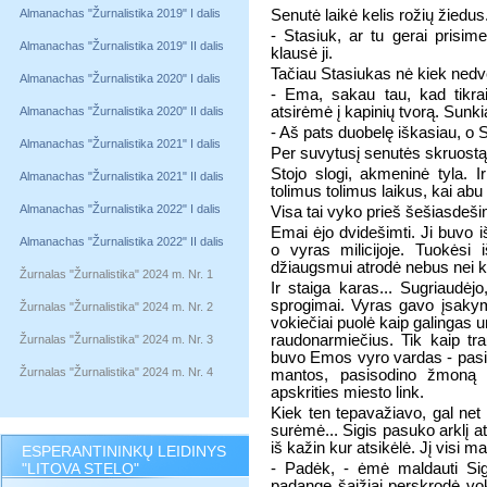
Almanachas "Žurnalistika 2019" I dalis
Senutė laikė kelis rožių žiedus.
- Stasiuk, ar tu gerai prisi
Almanachas "Žurnalistika 2019" II dalis
klausė ji.
Tačiau Stasiukas nė kiek nedve
Almanachas "Žurnalistika 2020" I dalis
- Ema, sakau tau, kad tikra
atsirėmė į kapinių tvorą. Sunki
Almanachas "Žurnalistika 2020" II dalis
- Aš pats duobelę iškasiau, o S
Almanachas "Žurnalistika 2021" I dalis
Per suvytusį senutės skruostą
Stojo slogi, akmeninė tyla. I
Almanachas "Žurnalistika 2021" II dalis
tolimus tolimus laikus, kai abu b
Almanachas "Žurnalistika 2022" I dalis
Visa tai vyko prieš šešiasdeši
Emai ėjo dvidešimti. Ji buvo i
Almanachas "Žurnalistika 2022" II dalis
o vyras milicijoje. Tuokėsi 
džiaugsmui atrodė nebus nei kr
Žurnalas "Žurnalistika" 2024 m. Nr. 1
Ir staiga karas... Sugriaudė
sprogimai. Vyras gavo įsakym
Žurnalas "Žurnalistika" 2024 m. Nr. 2
vokiečiai puolė kaip galingas 
raudonarmiečius. Tik kaip tra
Žurnalas "Žurnalistika" 2024 m. Nr. 3
buvo Emos vyro vardas - pasiki
Žurnalas "Žurnalistika" 2024 m. Nr. 4
mantos, pasisodino žmoną i
apskrities miesto link.
Kiek ten tepavažiavo, gal net
surėmė... Sigis pasuko arklį atg
iš kažin kur atsikėlė. Jį visi m
ESPERANTININKŲ LEIDINYS
"LITOVA STELO"
- Padėk, - ėmė maldauti Si
padangę šaižiai perskrodė vo