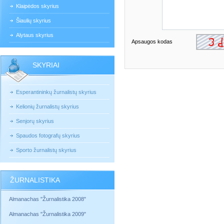
Klaipėdos skyrius
Šiaulių skyrius
Alytaus skyrius
Apsaugos kodas
SKYRIAI
Esperantininkų žurnalistų skyrius
Kelionių žurnalistų skyrius
Senjorų skyrius
Spaudos fotografų skyrius
Sporto žurnalistų skyrius
ŽURNALISTIKA
Almanachas "Žurnalistika 2008"
Almanachas "Žurnalistika 2009"