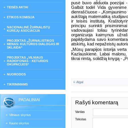
pusė buvo atiduota poezijai 
Galbūt todėl Vida gyvenime 
TEISĖS AKTAI
dienraščiuose - „Komjaunimo ti
aukštąją matematiką studijavo. 
ETIKOS KOMISIJA
ir teisės institutą. Kraštotyr
principu surinkti prisiminimai
NACIONALINĖ ŽURNALISTŲ
vadovaujasi toliau tyrinėd
KŪRĖJŲ ASOCIACIJA
organizuoja kaimynus užraš
papildydama savo komentarai
PROJEKTAS „ŽURNALISTIKOS
atskirtų, kad nepažeistų autori
MENAS: KULTŪROS DIALOGAS IR
SKLAIDA“
„Mūsų parapijos istorija verta 
Kazlauskienė. Labai malonu, 
PROJEKTAS „VILNIAUS
tikrai rimtą, solidžią knygą - „
RADIOFONAS – KETURIOS
OKUPACIJOS“
NUORODOS
Atgal
TIKRINIMAMS
PADALINIAI
Rašyti komentarą
Vardas
Vilniaus skyrius
Tekstas
Kauno skyrius