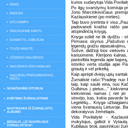
kurios sudarytoja Vida Povilai
KINAS
Po ilgų svarstymų komisija pri
Jono Marcinkevičiaus premiją 
RADIJAS
Kazlauskienei (po mirties).
Taip buvo įvertinta ir visa „P
KITU KAMPU
padovanoti kraštui rašto pam
PASIJUOKIME KARTU
atspindinčią knygą.
Knyga solidi ne tik dydžiu - s
SUKAKTYS, JUBILIEJAI
Pirmasis skyrius „Pašušvio mi
legendų gražiu atpasakojimu, t
TYLOS MINUTĖ
Šušvė, didžioji šios vietovės
kariuomenė. Klerijono kalnas,
UŽSIENIO NAUJIENOS
paskelbta legenda apie bajorą,
istoriko verta studija apie 
NAUJIENOS RSS KANALAIS
griautą ir vėl prikeltą.
Kaip aprėpti dviejų upių santa
NAUJIENŲ PRENUMERATA EL.
PAŠTU
Žurnalistė rašo:"Pradėję nuo
taip, kaip saulė eina, nuo Ka
SUVAŽIAVIMŲ ISTORIJA
Gulbinus į pietus..." kiekvi
kiekvienas namas ( net jei 
stovėjo, kas, kokia pavarde bu
KVIETIMAI ŽURNALISTAMS
Legetėlių... Knyga užbaigiam
viena švariausių Lietuvoje. Ba
NUOTRAUKA IŠ ŽURNALISTO
dekoratyvus žemėlapis.
ALBUMO
Vida Povilaitytė - Kazlaus
mokytojus, galbūt ir Vytaut
MEDALIS „UŽ NUOPELNUS
ŽURNALISTIKAI“
Kubiliaus brolį, pasirinkusi žu