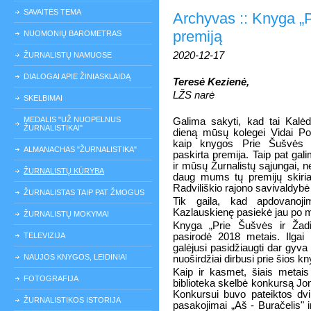
SAVAITĖS TEMA
Archyvas :: Knyga „P
premiją
NUOMONIŲ BAROMETRAS
2020-12-17
ŽURNALISTŲ NAMUOSE
DIALOGAI APIE ŽINIASKLAIDĄ
Teresė Kezienė,
LŽS narė
SKELBIMAI
MEDALIS "UŽ NUOPELNUS
Galima sakyti, kad tai Kalė
ŽURNALISTIKAI"
dieną mūsų kolegei Vidai Povi
kaip knygos Prie Šušvės ir
ALMANACHAS "ŽURNALISTIKA"
paskirta premija. Taip pat gal
ir mūsų Žurnalistų sąjungai, 
ŽURNALISTŲ KŪRYBA
daug mums tų premijų skiria
Radviliškio rajono savivaldybė i
ŽURNALISTAS TAIP PAT ŽMOGUS
Tik gaila, kad apdovanoji
Kazlauskienę pasiekė jau po mi
ŽURNALISTŲ MOKYMAI
Knyga „Prie Šušvės ir Žadi
TELEVIZIJA
pasirodė 2018 metais. Ilgai 
galėjusi pasidžiaugti dar gyva
NAUJOS KNYGOS, LEIDINIAI
nuoširdžiai dirbusi prie šios k
Kaip ir kasmet, šiais metais 
FOTOGRAFIJA
biblioteka skelbė konkursą Jono
Konkursui buvo pateiktos dvi
ŽURNALISTIKOS ISTORIJA
pasakojimai „Aš - Buračelis" i