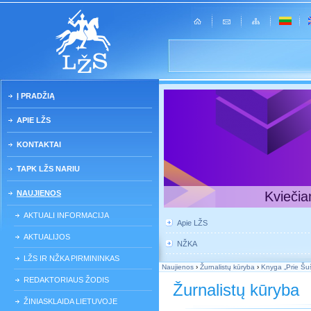
Į PRADŽIĄ
APIE LŽS
KONTAKTAI
TAPK LŽS NARIU
NAUJIENOS
Kviečia
AKTUALI INFORMACIJA
Apie LŽS
AKTUALIJOS
NŽKA
LŽS IR NŽKA PIRMININKAS
Naujienos
›
Žurnalistų kūryba
›
Knyga „Prie Šuš
REDAKTORIAUS ŽODIS
Žurnalistų kūryba
ŽINIASKLAIDA LIETUVOJE