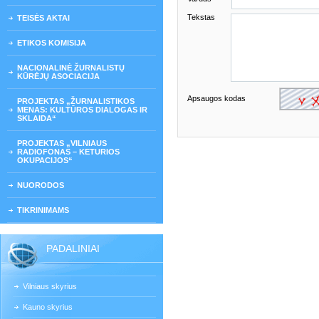
Tekstas
TEISĖS AKTAI
ETIKOS KOMISIJA
NACIONALINĖ ŽURNALISTŲ
KŪRĖJŲ ASOCIACIJA
Apsaugos kodas
PROJEKTAS „ŽURNALISTIKOS
MENAS: KULTŪROS DIALOGAS IR
SKLAIDA“
PROJEKTAS „VILNIAUS
RADIOFONAS – KETURIOS
OKUPACIJOS“
NUORODOS
TIKRINIMAMS
PADALINIAI
Vilniaus skyrius
Kauno skyrius