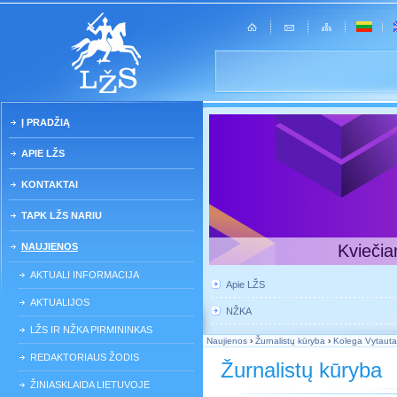
Į PRADŽIĄ
APIE LŽS
KONTAKTAI
TAPK LŽS NARIU
NAUJIENOS
Kviečia
AKTUALI INFORMACIJA
Apie LŽS
AKTUALIJOS
NŽKA
LŽS IR NŽKA PIRMININKAS
Naujienos
›
Žurnalistų kūryba
›
Kolega Vytautas
REDAKTORIAUS ŽODIS
Žurnalistų kūryba
ŽINIASKLAIDA LIETUVOJE