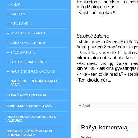
Kepurėtasis nutolsta, jo bev
KINAS
mėgdžiotojo balsas:
-Kajšti čii-ibujekai!!!
RADIJAS
KITU KAMPU
PASIJUOKIME KARTU
Salotinė žaluma
-Matai, anie - užsieniečiai iš R
SUKAKTYS, JUBILIEJAI
šeimų pusėn žmogėnas su gyvat
-Pagal ką sprendi? Iš kalbos 
TYLOS MINUTĖ
inkaro tatuiruote ant plaštakos.
UŽSIENIO NAUJIENOS
-Pažiūrėk: visi jų vaikai neš
kibirėlius, - aiškina gyvatingas
NAUJIENOS RSS KANALAIS
-Ir ką - ten tokia mada? - stebi
-Ten kitokių nėra.
NAUJIENŲ PRENUMERATA EL.
PAŠTU
SUVAŽIAVIMŲ ISTORIJA
Atgal
KVIETIMAI ŽURNALISTAMS
NUOTRAUKA IŠ ŽURNALISTO
ALBUMO
Rašyti komentarą
MEDALIS „UŽ NUOPELNUS
ŽURNALISTIKAI“
Vardas