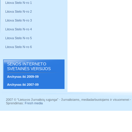
Litova Stelo N-ro 1
Litova Stelo N-ro 2
Litova Stelo N-ro 3
Litova Stelo N-ro 4
Litova Stelo N-ro 5
Litova Stelo N-ro 6
SENOS INTERNETO
SVETAINĖS VERSIJOS
Archyvas iki 2009-09
Archyvas iki 2007-09
2007 © “Lietuvos žurnalistų sąjunga” - žurnalistams, mediadarbuotojams ir visuomenei - į
Sprendimas:
Fresh media