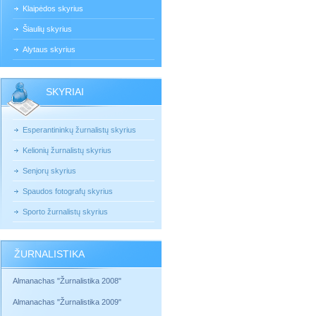
Klaipėdos skyrius
Šiaulių skyrius
Alytaus skyrius
SKYRIAI
Esperantininkų žurnalistų skyrius
Kelionių žurnalistų skyrius
Senjorų skyrius
Spaudos fotografų skyrius
Sporto žurnalistų skyrius
ŽURNALISTIKA
Almanachas "Žurnalistika 2008"
Almanachas "Žurnalistika 2009"