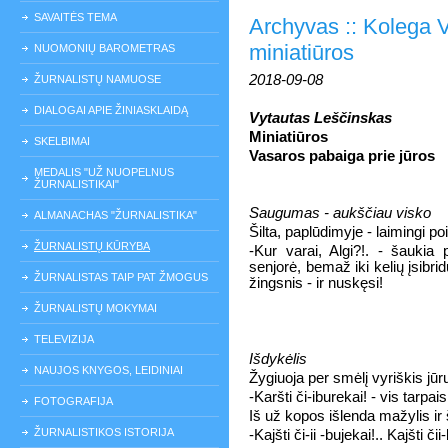
SAVAITĖS TEMA
Archyvas :: Kolega 
miniatiūros
NUOMONIŲ BAROMETRAS
2018-09-08
ŽURNALISTŲ NAMUOSE
DIALOGAI APIE ŽINIASKLAIDĄ
Vytautas Leščinskas
Miniatiūros
SKELBIMAI
Vasaros pabaiga prie jūros
MEDALIS "UŽ NUOPELNUS
ŽURNALISTIKAI"
Saugumas - aukščiau visko
ALMANACHAS "ŽURNALISTIKA"
Šilta, paplūdimyje - laimingi poi
ŽURNALISTŲ KŪRYBA
-Kur varai, Algi?!. - šaukia 
senjorė, bemaž iki kelių įsibri
ŽURNALISTAS TAIP PAT ŽMOGUS
žingsnis - ir nuskęsi!
ŽURNALISTŲ MOKYMAI
TELEVIZIJA
Išdykėlis
NAUJOS KNYGOS, LEIDINIAI
Žygiuoja per smėlį vyriškis j
-Karšti či-iburekai! - vis tarpai
FOTOGRAFIJA
Iš už kopos išlenda mažylis i
ŽURNALISTIKOS ISTORIJA
-Kajšti či-ii -bujekai!.. Kajšti čii