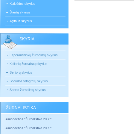
Klaipėdos skyrius
Šiaulių skyrius
Alytaus skyrius
SKYRIAI
Esperantininkų žurnalistų skyrius
Kelionių žurnalistų skyrius
Senjorų skyrius
Spaudos fotografų skyrius
Sporto žurnalistų skyrius
ŽURNALISTIKA
Almanachas "Žurnalistika 2008"
Almanachas "Žurnalistika 2009"