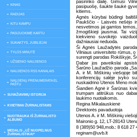
pasirinko dailę. Gimusi Viln
KINAS
pasipuošę, šaukte šaukė gyvent
kitiems.
RADIJAS
Agnės kūrybai būdingi baltiš
Paukščio - Laisvės nešėjo ir
KITU KAMPU
nesvetimos jai gamtos temos, o 
žmogiškieji jausmai. Tai viz
PASIJUOKIME KARTU
kiekvieno suvokėjo vaizduo
dažniausiai neduoda.
SUKAKTYS, JUBILIEJAI
Ši Agnės Laužadytės paroda, 
Vilniaus universiteto rūmus, o
TYLOS MINUTĖ
surengti parodas Rokiškyje, Šv
UŽSIENIO NAUJIENOS
Dabar jos paveikslai apsist
Šarūno Laužadžio paroda „Sau
NAUJIENOS RSS KANALAIS
A. ir M. Miškinių viešojoje bi
konferencijų salėje įvyko su
NAUJIENŲ PRENUMERATA EL.
nuskaidrino Utenos Meno moky
PAŠTU
Šiandien Agnė ir Šarūnas kvie
trumpam atitrūkus nuo dabar
SUVAŽIAVIMŲ ISTORIJA
laukimo nuotaikomis.
Regina Mikalauskienė
KVIETIMAI ŽURNALISTAMS
Direktorės pavaduotoja
Utenos A. ir M. Miškinių viešoji
NUOTRAUKA IŠ ŽURNALISTO
ALBUMO
Maironio g. 12, LT-28143 Uten
8 (389)50 948,mob.: 8 618 27 
MEDALIS „UŽ NUOPELNUS
reginam@uvb.lt
ŽURNALISTIKAI“