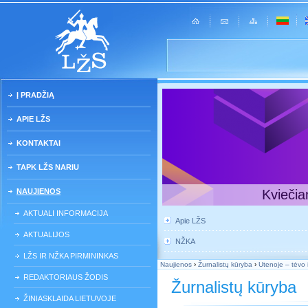
Į PRADŽIĄ
APIE LŽS
KONTAKTAI
TAPK LŽS NARIU
NAUJIENOS
Kviečia
AKTUALI INFORMACIJA
Apie LŽS
AKTUALIJOS
NŽKA
LŽS IR NŽKA PIRMININKAS
Naujienos
›
Žurnalistų kūryba
›
Utenoje – tėvo 
REDAKTORIAUS ŽODIS
Žurnalistų kūryba
ŽINIASKLAIDA LIETUVOJE