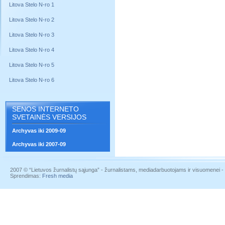
Litova Stelo N-ro 1
Litova Stelo N-ro 2
Litova Stelo N-ro 3
Litova Stelo N-ro 4
Litova Stelo N-ro 5
Litova Stelo N-ro 6
SENOS INTERNETO
SVETAINĖS VERSIJOS
Archyvas iki 2009-09
Archyvas iki 2007-09
2007 © “Lietuvos žurnalistų sąjunga” - žurnalistams, mediadarbuotojams ir visuomenei - į
Sprendimas:
Fresh media