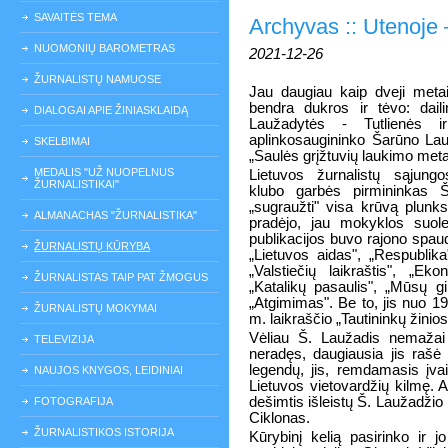
SAVAITĖS TEMA
Archyvas :: Utenoje 
NUOMONIŲ BAROMETRAS
2021-12-26
ŽURNALISTŲ NAMUOSE
Jau daugiau kaip dveji metai 
bendra dukros ir tėvo: dail
DIALOGAI APIE ŽINIASKLAIDĄ
Laužadytės - Tutlienės ir 
aplinkosaugininko Šarūno La
SKELBIMAI
„Saulės grįžtuvių laukimo metas
MEDALIS "UŽ NUOPELNUS
Lietuvos žurnalistų sąjung
ŽURNALISTIKAI"
klubo garbės pirmininkas 
„sugraužti" visa krūvą plunks
ALMANACHAS "ŽURNALISTIKA"
pradėjo, jau mokyklos suol
publikacijos buvo rajono spaud
ŽURNALISTŲ KŪRYBA
„Lietuvos aidas", „Respublika
„Valstiečių laikraštis", „Ek
ŽURNALISTAS TAIP PAT ŽMOGUS
„Katalikų pasaulis", „Mūsų gir
„Atgimimas". Be to, jis nuo 1
ŽURNALISTŲ MOKYMAI
m. laikraščio „Tautininkų žinios
Vėliau Š. Laužadis nemažai
TELEVIZIJA
neradęs, daugiausia jis rašė 
legendų, jis, remdamasis įvair
NAUJOS KNYGOS, LEIDINIAI
Lietuvos vietovardžių kilmę. A
dešimtis išleistų Š. Laužadžio
FOTOGRAFIJA
Ciklonas.
ŽURNALISTIKOS ISTORIJA
Kūrybinį kelią pasirinko ir 