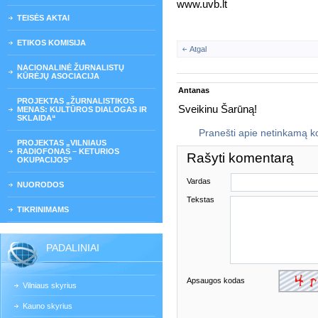
www.uvb.lt
TEISĖS AKTAI
ETIKOS KOMISIJA
Atgal
NACIONALINĖ ŽURNALISTŲ
KŪRĖJŲ ASOCIACIJA
Antanas
PROJEKTAS „ŽURNALISTIKOS
Sveikinu Šarūną!
MENAS: KULTŪROS DIALOGAS IR
SKLAIDA“
Pranešti apie netinkamą 
PROJEKTAS „VILNIAUS
RADIOFONAS – KETURIOS
Rašyti komentarą
OKUPACIJOS“
Vardas
NUORODOS
Tekstas
TIKRINIMAMS
PADALINIAI
Apsaugos kodas
Vilniaus skyrius
Kauno skyrius