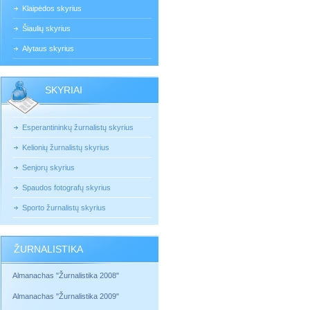
Klaipėdos skyrius
Šiaulių skyrius
Alytaus skyrius
SKYRIAI
Esperantininkų žurnalistų skyrius
Kelionių žurnalistų skyrius
Senjorų skyrius
Spaudos fotografų skyrius
Sporto žurnalistų skyrius
ŽURNALISTIKA
Almanachas "Žurnalistika 2008"
Almanachas "Žurnalistika 2009"