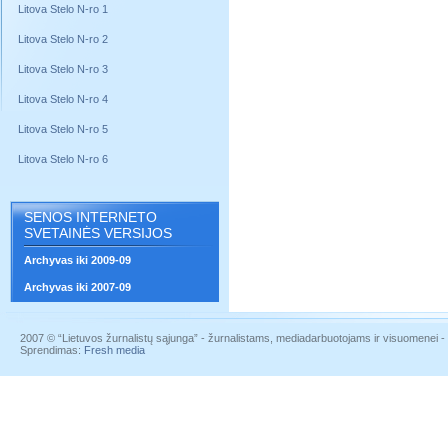
Litova Stelo N-ro 1
Litova Stelo N-ro 2
Litova Stelo N-ro 3
Litova Stelo N-ro 4
Litova Stelo N-ro 5
Litova Stelo N-ro 6
SENOS INTERNETO
SVETAINĖS VERSIJOS
Archyvas iki 2009-09
Archyvas iki 2007-09
2007 © “Lietuvos žurnalistų sąjunga” - žurnalistams, mediadarbuotojams ir visuomenei - į
Sprendimas:
Fresh media