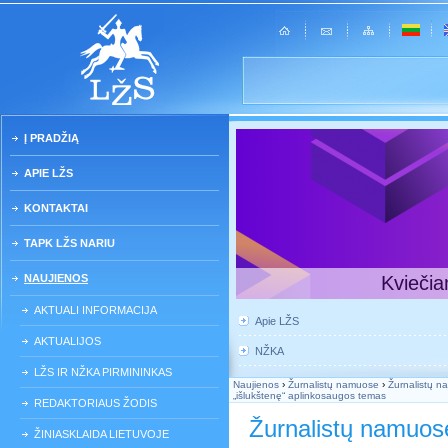
Į PRADŽIĄ
APIE LŽS
KONTAKTAI
TAPK LŽS NARIU
NAUJIENOS
Kviečia
AKTUALI INFORMACIJA
Apie LŽS
AKTUALIJOS
NŽKA
LŽS IR NŽKA PIRMININKAS
Naujienos
›
Žurnalistų namuose
›
Žurnalistų na
„išlukštenę“ aplinkosaugos temas
REDAKTORIAUS ŽODIS
Žurnalistų namuos
ŽINIASKLAIDA LIETUVOJE