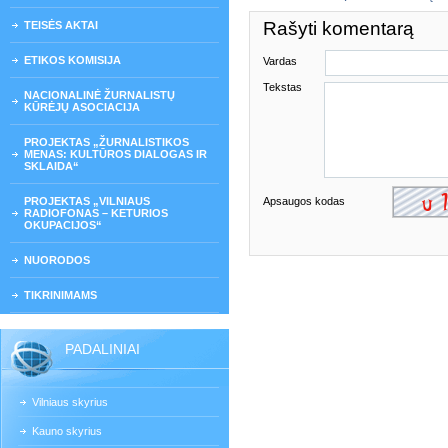
Rašyti komentarą
TEISĖS AKTAI
ETIKOS KOMISIJA
Vardas
Tekstas
NACIONALINĖ ŽURNALISTŲ
KŪRĖJŲ ASOCIACIJA
PROJEKTAS „ŽURNALISTIKOS
MENAS: KULTŪROS DIALOGAS IR
SKLAIDA“
PROJEKTAS „VILNIAUS
Apsaugos kodas
RADIOFONAS – KETURIOS
OKUPACIJOS“
NUORODOS
TIKRINIMAMS
PADALINIAI
Vilniaus skyrius
Kauno skyrius