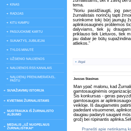
žurnalistams, bet ir žavių bei 
KINAS
tema.
"Noriu pasidžiaugti, jog pa
RADIJAS
žurnalistais norinčių tapti žm
surinkome tokį būrį jaunųjų žu
KITU KAMPU
aplinkosauginės problemos šio
dalyviams, tiek jų draugam
PASIJUOKIME KARTU
priklauso tiek Lietuvos, tiek 
jau dabar jie būtų supažindi
SUKAKTYS, JUBILIEJAI
atliekos."
TYLOS MINUTĖ
UŽSIENIO NAUJIENOS
Atgal
NAUJIENOS RSS KANALAIS
NAUJIENŲ PRENUMERATA EL.
Juozas Stasinas
PAŠTU
Man ypač malonu, kad Žurnalis
SUVAŽIAVIMŲ ISTORIJA
gamtosauginėmis organizacij
Šis konkursas - geras pavyzdys,
gamtosaugos ar aplinkosaugos
KVIETIMAI ŽURNALISTAMS
veikloje. Iš daugiametės patir
padedant visuomenei, aplinkosa
NUOTRAUKA IŠ ŽURNALISTO
daugiau padaryti saugant mūs
ALBUMO
grožį bei rūpinantis aplinka.S
MEDALIS „UŽ NUOPELNUS
ŽURNALISTIKAI“
Pranešti apie netinkamą 