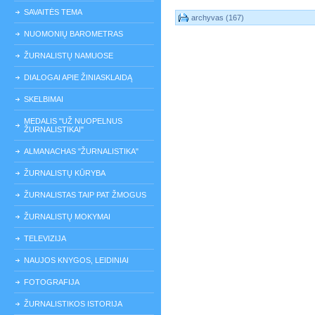
SAVAITĖS TEMA
archyvas (167)
NUOMONIŲ BAROMETRAS
ŽURNALISTŲ NAMUOSE
DIALOGAI APIE ŽINIASKLAIDĄ
SKELBIMAI
MEDALIS "UŽ NUOPELNUS
ŽURNALISTIKAI"
ALMANACHAS "ŽURNALISTIKA"
ŽURNALISTŲ KŪRYBA
ŽURNALISTAS TAIP PAT ŽMOGUS
ŽURNALISTŲ MOKYMAI
TELEVIZIJA
NAUJOS KNYGOS, LEIDINIAI
FOTOGRAFIJA
ŽURNALISTIKOS ISTORIJA