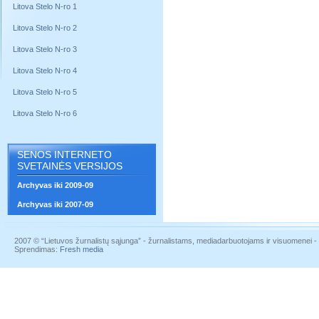
Litova Stelo N-ro 1
Litova Stelo N-ro 2
Litova Stelo N-ro 3
Litova Stelo N-ro 4
Litova Stelo N-ro 5
Litova Stelo N-ro 6
SENOS INTERNETO
SVETAINĖS VERSIJOS
Archyvas iki 2009-09
Archyvas iki 2007-09
2007 © “Lietuvos žurnalistų sąjunga” - žurnalistams, mediadarbuotojams ir visuomenei - į
Sprendimas:
Fresh media