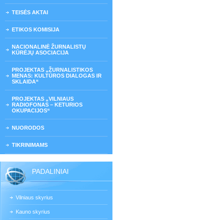
TEISĖS AKTAI
ETIKOS KOMISIJA
NACIONALINĖ ŽURNALISTŲ
KŪRĖJŲ ASOCIACIJA
PROJEKTAS „ŽURNALISTIKOS
MENAS: KULTŪROS DIALOGAS IR
SKLAIDA“
PROJEKTAS „VILNIAUS
RADIOFONAS – KETURIOS
OKUPACIJOS“
NUORODOS
TIKRINIMAMS
PADALINIAI
Vilniaus skyrius
Kauno skyrius