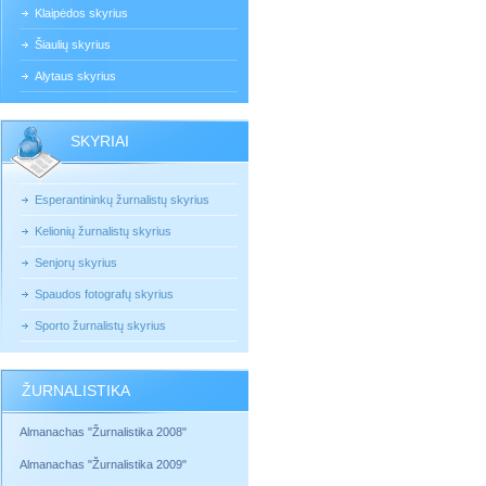
Klaipėdos skyrius
Šiaulių skyrius
Alytaus skyrius
SKYRIAI
Esperantininkų žurnalistų skyrius
Kelionių žurnalistų skyrius
Senjorų skyrius
Spaudos fotografų skyrius
Sporto žurnalistų skyrius
ŽURNALISTIKA
Almanachas "Žurnalistika 2008"
Almanachas "Žurnalistika 2009"