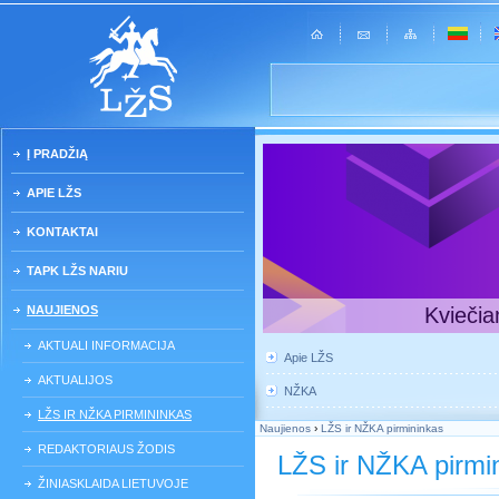
Į PRADŽIĄ
APIE LŽS
KONTAKTAI
TAPK LŽS NARIU
NAUJIENOS
Kviečia
AKTUALI INFORMACIJA
Apie LŽS
AKTUALIJOS
NŽKA
LŽS IR NŽKA PIRMININKAS
Naujienos
›
LŽS ir NŽKA pirmininkas
REDAKTORIAUS ŽODIS
LŽS ir NŽKA pirmi
ŽINIASKLAIDA LIETUVOJE