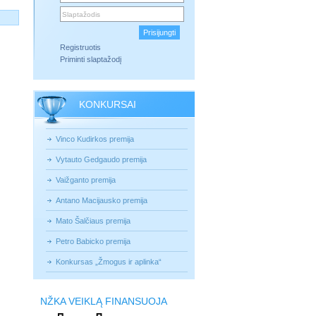
Registruotis
Priminti slaptažodį
KONKURSAI
Vinco Kudirkos premija
Vytauto Gedgaudo premija
Vaižganto premija
Antano Macijausko premija
Mato Šalčiaus premija
Petro Babicko premija
Konkursas „Žmogus ir aplinka“
NŽKA VEIKLĄ FINANSUOJA