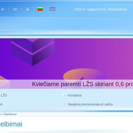
2026 m. rugpjucio 6 d., Ketvirtadienis
Kviečiame paremti LŽS skiriant 0,6 pr
e LŽS
Kontaktai
KA
Naujienų prenumerata el. paštu
s
›
Skelbimai
elbimai