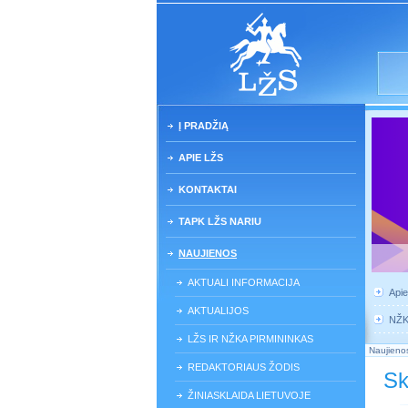
Į PRADŽIĄ
APIE LŽS
KONTAKTAI
TAPK LŽS NARIU
NAUJIENOS
AKTUALI INFORMACIJA
Api
AKTUALIJOS
NŽ
LŽS IR NŽKA PIRMININKAS
Naujieno
REDAKTORIAUS ŽODIS
Sk
ŽINIASKLAIDA LIETUVOJE