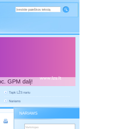
oc. GPM dalį!
Tapk LŽS nariu
Nariams
NARIAMS