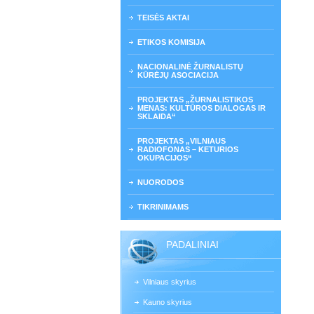
TEISĖS AKTAI
ETIKOS KOMISIJA
NACIONALINĖ ŽURNALISTŲ
KŪRĖJŲ ASOCIACIJA
PROJEKTAS „ŽURNALISTIKOS
MENAS: KULTŪROS DIALOGAS IR
SKLAIDA“
PROJEKTAS „VILNIAUS
RADIOFONAS – KETURIOS
OKUPACIJOS“
NUORODOS
TIKRINIMAMS
PADALINIAI
Vilniaus skyrius
Kauno skyrius