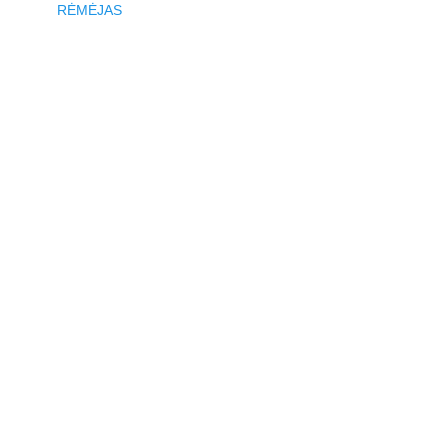
RĖMĖJAS