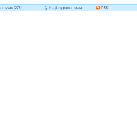
archyvas (273)
Naujienų prenumerata
RSS