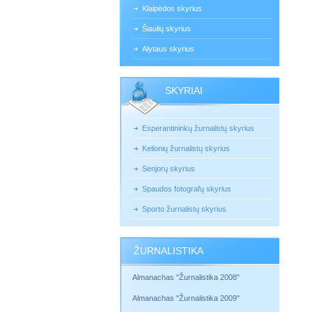
Klaipėdos skyrius
Šiaulių skyrius
Alytaus skyrius
SKYRIAI
Esperantininkų žurnalistų skyrius
Kelionių žurnalistų skyrius
Senjorų skyrius
Spaudos fotografų skyrius
Sporto žurnalistų skyrius
ŽURNALISTIKA
Almanachas "Žurnalistika 2008"
Almanachas "Žurnalistika 2009"