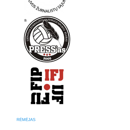
RĖMĖJAS