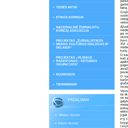
parke
garbe
TEISĖS AKTAI
faktą
Graži
sosti
ETIKOS KOMISIJA
vieto
vieto
Ąžuol
NACIONALINĖ ŽURNALISTŲ
medie
KŪRĖJŲ ASOCIACIJA
jas m
skoni
buvo 
PROJEKTAS „ŽURNALISTIKOS
XVI a
MENAS: KULTŪROS DIALOGAS IR
medie
SKLAIDA“
kurių
O kad
PROJEKTAS „VILNIAUS
kad j
RADIOFONAS – KETURIOS
aptik
OKUPACIJOS“
prigi
atvaž
pavai
NUORODOS
O kad
karūn
graži
TIKRINIMAMS
recep
Visos
tai t
ne ba
PADALINIAI
galyb
medau
pulsą
eleks
Vilniaus skyrius
ji gal
P.S.T
knyg
Kauno skyrius
l.svy