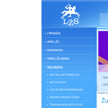
Į PRADŽIĄ
APIE LŽS
KONTAKTAI
TAPK LŽS NARIU
NAUJIENOS
AKTUALI INFORMACIJA
Api
AKTUALIJOS
NŽ
LŽS IR NŽKA PIRMININKAS
Naujieno
REDAKTORIAUS ŽODIS
Žu
ŽINIASKLAIDA LIETUVOJE