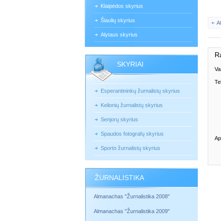
Klaipėdos skyrius
Šiaulių skyrius
A
Alytaus skyrius
R
SKYRIAI
Va
Te
Esperantininkų žurnalistų skyrius
Kelionių žurnalistų skyrius
Senjorų skyrius
Spaudos fotografų skyrius
Ap
Sporto žurnalistų skyrius
ŽURNALISTIKA
Almanachas "Žurnalistika 2008"
Almanachas "Žurnalistika 2009"