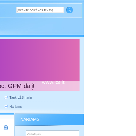
oc. GPM dalį!
Tapk LŽS nariu
Nariams
NARIAMS