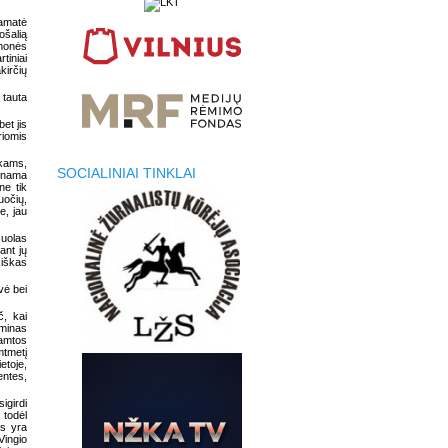
pamatė
ošalią
žmonės
tiniai
kirčių
 tauta
et jis
riomis
kams,
SOCIALINIAI TINKLAI
dinama
ne tik
uočių,
e, jau
žuolas
ant jų
kiškas
vė bei
č, kai
minas
gamtos
mtmetį
etoje,
entes,
igirdi
 todėl
ės yra
Vingio