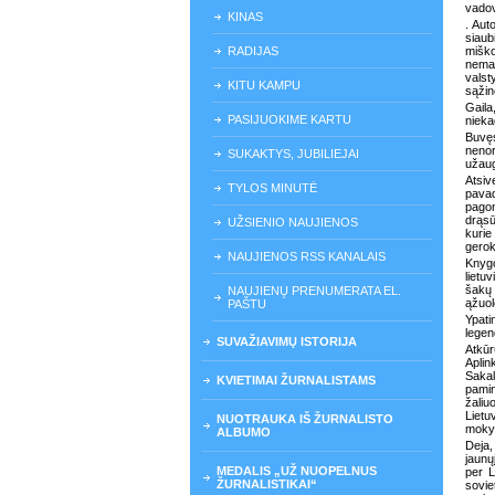
vadov
KINAS
. Aut
siaub
RADIJAS
miško
nemat
valst
KITU KAMPU
sąžin
Gaila
PASIJUOKIME KARTU
nieka
Buvęs
nenor
SUKAKTYS, JUBILIEJAI
užaug
Atsi
TYLOS MINUTĖ
pavad
pagon
drąsū
UŽSIENIO NAUJIENOS
kurie
gerok
NAUJIENOS RSS KANALAIS
Knygo
lietu
šakų 
NAUJIENŲ PRENUMERATA EL.
ąžuol
PAŠTU
Ypati
legen
SUVAŽIAVIMŲ ISTORIJA
Atkūr
Apli
Sakal
KVIETIMAI ŽURNALISTAMS
pamin
žaliu
Lietu
NUOTRAUKA IŠ ŽURNALISTO
mokyk
ALBUMO
Deja,
jaunų
MEDALIS „UŽ NUOPELNUS
per L
ŽURNALISTIKAI“
sovie