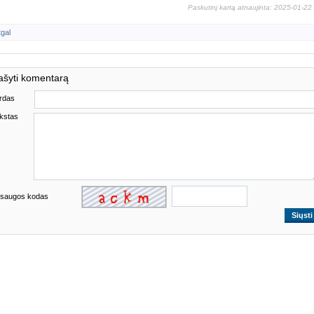
Paskutinį kartą atnaujinta: 2025-01-22
tgal
ašyti komentarą
rdas
kstas
saugos kodas