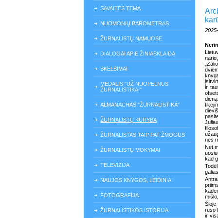
SAVAITĖS TEMA
Arc
kar
NUOMONIŲ BAROMETRAS
2025
ŽURNALISTŲ NAMUOSE
Neri
Lietu
DIALOGAI APIE ŽINIASKLAIDĄ
nari
„Žali
SKELBIMAI
dviem
knyg
įsitv
MEDALIS "UŽ NUOPELNUS
ir ta
ŽURNALISTIKAI"
ofset
dien
ALMANACHAS "ŽURNALISTIKA"
tikė
diev
pasit
ŽURNALISTŲ KŪRYBA
Juli
filo
užaug
ŽURNALISTAS TAIP PAT ŽMOGUS
nes n
Net m
ŽURNALISTŲ MOKYMAI
uosiu
kad g
TELEVIZIJA
Todėl
galias
Antra
NAUJOS KNYGOS, LEIDINIAI
priim
kaden
FOTOGRAFIJA
miškų
Šioje
ruso 
ŽURNALISTIKOS ISTORIJA
ir vi