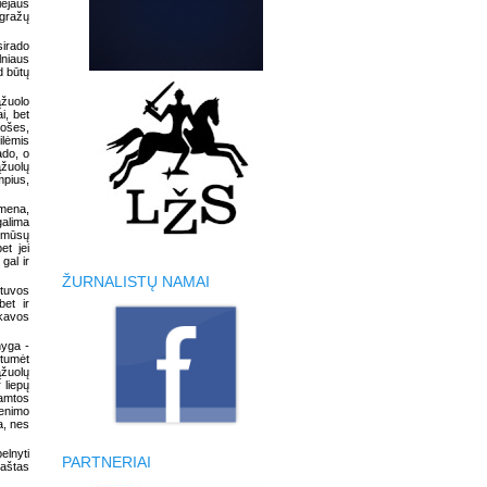
iejaus
 gražų
sirado
lniaus
d būtų
ąžuolo
i, bet
košes,
ilėmis
ado, o
ąžuolų
mpius,
imena,
galima
a mūsų
et jei
gal ir
ŽURNALISTŲ NAMAI
etuvos
bet ir
 kavos
nyga -
ėtumėt
ąžuolų
 liepų
gamtos
venimo
a, nes
elnyti
PARTNERIAI
aštas