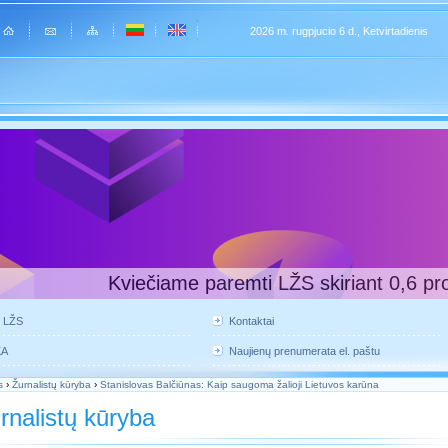
2026 m. rugpjucio 6 d., Ketvirtadienis
Kviečiame paremti LŽS skiriant 0,6 pr
e LŽS
Kontaktai
KA
Naujienų prenumerata el. paštu
s
›
Žurnalistų kūryba
›
Stanislovas Balčiūnas: Kaip saugoma žalioji Lietuvos karūna
rnalistų kūryba