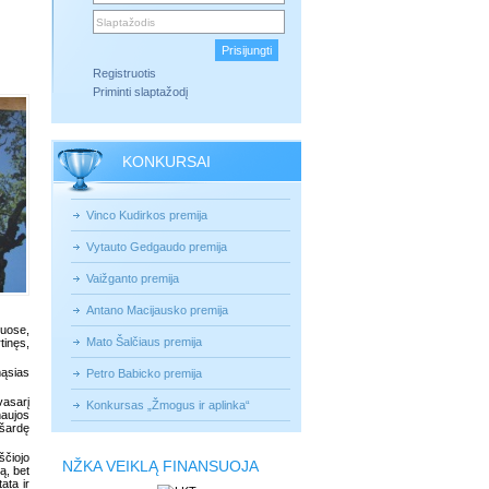
Registruotis
Priminti slaptažodį
KONKURSAI
Vinco Kudirkos premija
Vytauto Gedgaudo premija
Vaižganto premija
Antano Macijausko premija
luose,
Mato Šalčiaus premija
tinęs,
mąsias
Petro Babicko premija
vasarį
Konkursas „Žmogus ir aplinka“
naujos
išardę
ščiojo
NŽKA VEIKLĄ FINANSUOJA
ą, bet
ata ir