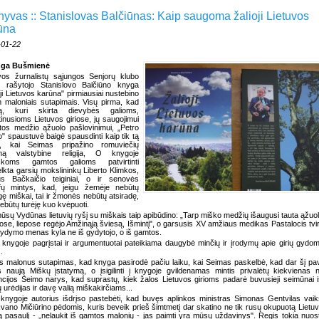
hyvas :: Stanislovas Balčiūnas: Kaip saugoma žalioji Lietuvos
ūna
-01-22
nga Bušmienė
vos žurnalistų sąjungos Senjorų klubo
o, rašytojo Stanislovo Balčiūno knyga
oji Lietuvos karūna" pirmiausiai nustebino
 maloniais sutapimais. Visų pirma, kad
ą, kuri skirta dievybės galioms,
irtinusioms Lietuvos giriose, jų saugojimui
utos medžio ąžuolo pašlovinimui, „Petro
o" spaustuvė baigė spausdinti kaip tik tą
ą, kai Seimas pripažino romuviečių
jimą valstybine religija, O knygoje
iškoms gamtos galioms patvirtinti
elkta garsių mokslininkų Liberto Klimkos,
aus Bačkaičio teiginiai, o ir senovės
sofų mintys, kad, jeigu žemėje nebūtų
ę miškai, tai ir žmonės nebūtų atsiradę,
ebūtų turėję kuo kvėpuoti.
ūsų Vydūnas lietuvių ryšį su miškais taip apibūdino: „Tarp miško medžių išaugusi tauta ąžuo
ose, liepose regėjo Amžinąją šviesą, Išmintį", o garsusis XV amžiaus medikas Pastalocis tvir
ydymo menas kyla ne iš gydytojo, o iš gamtos.
 knygoje pagrįstai ir argumentuotai pateikiama daugybė minčių ir įrodymų apie girių gydo
.
s malonus sutapimas, kad knyga pasirodė pačiu laiku, kai Seimas paskelbė, kad dar šį pa
s naują Miškų įstatymą, o įsigilinti į knygoje gvildenamas mintis privalėtų kiekvienas 
cijos Seimo narys, kad suprastų, kiek žalos Lietuvos girioms padarė buvusieji seimūnai 
 urėdijas ir davę valią miškakirčiams...
 knygoje autorius išdrįso pastebėti, kad buvęs aplinkos ministras Simonas Gentvilas vaik
Ivano Mičiūrino pėdomis, kuris beveik prieš šimtmetį dar skatino ne tik rusų okupuotą Lietuv
są pasaulį - „nelaukit iš gamtos malonių - jas paimti yra mūsų uždavinys". Regis tokia nuost