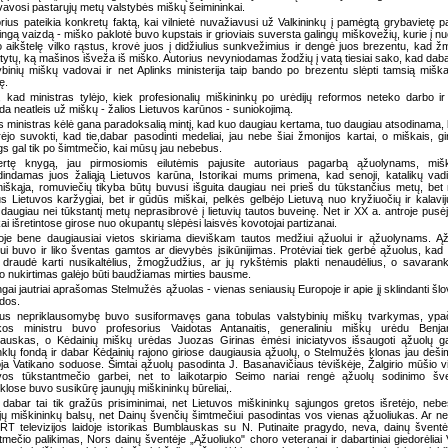
avosi pastarųjų metų valstybės miškų šeimininkai.
orius pateikia konkretų faktą, kai vilnietė nuvažiavusi už Valkininkų į pamėgtą grybavietę 
ingą vaizdą - miško paklotė buvo kupstais ir grioviais suversta galingų miškovežių, kurie į nu
 aikštelę vilko rąstus, krovė juos į didžiulius sunkvežimius ir dengė juos brezentu, kad 
ytų, ką mašinos išveža iš miško. Autorius nevyniodamas žodžių į vatą tiesiai sako, kad dabar
ybinių miškų vadovai ir net Aplinks ministerija taip bando po brezentu slėpti tamsią miška
ę.
, kad ministras tylėjo, kiek profesionalių miškininkų po urėdijų reformos neteko darbo ir
da neatleis už miškų - žalios Lietuvos karūnos - suniokojimą.
 ministras kėlė gana paradoksalią mintį, kad kuo daugiau kertama, tuo daugiau atsodinama, b
ėjo suvokti, kad tie,dabar pasodinti medeliai, jau nebe šiai žmonijos kartai, o miškais, gi
s gal tik po šimtmečio, kai mūsų jau nebebus.
vertę knygą, jau pirmosiomis eilutėmis pajusite autoriaus pagarbą ąžuolynams, miš
indamas juos žaliąją Lietuvos karūna, Istorikai mums primena, kad senoji, katalikų va
iškąja, romuviečių tikyba būtų buvusi išguita daugiau nei prieš du tūkstančius metų, bet 
s Lietuvos karžygiai, bet ir gūdūs miškai, pelkės gelbėjo Lietuvą nuo kryžiuočių ir kalavij
 daugiau nei tūkstantį metų neprasibrovė į lietuvių tautos buveinę. Net ir XX a. antroje pusėj
ai išretintose girose nuo okupantų slėpėsi laisvės kovotojai partizanai.
je bene daugiausiai vietos skiriama dieviškam tautos medžiui ąžuolui ir ąžuolynams. Ą
viui buvo ir liko šventas gamtos ar dievybės įsikūnijimas. Protėviai tiek gerbė ąžuolus, kad 
draudė karti nusikaltėlius, žmogžudžius, ar jų rykštėmis plakti nenaudėlius, o savaran
o nukirtimas galėjo būti baudžiamas mirties bausme.
ngai jautriai aprašomas Stelmužės ąžuolas - vienas seniausių Europoje ir apie jį sklindanti šlo
dos.
us nepriklausomybę buvo susiformavęs gana tobulas valstybinių miškų tvarkymas, ypa
nkos ministru buvo profesorius Vaidotas Antanaitis, generaliniu miškų urėdu Benja
auskas, o Kėdainių miškų urėdas Juozas Girinas ėmėsi iniciatyvos išsaugoti ąžuolų 
klų fondą ir dabar Kėdainių rajono giriose daugiausia ąžuolų, o Stelmužės klonas jau deši
oja Vatikano soduose. Šimtai ąžuolų pasodinta J. Basanavičiaus tėviškėje, Žalgirio mūšio vi
vos tūkstantmečio garbei, net to laikotarpio Seimo nariai rengė ąžuolų sodinimo šv
lose buvo susikūrę jaunųjų miškininkų būreliai,.
 dabar tai tik gražūs prisiminimai, net Lietuvos miškininkų sąjungos gretos išretėjo, nebes
jų miškininkų balsų, net Dainų švenčių šimtmečiui pasodintas vos vienas ąžuoliukas. Ar ne
RT televizijos laidoje istorikas Bumblauskas su N. Putinaite pragydo, neva, dainų švent
tmečio palikimas, Nors dainų šventėje „Ąžuoliuko" choro veteranai ir dabartiniai giedorėliai 