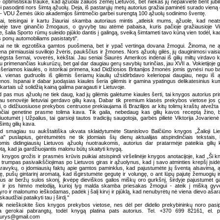
 optimistiškai traukė, kad ąžuolai žaliuos žemėj Lietuvos, bet niekas jų nepakvietė bent jubil
i pasodinti nors šimtą ąžuolų. Deja, iš pastarųjų metų autorius gražiai paminėti surado vieną
 - VDU Žemės ūkio akademijos šimtmečio garbei surengtą 100 ąžuolų sodinimo šventę.
ai, teisingai ir kartu žiauriai skamba autoriaus mintis „atleisk mums, ąžuole, kad neat
nėje tave ginančio žmogaus, o gyvybę tau atėmė pabaisa, kuris pačioje gražiausioje Vi
je, šalia Sporto rūmų suleido pjūklo dantis į galingą, sveiką šimtameti tavo kūną vien todėl, ka
s ponų automobiliams pasistatyti".
ai ne tik egzotiška gamtos puošmena, bet ir ypač vertinga dovana žmogui. Žinoma, ne 
na pirmiausiai suviliojo žvėris, paukščius ir žmones. Nors ąžuolų gilės, jų dauginimosi vaisia
ėgsta šernai, voverės, kėkštai. Jau seniai Šiaurės Amerikos indėnai iš gilių miltų virdavo 
u primenančias kukurūzų, bet gal dar daugiau gerų savybių turinčias, jau XVII a. Vokietijoje g
šeriamos kiaulės, o istorikai primena, kad Didžiosios Britanijos žmonės jomis gynėsi nuo b
. vienas gudruolis iš gilėmis šeriamų kiaulių užsidirbdavo keleriopai daugiau, negu iš 
nos. Ispanai ir dabar juodąsias kiaules šeria gilėmis ir gamina ypatingus delikatesinius ku
 kartais už solidžią kainą galima paragauti ir Lietuvoje.
 pas mus ąžuolų ne tiek daug, kad jų gilėmis galėtume kiaules šerti, tai knygos autorius pr
au senovėje lietuviai gerdavo gilių kavą. Dabar tik premium klasės prekybos vietose jos 
ti, o didžiuosiuose prekybos centruose prekiaujama iš Brazilijos ar kitų tolimų kraštų atvežt
mčiai genetine prasme tolima kava. Tik gaila, nebedaug kas gilių kavos receptą žino, b
iuotumėt į Užpalius, tai garsioji tautos tradicijų saugotoja, garbės pilietė Viktorija Jovarienė 
šintų gilių kava.
 smagiau su aukštaitiška ukvata sklaidytumėte Stanislovo Balčiūno knygos „Žalioji Li
a" puslapius, gėrėtumėtės ne tik įdomiais šių dienų aktualijas atspindinčiais tekstais, 
omis didingiausių Lietuvos ąžuolų nuotraukomis, autorius dar pratarmėje pateikia gilių
tą, kad ja gardžiuojantis malonu būtų skaityti knygą.
 knygos grožis ir prasmės krūvis puikiai atsispindi viršelinėje knygos anotacijoje, kad „Ši k
ik trumpas pasivaikščiojimas po Lietuvos giras ir ąžuolynus, kad į savo atminties krepšį įsid
ravykų, o įdomiausių faktų apie gamtos paminklus, kad pajustumėte jų šventą alsavimą, 
ę, pušų gintarinį aromatą, kad išgirstumėte gegutę ir volungę, o ant lūpų pajutę žemuogių ir
s ar beržų sulos skonį, įkvėpę dieviškos galios miškų oro gurkšnį, širdyje pajustumėt 
 ir jos himno melodiją, kurioj lyg malda skamba priesakas žmogui - ateik į mišką gy
yro ir malonumo ieškodamas, padėk į šalį kirvį ir pjūklą, kad nenubyrėtų nė viena dievo ašar
i skaudžiai pataikyti tau į širdį."
ik neieškokite šios knygos prekybos vietose, nes dėl per didelio prekybininkų noro pasip
a gerokai pabrangtų, todėl knygą platina pats autorius. Tel. +370 699 82161, el. p
turys@gmail.com