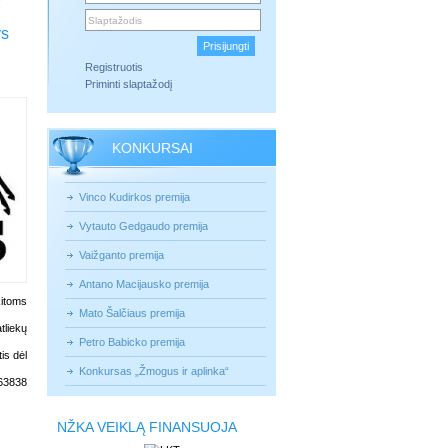
ys
Registruotis
Priminti slaptažodį
KONKURSAI
Vinco Kudirkos premija
Vytauto Gedgaudo premija
Vaižganto premija
Antano Macijausko premija
kitoms
Mato Šalčiaus premija
tliekų
Petro Babicko premija
is dėl
Konkursas „Žmogus ir aplinka“
263838
NŽKA VEIKLĄ FINANSUOJA