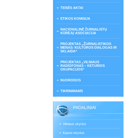
TEISĖS AKTAI
ETIKOS KOMISIJA
NACIONALINĖ ŽURNALISTŲ
KŪRĖJŲ ASOCIACIJA
PROJEKTAS „ŽURNALISTIKOS
MENAS: KULTŪROS DIALOGAS IR
SKLAIDA“
PROJEKTAS „VILNIAUS
RADIOFONAS – KETURIOS
OKUPACIJOS“
NUORODOS
TIKRINIMAMS
PADALINIAI
Vilniaus skyrius
Kauno skyrius