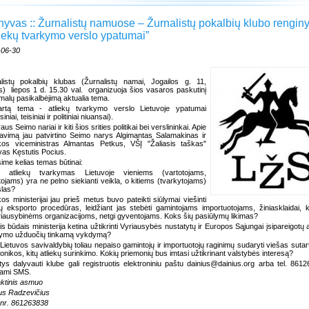
hyvas :: Žurnalistų namuose – Žurnalistų pokalbių klubo rengin
liekų tvarkymo verslo ypatumai”
-06-30
listų pokalbių klubas (Žurnalistų namai, Jogailos g. 11,
s)
liepos 1 d. 15.30 val.
organizuoja šios vasaros paskutinį
malų pasikalbėjimą aktualia tema.
artą tema - atliekų tvarkymo verslo Lietuvoje ypatumai
siniai, teisiniai ir politiniai niuansai).
us Seimo nariai ir kiti šios srities politikai bei verslininkai. Apie
avimą jau patvirtino Seimo narys Algimantas Salamakinas ir
kos viceministras Almantas Petkus, VŠĮ "Žaliasis taškas"
as Kęstutis Pocius.
sime kelias temas būtinai:
l atliekų tvarkymas Lietuvoje vieniems (vartotojams,
ntojams) yra ne pelno siekianti veikla, o kitiems (tvarkytojams)
slas?
kos ministerijai jau prieš metus buvo pateikti siūlymai viešinti
kų eksporto procedūras, leidžiant jas stebėti gamintojams importuotojams, žiniasklaidai, 
iausybinėms organizacijoms, netgi gyventojams. Koks šių pasiūlymų likimas?
is būdais ministerija ketina užtikrinti Vyriausybės nustatytų ir Europos Sąjungai įsipareigotų a
kymo užduočių tinkamą vykdymą?
 Lietuvos savivaldybių toliau nepaiso gamintojų ir importuotojų raginimų sudaryti viešas sutart
ronikos, kitų atliekų surinkimo. Kokių priemonių bus imtasi užtikrinant valstybės interesą?
tys dalyvauti klube gali registruotis elektroniniu paštu dainius@dainius.org arba tel. 861
dami SMS.
ktinis asmuo
us Radzevičius
nr. 861263838