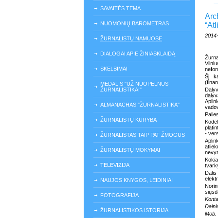
SAVAITĖS TEMA
Arc
NUOMONIŲ BAROMETRAS
“At
2014
ŽURNALISTŲ NAMUOSE
DIALOGAI APIE ŽINIASKLAIDĄ
Žurna
Vilniu
SKELBIMAI
nefor
Šį k
(finan
MEDALIS "UŽ NUOPELNUS
ŽURNALISTIKAI"
Dalyva
dalyv
Aplin
ALMANACHAS "ŽURNALISTIKA"
vadov
Palie
ŽURNALISTŲ KŪRYBA
Kodė
plati
- ver
ŽURNALISTAS TAIP PAT ŽMOGUS
Aplin
atlie
ŽURNALISTŲ MOKYMAI
nevyr
Kokia
TELEVIZIJA
tvar
Dalis
elekt
NAUJOS KNYGOS, LEIDINIAI
Norin
siųs
FOTOGRAFIJA
Konta
Daini
ŽURNALISTIKOS ISTORIJA
Mob. 