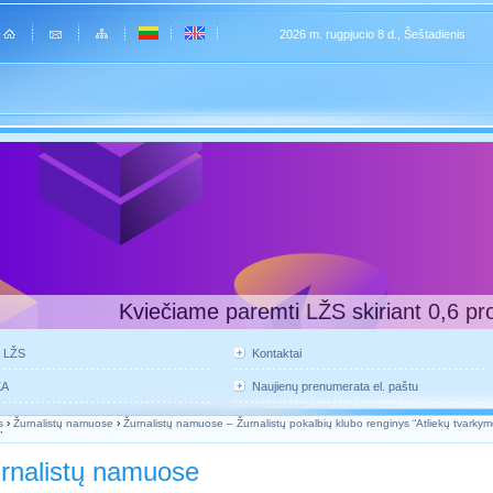
2026 m. rugpjucio 8 d., Šeštadienis
Kviečiame paremti LŽS skiriant 0,6 pr
e LŽS
Kontaktai
KA
Naujienų prenumerata el. paštu
s
›
Žurnalistų namuose
›
Žurnalistų namuose – Žurnalistų pokalbių klubo renginys “Atliekų tvarkym
”
rnalistų namuose