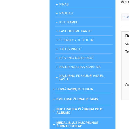
El.p.
KINAS
RADIJAS
A
KITU KAMPU
PASIJUOKIME KARTU
R
SUKAKTYS, JUBILIEJAI
Va
TYLOS MINUTĖ
Te
UŽSIENIO NAUJIENOS
NAUJIENOS RSS KANALAIS
NAUJIENŲ PRENUMERATA EL.
PAŠTU
Ap
SUVAŽIAVIMŲ ISTORIJA
KVIETIMAI ŽURNALISTAMS
NUOTRAUKA IŠ ŽURNALISTO
ALBUMO
MEDALIS „UŽ NUOPELNUS
ŽURNALISTIKAI“