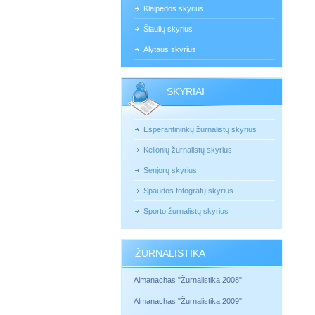
Klaipėdos skyrius
Šiaulių skyrius
Alytaus skyrius
SKYRIAI
Esperantininkų žurnalistų skyrius
Kelionių žurnalistų skyrius
Senjorų skyrius
Spaudos fotografų skyrius
Sporto žurnalistų skyrius
ŽURNALISTIKA
Almanachas "Žurnalistika 2008"
Almanachas "Žurnalistika 2009"