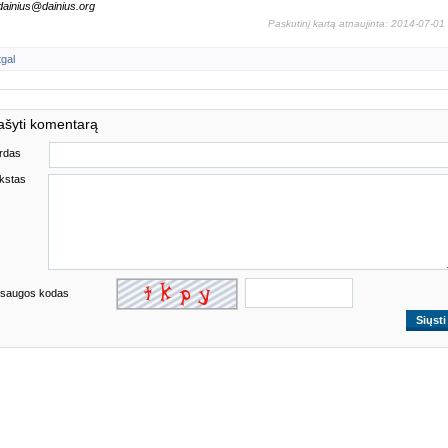
 dainius@dainius.org
Paskutinį kartą atnaujinta: 2014-07-01
tgal
ašyti komentarą
rdas
kstas
saugos kodas