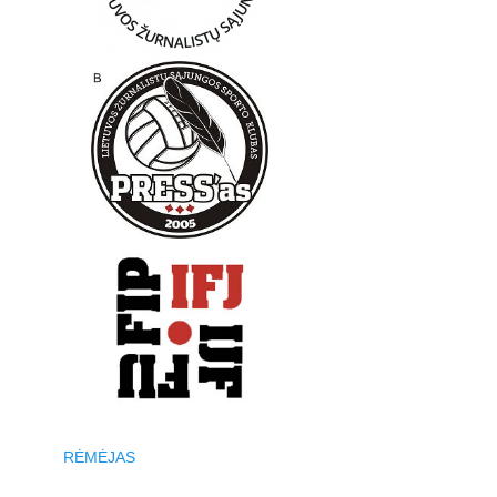
RĖMĖJAS