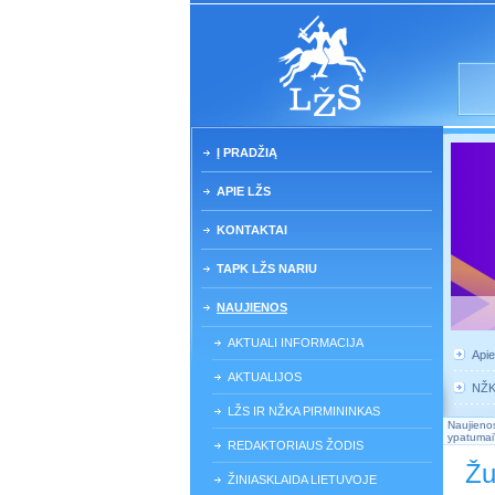
Į PRADŽIĄ
APIE LŽS
KONTAKTAI
TAPK LŽS NARIU
NAUJIENOS
AKTUALI INFORMACIJA
Api
AKTUALIJOS
NŽ
LŽS IR NŽKA PIRMININKAS
Naujieno
ypatumai
REDAKTORIAUS ŽODIS
Žu
ŽINIASKLAIDA LIETUVOJE