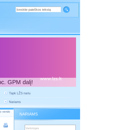
oc. GPM dalį!
Tapk LŽS nariu
Nariams
o verslo
NARIAMS