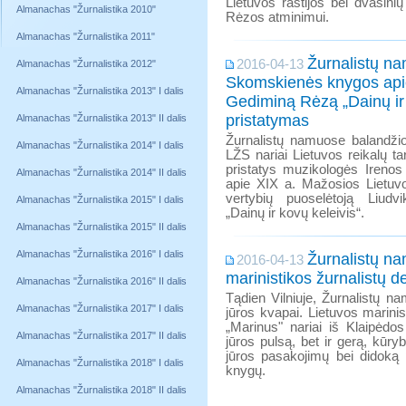
Lietuvos raštijos bei dvasini
Almanachas "Žurnalistika 2010"
Rėzos atminimui.
Almanachas "Žurnalistika 2011"
Žurnalistų n
2016-04-13
Almanachas "Žurnalistika 2012"
Skomskienės knygos api
Almanachas "Žurnalistika 2013" I dalis
Gediminą Rėzą „Dainų ir 
pristatymas
Almanachas "Žurnalistika 2013" II dalis
Žurnalistų namuose balandžio
Almanachas "Žurnalistika 2014" I dalis
LŽS nariai Lietuvos reikalų ta
pristatys muzikologės Iren
Almanachas "Žurnalistika 2014" II dalis
apie XIX a. Mažosios Lietuvos
vertybių puoselėtoją Liud
Almanachas "Žurnalistika 2015" I dalis
„Dainų ir kovų keleivis“.
Almanachas "Žurnalistika 2015" II dalis
Almanachas "Žurnalistika 2016" I dalis
Žurnalistų n
2016-04-13
marinistikos žurnalistų 
Almanachas "Žurnalistika 2016" II dalis
Tądien Vilniuje, Žurnalistų n
Almanachas "Žurnalistika 2017" I dalis
jūros kvapai. Lietuvos marinis
„Marinus" nariai iš Klaipėdo
Almanachas "Žurnalistika 2017" II dalis
jūros pulsą, bet ir gerą, kūry
jūros pasakojimų bei didoką p
Almanachas "Žurnalistika 2018" I dalis
knygų.
Almanachas "Žurnalistika 2018" II dalis