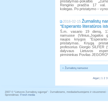
pristatymas-pokalbis „Žurn
Renginio pradžia 17 val. 
kolegas. Po pristatymo – vyno
Žurnalistų n
2016-02-15
"Esperanto literatūros ist
Š.m. vasario 19 dieną, 17.
namuose (Vilnius,Jogailos g.
naujos knygos "Esperanto l
pristatymas. Knygą prista
profesorius Giorgio SILFER (Š
dalyvaus Lietuvos esper
pirmininkas Povilas JEGORO
Žurnalistų namuose
Atgal
|
1
2
3
2007 © “Lietuvos žurnalistų sąjunga” - žurnalistams, mediadarbuotojams ir visuomenei - į
Sprendimas:
Fresh media