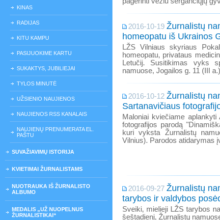
pagerinti vėžiu sergančiųjų g
KINAS
RADIJAS
Žurnalistų na
2016-10-19
homeopatu iš Ukrainos G
KITU KAMPU
LŽS Vilniaus skyriaus Pokal
PASIJUOKIME KARTU
homeopatu, privataus medicin
Letučij. Susitikimas vyks sp
SUKAKTYS, JUBILIEJAI
namuose, Jogailos g. 11 (III a.)
TYLOS MINUTĖ
Žurnalistų n
2016-10-12
UŽSIENIO NAUJIENOS
Sartanavičiaus fotografi
NAUJIENOS RSS KANALAIS
Maloniai kviečiame aplankyti
fotografijos parodą "Dinamišk
NAUJIENŲ PRENUMERATA EL.
kuri vyksta Žurnalistų namu
PAŠTU
Vilnius). Parodos atidarymas į
SUVAŽIAVIMŲ ISTORIJA
KVIETIMAI ŽURNALISTAMS
NUOTRAUKA IŠ ŽURNALISTO
Žurnalistų n
2016-09-27
ALBUMO
tarybos ir valdybos posė
Sveiki, mielieji LŽS tarybos na
MEDALIS „UŽ NUOPELNUS
ŽURNALISTIKAI“
šeštadienį, Žurnalistų namuos