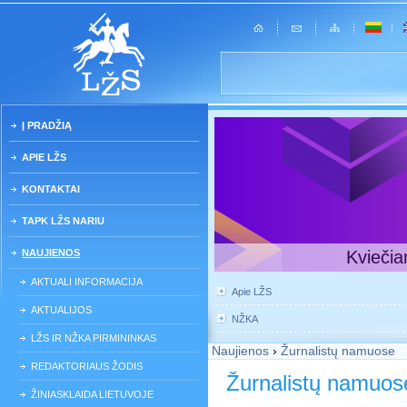
Į PRADŽIĄ
APIE LŽS
KONTAKTAI
TAPK LŽS NARIU
NAUJIENOS
Kviečia
AKTUALI INFORMACIJA
Apie LŽS
AKTUALIJOS
NŽKA
LŽS IR NŽKA PIRMININKAS
Naujienos
›
Žurnalistų namuose
REDAKTORIAUS ŽODIS
Žurnalistų namuos
ŽINIASKLAIDA LIETUVOJE