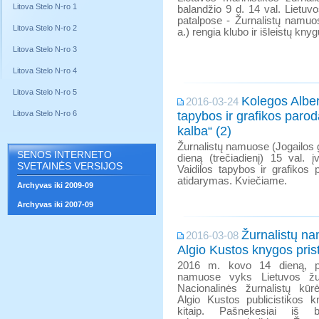
Litova Stelo N-ro 1
balandžio 9 d. 14 val. Lietuv
patalpose - Žurnalistų namuos
Litova Stelo N-ro 2
a.) rengia klubo ir išleistų kny
Litova Stelo N-ro 3
Litova Stelo N-ro 4
Litova Stelo N-ro 5
Kolegos Alber
2016-03-24
Litova Stelo N-ro 6
tapybos ir grafikos paro
kalba“ (2)
Žurnalistų namuose (Jogailos g
SENOS INTERNETO
dieną (trečiadienį) 15 val. 
SVETAINĖS VERSIJOS
Vaidilos tapybos ir grafikos
atidarymas. Kviečiame.
Archyvas iki 2009-09
Archyvas iki 2007-09
Žurnalistų n
2016-03-08
Algio Kustos knygos pris
2016 m. kovo 14 dieną, pir
namuose vyks Lietuvos žur
Nacionalinės žurnalistų kūrė
Algio Kustos publicistikos
kitaip. Pašnekesiai iš be