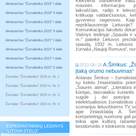
Kiekviena šiandieninė vald
Almanachas "Žurnalistika 2019" I dalis
masinės informacijos p
laikraščiais, radijo ir televi
Almanachas "Žurnalistika 2019" II dalis
kritikuoja valdančiuosius, ke
gyvenimo negeroves. Kaip 
Almanachas "Žurnalistika 2020" I dalis
nepriklausomoje Lietuvoje? V
Komunikacijos fakulteto deka
Almanachas "Žurnalistika 2020" II dalis
Vaišnys leidinyje „Spauda ir
m.“ pateikė Lietuvos prezi
Almanachas "Žurnalistika 2021" I dalis
spaudą. 1932 m. Lietuvos 
žurnalui „Naujoji Romuva“, nu
Almanachas "Žurnalistika 2021" II dalis
Almanachas "Žurnalistika 2022" I dalis
A.Šimkus: „Ži
2010-06-18
Almanachas "Žurnalistika 2022" II dalis
įtaką orumo nebuvimas“
Žurnalas "Žurnalistika" 2024 m. Nr. 1
Antanas Šimkus – žurnalistas,
su keletu žiniasklaidos priem
Žurnalas "Žurnalistika" 2024 m. Nr. 2
„Šiaurės atėnai“, „Literatūra i
kūrėjas, laisvalaikiu kuriantis
Žurnalas "Žurnalistika" 2024 m. Nr. 3
sugulė į dvi poezijos k
intelektualiosios žurnalistikos
Žurnalas "Žurnalistika" 2024 m. Nr. 4
scenarijus lietuviškiems TV 
apie žiniasklaidą A. Ši
kompetetingą nuomonę gali pat
teikia apie kultūrą rašant
ESPERANTININKŲ LEIDINYS
besidomintis ir kitokiomis nauj
"LITOVA STELO"