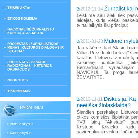
Žurnalistikai r
TEISĖS AKTAI
2012-11-14
Leiskime sau šiek tiek pasva
ETIKOS KOMISIJA
leidėjas, kuris viešai paskelb
tvirtai laikytis šių principų:
NACIONALINĖ ŽURNALISTŲ
KŪRĖJŲ ASOCIACIJA
Malonė mylėti 
2011-01-28
PROJEKTAS „ŽURNALISTIKOS
Jau rašėme, kad Stasio Lozora
MENAS: KULTŪROS DIALOGAS IR
SKLAIDA“
Vilties Prezidento Lietuvą" šiem
karalius Lietuvos žurnalistų
PROJEKTAS „VILNIAUS
išskirtinę publicistiką įtei
RADIOFONAS – KETURIOS
Bernardinai.lt vyriausiajam
OKUPACIJOS“
NAVICKUI. Ta proga laure
ŽEMAITYTĖ.
NUORODOS
TIKRINIMAMS
Diskusija: Ką 
2010-11-11
neetiška žiniasklaida?
PADALINIAI
Šiandien perskaitęs Lietuvos 
etikos komisijos išplatintą par
TV3 laidą "Akistata" gami
Vilniaus skyrius
Kristupo Krivicko laid
savireguliacija veikia. Tačiau 
Kauno skyrius