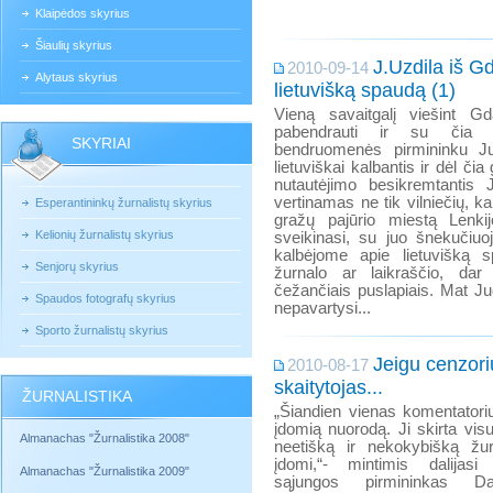
Klaipėdos skyrius
Šiaulių skyrius
J.Uzdila iš G
2010-09-14
Alytaus skyrius
lietuvišką spaudą (1)
Vieną savaitgalį viešint G
pabendrauti ir su čia g
SKYRIAI
bendruomenės pirmininku Ju
lietuviškai kalbantis ir dėl či
nutautėjimo besikremtantis
vertinamas ne tik vilniečių, ka
Esperantininkų žurnalistų skyrius
gražų pajūrio miestą Lenkijo
Kelionių žurnalistų skyrius
sveikinasi, su juo šnekučiuoj
kalbėjome apie lietuvišką s
Senjorų skyrius
žurnalo ar laikraščio, dar
čežančiais puslapiais. Mat J
Spaudos fotografų skyrius
nepavartysi...
Sporto žurnalistų skyrius
Jeigu cenzori
2010-08-17
skaitytojas...
ŽURNALISTIKA
„Šiandien vienas komentatori
įdomią nuorodą. Ji skirta vis
Almanachas "Žurnalistika 2008"
neetišką ir nekokybišką žurn
įdomi,“- mintimis dalijasi
Almanachas "Žurnalistika 2009"
sąjungos pirmininkas Da