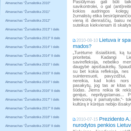
Pasiūlymas gali būti taik
Almanachas "Žurnalistika 2010"
savikontrolei, o gal (anti)reit
kokios audringos kolegų
Almanachas "Žurnalistika 2011"
žurnalistų etika besirūpinančio
vieną iš dienraščių, baisu net
Almanachas "Žurnalistika 2012"
suteikus kiekvienam iš skaityto
Almanachas "Žurnalistika 2013" I dalis
Almanachas "Žurnalistika 2013" II dalis
Lietuva ir spa
2010-08-10
mados?
Almanachas "Žurnalistika 2014" I dalis
„Turėtume išsiaiškinti, ką 
Almanachas "Žurnalistika 2014" II dalis
prioritetai. Kadangi Li
savirefleksija, nebeliko men
Almanachas "Žurnalistika 2015" I dalis
daugybė apsišaukėlių. Spau
su bet kokia refleksija, ne
Almanachas "Žurnalistika 2015" II dalis
suinteresuoti, pavyzdžiui,
nereikia, kad koks nors
Almanachas "Žurnalistika 2016" I dalis
pasakytų, jog tas ar kitas r
šūdas. Jiems reikia tik rekl
Almanachas "Žurnalistika 2016" II dalis
genijus, neprilygstamas... P
televizorių ir pamatysite,“- t
Almanachas "Žurnalistika 2017" I dalis
kultūrą ir kūrėjus nebijo išsak
Almanachas "Žurnalistika 2017" II dalis
Almanachas "Žurnalistika 2018" I dalis
Prezidento A
2010-07-15
nurodytos penkios Lietu
Almanachas "Žurnalistika 2018" II dalis