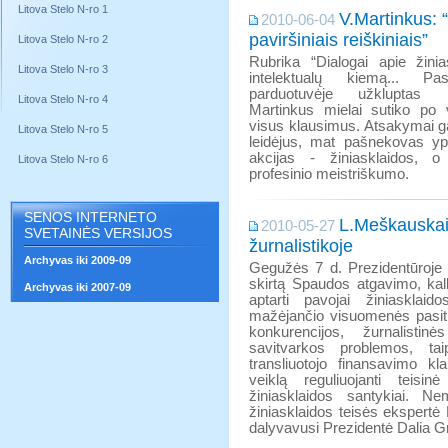
Litova Stelo N-ro 1
V.Martinkus:
2010-06-04
paviršiniais reiškiniais”
Litova Stelo N-ro 2
Rubrika “Dialogai apie žinia
Litova Stelo N-ro 3
intelektualų kiemą... Pa
parduotuvėje užkluptas 
Litova Stelo N-ro 4
Martinkus mielai sutiko po v
visus klausimus. Atsakymai gal
Litova Stelo N-ro 5
leidėjus, mat pašnekovas yp
akcijas - žiniasklaidos, o
Litova Stelo N-ro 6
profesinio meistriškumo.
SENOS INTERNETO
L.Meškauskai
2010-05-27
SVETAINĖS VERSIJOS
žurnalistikoje
Archyvas iki 2009-09
Gegužės 7 d. Prezidentūroje 
skirtą Spaudos atgavimo, kal
Archyvas iki 2007-09
aptarti pavojai žiniasklaid
mažėjančio visuomenės pasiti
konkurencijos, žurnalistinė
savitvarkos problemos, ta
transliuotojo finansavimo kla
veiklą reguliuojanti teisi
žiniasklaidos santykiai. N
žiniasklaidos teisės ekspertė 
dalyvavusi Prezidentė Dalia G