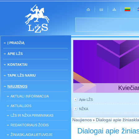
Į PRADŽIĄ
APIE LŽS
KONTAKTAI
TAPK LŽS NARIU
NAUJIENOS
Kviečia
AKTUALI INFORMACIJA
Apie LŽS
AKTUALIJOS
NŽKA
LŽS IR NŽKA PIRMININKAS
Naujienos
›
Dialogai apie žiniaskl
REDAKTORIAUS ŽODIS
Dialogai apie žinia
ŽINIASKLAIDA LIETUVOJE