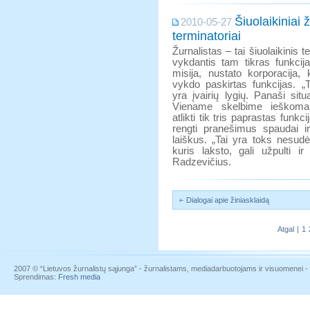
Šiuolaikiniai 
2010-05-27
terminatoriai
Žurnalistas – tai šiuolaikinis 
vykdantis tam tikras funkcija
misija, nustato korporacija, k
vykdo paskirtas funkcijas. „T
yra įvairių lygių. Panaši situa
Viename skelbime ieškoma ž
atlikti tik tris paprastas funkci
rengti pranešimus spaudai ir
laiškus. „Tai yra toks nesudė
kuris laksto, gali užpulti 
Radzevičius.
Dialogai apie žiniasklaidą
Atgal
|
1
2007 © “Lietuvos žurnalistų sąjunga” - žurnalistams, mediadarbuotojams ir visuomenei - į
Sprendimas:
Fresh media