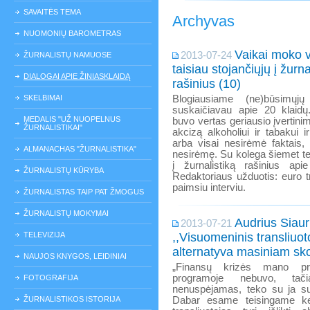
SAVAITĖS TEMA
Archyvas
NUOMONIŲ BAROMETRAS
Vaikai moko v
2013-07-24
ŽURNALISTŲ NAMUOSE
taisiau stojančiųjų į žurna
DIALOGAI APIE ŽINIASKLAIDĄ
rašinius (10)
SKELBIMAI
Blogiausiame (ne)būsimųjų 
suskaičiavau apie 20 klaidų
MEDALIS "UŽ NUOPELNUS
buvo vertas geriausio įvertinim
ŽURNALISTIKAI"
akcizą alkoholiui ir tabakui i
arba visai nesirėmė faktais,
ALMANACHAS "ŽURNALISTIKA"
nesirėmę. Su kolega šiemet tek
į žurnalistiką rašinius ap
ŽURNALISTŲ KŪRYBA
Redaktoriaus užduotis: euro tr
paimsiu interviu.
ŽURNALISTAS TAIP PAT ŽMOGUS
ŽURNALISTŲ MOKYMAI
Audrius Siaur
2013-07-21
TELEVIZIJA
,,Visuomeninis transliuoto
alternatyva masiniam sko
NAUJOS KNYGOS, LEIDINIAI
„Finansų krizės mano pra
programoje nebuvo, ta
FOTOGRAFIJA
nenuspėjamas, teko su ja sus
ŽURNALISTIKOS ISTORIJA
Dabar esame teisingame ke