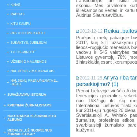
transliuotojas turi išlikti 
KINAS
skoniui. Mes privalome kurti
išliekamosios vertės, ir kart
RADIJAS
Audrius Siaurusevičius.
KITU KAMPU
Reikia „balto
2012-12-12
PASIJUOKIME KARTU
Praėjusių metų pabaigoje buv
2011“, kurį STT užsakymu p
SUKAKTYS, JUBILIEJAI
liepos–rugpjūčio mėnesiais buv
vadovų ir 545 valstybės tar
TYLOS MINUTĖ
Lietuvos gyventojų, 78% įmon
UŽSIENIO NAUJIENOS
žiniasklaidą esant „korumpuota“
NAUJIENOS RSS KANALAIS
Ar yra riba tar
2012-11-28
NAUJIENŲ PRENUMERATA EL.
persekiojimo? (1)
PAŠTU
Pernai Lietuvoje viešėjo Aidan
SUVAŽIAVIMŲ ISTORIJA
federacijos generalinis sekret
nuo 1987-ųjų iki šių met
International Lietuvos filialo
KVIETIMAI ŽURNALISTAMS
kur 2011-ųjų rugsėjo 26 dieną 
Svarbiausioji A. White'o pas
NUOTRAUKA IŠ ŽURNALISTO
ALBUMO
žurnalistų profesinės etikos
svarbiausioji žurnalisto par
laužymui.
MEDALIS „UŽ NUOPELNUS
ŽURNALISTIKAI“