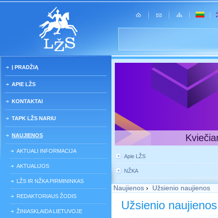
Į PRADŽIĄ
APIE LŽS
KONTAKTAI
TAPK LŽS NARIU
NAUJIENOS
Kviečia
AKTUALI INFORMACIJA
Apie LŽS
AKTUALIJOS
NŽKA
LŽS IR NŽKA PIRMININKAS
Naujienos
›
Užsienio naujienos
REDAKTORIAUS ŽODIS
Užsienio naujienos
ŽINIASKLAIDA LIETUVOJE