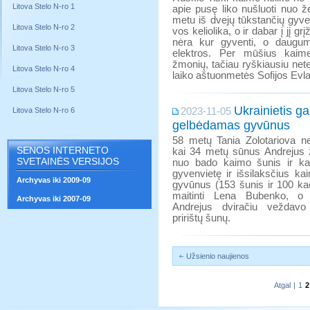
Litova Stelo N-ro 1
apie pusę liko nušluoti nuo 
metu iš dvejų tūkstančių gyve
Litova Stelo N-ro 2
vos keliolika, o ir dabar į jį gr
nėra kur gyventi, o daugum
Litova Stelo N-ro 3
elektros. Per mūšius kaim
žmonių, tačiau ryškiausiu netek
Litova Stelo N-ro 4
laiko aštuonmetės Sofijos Evla
Litova Stelo N-ro 5
Ukrainietis ga
Litova Stelo N-ro 6
2023-11-05
gelbėdamas gyvūnus
58 metų Tania Zolotariova n
SENOS INTERNETO
kai 34 metų sūnus Andrejus 
SVETAINĖS VERSIJOS
nuo bado kaimo šunis ir k
gyvenvietę ir išsilaksčius ka
Archyvas iki 2009-09
gyvūnus (153 šunis ir 100 k
maitinti Lena Bubenko, 
Archyvas iki 2007-09
Andrejus dviračiu veždavo 
pririštų šunų.
Užsienio naujienos
Atgal
|
1
2