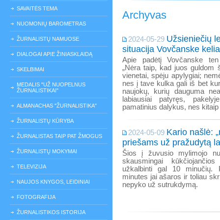
SAVAITĖS TEMA
Archyvas
NUOMONIŲ BAROMETRAS
Užsieniečių l
2024-05-29
ŽURNALISTŲ NAMUOSE
situacija Vovčanske kelia
DIALOGAI APIE ŽINIASKLAIDĄ
Apie padėtį Vovčanske ten 
„Nėra taip, kad juos guldom 
SKELBIMAI
vienetai, spėju apylygiai; nem
nes į tave kulka gali iš bet 
MEDALIS "UŽ NUOPELNUS
ŽURNALISTIKAI"
naujokų, kurių dauguma nea
labiausiai patyręs, pakely
ALMANACHAS "ŽURNALISTIKA"
pamatinius dalykus, nes kitaip
ŽURNALISTŲ KŪRYBA
Kario našlė: „
2024-05-09
ŽURNALISTAS TAIP PAT ŽMOGUS
priešams už pražudytą la
ŽURNALISTŲ MOKYMAI
Šios į žuvusio mylimojo nuo
skausmingai kūkčiojančios
TELEVIZIJA
užkalbinti gal 10 minučių.
minutes jai ašaros ir toliau skr
NAUJOS KNYGOS, LEIDINIAI
nepyko už sutrukdymą.
FOTOGRAFIJA
ŽURNALISTIKOS ISTORIJA