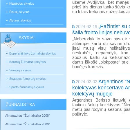
užėmė Avdijivką, bet manęs
Klaipėdos skyrius
prieš tris dienas tanko šūvis ko
su kitais keturiais sužeistaisi
Šiaulių skyrius
Alytaus skyrius
„Pažintis“ su
2024-02-19
šalia fronto linijos nebuv
SKYRIAI
„Neberodyk to savo paso ir v
atitempei kartu su savimi dr
jisai mūsų visų neištaškyt
neskubėk, neparodyk, kad 
Esperantininkų žurnalistų skyrius
žodžius kartu su keiksmažo
dantis iškošė „blokposte“ prie
Kelionių žurnalistų skyrius
budėjęs kareivis.
Senjorų skyrius
Spaudos fotografų skyrius
Argentinos “
2024-02-02
kolektyvas koncertavo A
Sporto žurnalistų skyrius
kolektyvų mugėje
Argentinos Berisso lietuvių
ŽURNALISTIKA
tautinių šokių kolektyvas “N
metų pasirodymų sezoną pas
pajūryje.
Almanachas "Žurnalistika 2008"
Almanachas "Žurnalistika 2009"