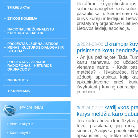
literatūrai ir knygų iliustraci
TEISĖS AKTAI
sulaukia daugybės šios srities 
pasaulio šalių. Šiemet savo kū
būrys kūrėjų ir leidėjų iš Liet
ETIKOS KOMISIJA
pristatymą organizavo Lietuvos 
Lietuvos leidėjų asociacija.
NACIONALINĖ ŽURNALISTŲ
KŪRĖJŲ ASOCIACIJA
Ukrainoje žu
PROJEKTAS „ŽURNALISTIKOS
2024-03-09
MENAS: KULTŪROS DIALOGAS IR
prisimena kovų bendražy
SKLAIDA“
- Ar jūs pažinojote Tadą Tum
kartu tarnavau, po užduo
PROJEKTAS „VILNIAUS
RADIOFONAS – KETURIOS
viename name. - Kada pask
OKUPACIJOS“
matėtės? - Išvakarėse, išly
užduotį, apkabinau, kaip ka
NUORODOS
apkabindavome prieš ku
išvykstant į kovinę operaciją,
TIKRINIMAMS
jo nebėra.
Avdijivkos pr
PADALINIAI
2024-02-27
karys meldžia karo paba
Tris kartus buvau kontūzytas j
Vilniaus skyrius
tėvui prasitariau, jog mus
siunčia į Avdijivką padėti kitie
Kauno skyrius
apsiausties, šį ištiko infark