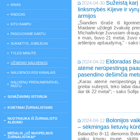
Sužeistą karį 
2024-04-30
KINAS
linksmybės Kijeve ir vyr
RADIJAS
armijos
„Šiandien išrašė iš ligonin
KITU KAMPU
Maidane uždegti žvakutę prie
Michailivkoje žuvusiam draugu
PASIJUOKIME KARTU
ir man, buvo 21 metai; žuvo 
artilerijos apšaudymą," - sako
SUKAKTYS, JUBILIEJAI
TYLOS MINUTĖ
Eldoradas Bu
2024-04-22
UŽSIENIO NAUJIENOS
atėmė nerūpestingą paau
NAUJIENOS RSS KANALAIS
pasendino dešimčia metų
„Karas atėmė nerūpestingą pa
NAUJIENŲ PRENUMERATA EL.
PAŠTU
greitai subręsti, teko labai da
dar tik 22 metai“; - sako Sofij
SUVAŽIAVIMŲ ISTORIJA
KVIETIMAI ŽURNALISTAMS
NUOTRAUKA IŠ ŽURNALISTO
Bolonijos va
2024-04-12
ALBUMO
– sėkmingas lietuvių kūr
MEDALIS „UŽ NUOPELNUS
Balandžio 8–11 dienomis Bolon
ŽURNALISTIKAI“
vaikų knygų mugė, skirta