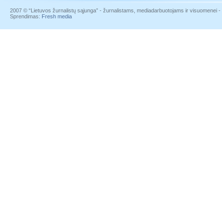
2007 © “Lietuvos žurnalistų sąjunga” - žurnalistams, mediadarbuotojams ir visuomenei - į
Sprendimas:
Fresh media