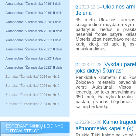
Almanachas "Žurnalistika 2019" I dalis
Ukrainos arm
2023-12-14
Jelena
Almanachas "Žurnalistika 2019" II dalis
45 metų Ukrainos armijo
Almanachas "Žurnalistika 2020" I dalis
susigraudino rodydama vyro M
padarytus žiedus ir prasit
Almanachas "Žurnalistika 2020" II dalis
neseniai fronte patyrė kelias
Moteris užtat neatviravo nei ap
Almanachas "Žurnalistika 2021" I dalis
karių kiekį, nei apie jų psi
nusiskundimus.
Almanachas "Žurnalistika 2021" II dalis
Almanachas "Žurnalistika 2022" I dalis
„Vykdau parei
2023-11-28
Almanachas "Žurnalistika 2022" II dalis
joks didvyriškumas“
Žurnalas "Žurnalistika" 2024 m. Nr. 1
Penkiolika kilometrų nuo Rus
Zoločevo miestelio pavadinim
Žurnalas "Žurnalistika" 2024 m. Nr. 2
versti „Auksiūnai“. Vietos 
legendą, jog toks pavadinimas p
Žurnalas "Žurnalistika" 2024 m. Nr. 3
350 metų čia vyko kazokų mū
pastarųjų vadas bėgdamas u
Žurnalas "Žurnalistika" 2024 m. Nr. 4
šalmą bei kardą.
Kaimo tragedi
2023-11-20
ESPERANTININKŲ LEIDINYS
aštuonmetės kapelis (4)
"LITOVA STELO"
Ruskie Tiški kaime neliko nė