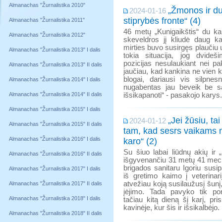
Almanachas "Žurnalistika 2010"
„Žmonos ir du
2024-01-16
stiprybės fronte“ (4)
Almanachas "Žurnalistika 2011"
46 metų „Kunigaikštis“ du kar
Almanachas "Žurnalistika 2012"
skeveldros jį kliudė daug kar
mirties buvo susirgęs plaučiu
Almanachas "Žurnalistika 2013" I dalis
tokia situacija, jog dvideš
pozicijas nesulaukiant nei pa
Almanachas "Žurnalistika 2013" II dalis
jaučiau, kad kankina ne vien k
blogai, dariausi vis silpnes
Almanachas "Žurnalistika 2014" I dalis
nugabentas jau beveik be 
Almanachas "Žurnalistika 2014" II dalis
išsikapanoti“ - pasakojo karys.
Almanachas "Žurnalistika 2015" I dalis
„Jei žūsiu, t
2024-01-12
Almanachas "Žurnalistika 2015" II dalis
tam, kad sesrs vaikams n
Almanachas "Žurnalistika 2016" I dalis
karo“ (2)
Su šiuo labai liūdnų akių ir 
Almanachas "Žurnalistika 2016" II dalis
išgyvenančiu 31 metų 41 mech
brigados sanitaru Igoriu susipa
Almanachas "Žurnalistika 2017" I dalis
iš gretimo kaimo į veterinar
atvežiau koją susilaužusį šunį,
Almanachas "Žurnalistika 2017" II dalis
įėjimo. Tada pavyko tik por
Almanachas "Žurnalistika 2018" I dalis
tačiau kitą dieną šį karį, pri
kavinėje, kur šis ir išsikalbėjo.
Almanachas "Žurnalistika 2018" II dalis