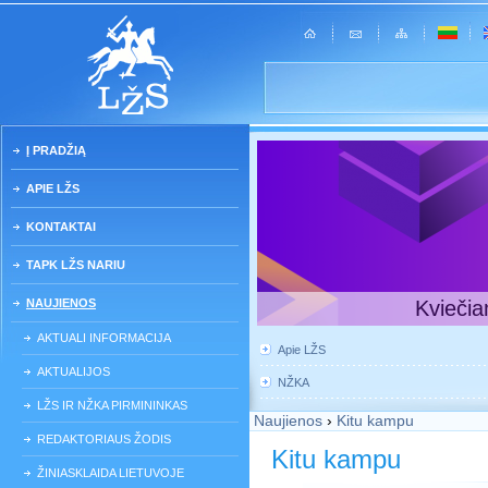
Į PRADŽIĄ
APIE LŽS
KONTAKTAI
TAPK LŽS NARIU
NAUJIENOS
Kviečia
AKTUALI INFORMACIJA
Apie LŽS
AKTUALIJOS
NŽKA
LŽS IR NŽKA PIRMININKAS
Naujienos
›
Kitu kampu
REDAKTORIAUS ŽODIS
Kitu kampu
ŽINIASKLAIDA LIETUVOJE