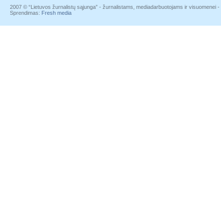
2007 © “Lietuvos žurnalistų sąjunga” - žurnalistams, mediadarbuotojams ir visuomenei - į
Sprendimas:
Fresh media