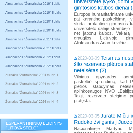
universitete įvyko įdomi 
Almanachas "Žurnalistika 2019" I dalis
gimtosios kalbos dienai (
Almanachas "Žurnalistika 2019" II dalis
Europos humanitariniame unive
pat karantino paskelbimą, į
Almanachas "Žurnalistika 2020" I dalis
skirta tarptautinei gimtosios k
universiteto salėje skambėjo li
Almanachas "Žurnalistika 2020" II dalis
net japonų kalbos. Vakarą
draugijos Lietuvoje pir
Almanachas "Žurnalistika 2021" I dalis
Aliaksandras Adamkovičius.
Almanachas "Žurnalistika 2021" II dalis
Teismas nusp
Almanachas "Žurnalistika 2022" I dalis
2020-03-09
šilo rezervato plėtros s
Almanachas "Žurnalistika 2022" II dalis
neteisėtas (2)
Žurnalas "Žurnalistika" 2024 m. Nr. 1
Vilniaus apygardos admin
paskelbė sprendimą, kad Pu
Žurnalas "Žurnalistika" 2024 m. Nr. 2
plėtros stabdymas neteis
aplinkosaugos NVO „Baltijo
Žurnalas "Žurnalistika" 2024 m. Nr. 3
Taigi, rezervato steigimo p
pratęsta.
Žurnalas "Žurnalistika" 2024 m. Nr. 4
Jūratė Mičiul
2020-03-05
Rudoko žvilgsnis į Juozo
ESPERANTININKŲ LEIDINYS
"LITOVA STELO"
Nacionalinėje Martyno Ma