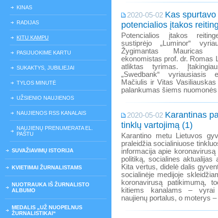
KINAS
Kas spurtavo 
2020-05-02
RADIJAS
potencialios įtakos reitin
Potencialios įtakos reitin
KITU KAMPU
sustiprėjo „Luminor“ vyria
Žygimantas Mauricas i
PASIJUOKIME KARTU
ekonomistas prof. dr. Romas L
atliktas tyrimas. Įtakingia
SUKAKTYS, JUBILIEJAI
„Swedbank“ vyriausiasis e
Mačiulis ir Vitas Vasiliauska
TYLOS MINUTĖ
palankumas šiems nuomonės 
UŽSIENIO NAUJIENOS
NAUJIENOS RSS KANALAIS
Karantinas pa
2020-05-02
tinklų vartojimą (1)
NAUJIENŲ PRENUMERATA EL.
PAŠTU
Karantino metu Lietuvos gyve
praleidžia socialiniuose tinklu
SUVAŽIAVIMŲ ISTORIJA
informacija apie koronavirus
politiką, socialines aktualijas
Kita vertus, didelė dalis gyven
KVIETIMAI ŽURNALISTAMS
socialinėje medijoje skleidži
koronavirusą patikimumą, to
NUOTRAUKA IŠ ŽURNALISTO
kitiems kanalams – vyrai 
ALBUMO
naujienų portalus, o moterys – t
MEDALIS „UŽ NUOPELNUS
ŽURNALISTIKAI“