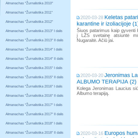
Almanachas "Žurnalistika 2010"
Almanachas "Žurnalistika 2011"
Keletas patar
2020-03-28
Almanachas "Žurnalistika 2012"
karantine ir izoliacijoje (1
Šiuos patarimus kaip gyventi ka
Almanachas "Žurnalistika 2013" I dalis
į LŽS svetainę atsiuntė m
Nugaraitė. Ačiū jai.
Almanachas "Žurnalistika 2013" II dalis
Almanachas "Žurnalistika 2014" I dalis
Almanachas "Žurnalistika 2014" II dalis
Almanachas "Žurnalistika 2015" I dalis
Jeronimas La
2020-03-20
Almanachas "Žurnalistika 2015" II dalis
ALBUMO TERAPIJA (2)
Almanachas "Žurnalistika 2016" I dalis
Kolega Jeronimas Laucius si
Albumo terapiją.
Almanachas "Žurnalistika 2016" II dalis
Almanachas "Žurnalistika 2017" I dalis
Almanachas "Žurnalistika 2017" II dalis
Almanachas "Žurnalistika 2018" I dalis
Europos huma
Almanachas "Žurnalistika 2018" II dalis
2020-03-16