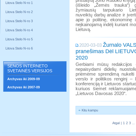
pristatytą Jono Rudoko knygą 
Litova Stelo N-ro 1
(išleido „Žemės trauka“) g
žymiausių tarpukario Liet
Litova Stelo N-ro 2
nuveiktų darbų analize ir įvert
apie jo politinę, ekonominę i
Litova Stelo N-ro 3
neįkainojamą indėlį kuriant m
Lietuvą.
Litova Stelo N-ro 4
Litova Stelo N-ro 5
Žurnalo VALS
2020-03-03
Litova Stelo N-ro 6
pranešimas Dėl LIET
2020
Gerbiami mūsų redakcijos dr
SENOS INTERNETO
nepaisydami didelių nuostoli
SVETAINĖS VERSIJOS
priėmėme sprendimą nukelti s
verslo ir politikos renginį 
Archyvas iki 2009-09
konferenciją ir Lietuvos startu
Archyvas iki 2007-09
kuriuos šiemet reklamuojam
„Lietuvos Davosas 2020“.
Kitu kampu
Atgal
|
1
2
3
...