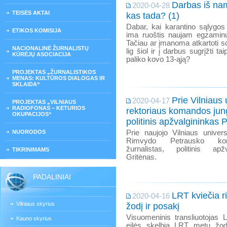
Darbas iš na
2020-04-28
TEISĖS AKTAI
kas tada? (1)
Dabar, kai karantino sąlygos
ETIKOS KOMISIJA
ima ruoštis naujam egzaminui
Tačiau ar įmanoma atkartoti sc
NACIONALINĖ ŽURNALISTŲ
lig šiol ir į darbus sugrįžti t
KŪRĖJŲ ASOCIACIJA
paliko kovo 13-ąją?
PROJEKTAS „ŽURNALISTIKOS
MENAS: KULTŪROS DIALOGAS IR
SKLAIDA“
Prie Vilniaus 
2020-04-17
PROJEKTAS „VILNIAUS
RADIOFONAS – KETURIOS
rektoriaus komandos jung
OKUPACIJOS“
politinis apžvalgininkas 
NUORODOS
Prie naujojo Vilniaus univers
Rimvydo Petrausko kom
žurnalistas, politinis apž
TIKRINIMAMS
Gritėnas.
PADALINIAI
LRT kviečia r
2020-04-16
Vilniaus skyrius
žodį ir posakį
Visuomeninis transliuotojas 
Kauno skyrius
eilės skelbia LRT metų žod