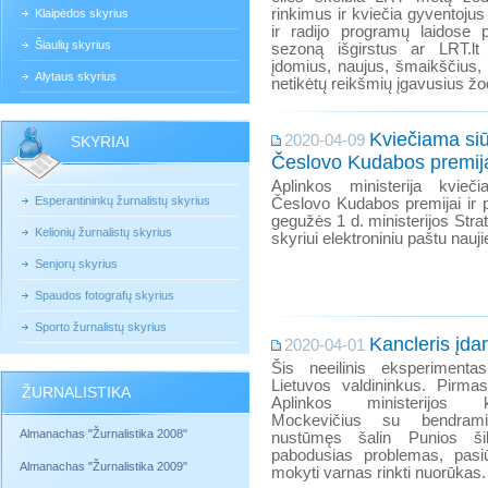
rinkimus ir kviečia gyventojus 
Klaipėdos skyrius
ir radijo programų laidose
Šiaulių skyrius
sezoną išgirstus ar LRT.lt 
įdomius, naujus, šmaikščius, 
Alytaus skyrius
netikėtų reikšmių įgavusius žo
Kviečiama siū
2020-04-09
SKYRIAI
Česlovo Kudabos premij
Aplinkos ministerija kvieči
Esperantininkų žurnalistų skyrius
Česlovo Kudabos premijai ir p
gegužės 1 d. ministerijos Str
Kelionių žurnalistų skyrius
skyriui elektroniniu paštu nau
Senjorų skyrius
Spaudos fotografų skyrius
Sporto žurnalistų skyrius
Kancleris įda
2020-04-01
Šis neeilinis eksperimenta
Lietuvos valdininkus. Pirmas
ŽURNALISTIKA
Aplinkos ministerijos 
Mockevičius su bendramin
Almanachas "Žurnalistika 2008"
nustūmęs šalin Punios šil
pabodusias problemas, pasiūl
Almanachas "Žurnalistika 2009"
mokyti varnas rinkti nuorūkas.