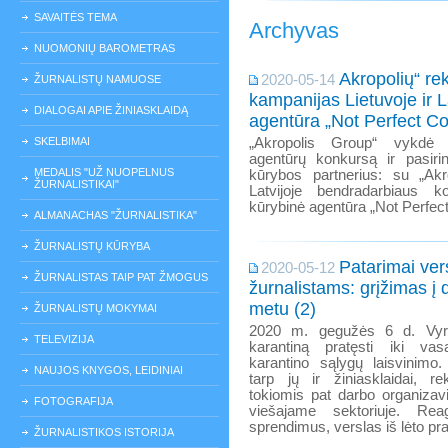
SAVAITĖS TEMA
Archyvas
NUOMONIŲ BAROMETRAS
Akropolių“ re
2020-05-14
ŽURNALISTŲ NAMUOSE
kampanijas Lietuvoje ir L
DIALOGAI APIE ŽINIASKLAIDĄ
agentūra „Not Perfect C
SKELBIMAI
„Akropolis Group“ vykdė ta
agentūrų konkursą ir pasir
MEDALIS "UŽ NUOPELNUS
kūrybos partnerius: su „Akro
ŽURNALISTIKAI"
Latvijoje bendradarbiaus k
kūrybinė agentūra „Not Perfec
ALMANACHAS "ŽURNALISTIKA"
ŽURNALISTŲ KŪRYBA
Patarimai vers
2020-05-12
ŽURNALISTAS TAIP PAT ŽMOGUS
žurnalistams: grįžimas į 
metu (2)
ŽURNALISTŲ MOKYMAI
2020 m. gegužės 6 d. Vyri
TELEVIZIJA
karantiną pratęsti iki va
karantino sąlygų laisvinimo.
NAUJOS KNYGOS, LEIDINIAI
tarp jų ir žiniasklaidai, r
tokiomis pat darbo organizav
FOTOGRAFIJA
viešajame sektoriuje. Re
sprendimus, verslas iš lėto prad
ŽURNALISTIKOS ISTORIJA