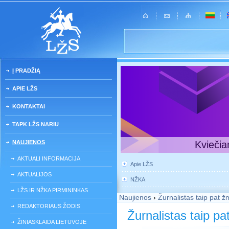
Į PRADŽIĄ
APIE LŽS
KONTAKTAI
TAPK LŽS NARIU
NAUJIENOS
Kviečia
AKTUALI INFORMACIJA
Apie LŽS
AKTUALIJOS
NŽKA
LŽS IR NŽKA PIRMININKAS
Naujienos
›
Žurnalistas taip pat 
REDAKTORIAUS ŽODIS
Žurnalistas taip p
ŽINIASKLAIDA LIETUVOJE