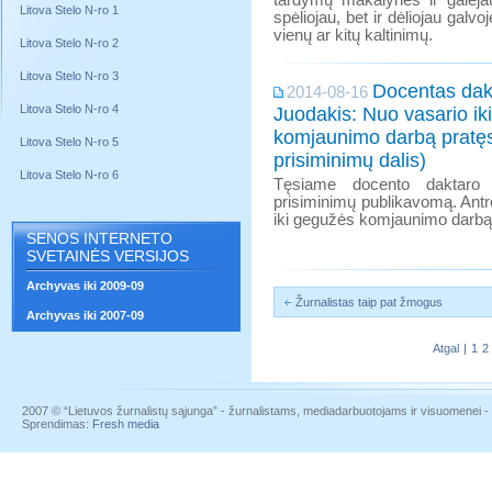
tardymų makalynės ir galėjau
Litova Stelo N-ro 1
spėliojau, bet ir dėliojau galvo
vienų ar kitų kaltinimų.
Litova Stelo N-ro 2
Litova Stelo N-ro 3
Docentas dakt
2014-08-16
Litova Stelo N-ro 4
Juodakis: Nuo vasario ik
komjaunimo darbą pratęs
Litova Stelo N-ro 5
prisiminimų dalis)
Litova Stelo N-ro 6
Tęsiame docento daktaro V
prisiminimų publikavomą. Antro
iki gegužės komjaunimo darb
SENOS INTERNETO
SVETAINĖS VERSIJOS
Archyvas iki 2009-09
Žurnalistas taip pat žmogus
Archyvas iki 2007-09
Atgal
|
1
2
2007 © “Lietuvos žurnalistų sąjunga” - žurnalistams, mediadarbuotojams ir visuomenei - į
Sprendimas:
Fresh media