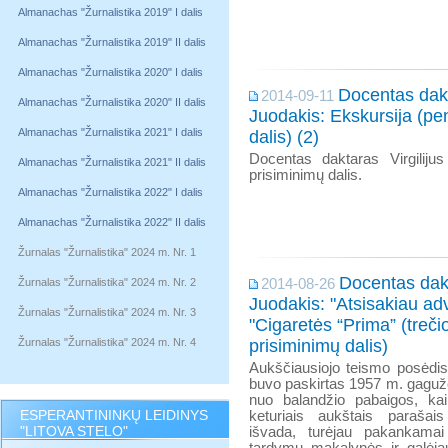
Almanachas "Žurnalistika 2019" I dalis
Almanachas "Žurnalistika 2019" II dalis
Almanachas "Žurnalistika 2020" I dalis
Docentas dakt
2014-09-11
Almanachas "Žurnalistika 2020" II dalis
Juodakis: Ekskursija (pen
Almanachas "Žurnalistika 2021" I dalis
dalis) (2)
Docentas daktaras Virgilijus
Almanachas "Žurnalistika 2021" II dalis
prisiminimų dalis.
Almanachas "Žurnalistika 2022" I dalis
Almanachas "Žurnalistika 2022" II dalis
Žurnalas "Žurnalistika" 2024 m. Nr. 1
Docentas dakt
Žurnalas "Žurnalistika" 2024 m. Nr. 2
2014-08-26
Juodakis: "Atsisakiau adv
Žurnalas "Žurnalistika" 2024 m. Nr. 3
"Cigaretės “Prima” (trečioji
Žurnalas "Žurnalistika" 2024 m. Nr. 4
prisiminimų dalis)
Aukščiausiojo teismo posėdis
buvo paskirtas 1957 m. gagužė
nuo balandžio pabaigos, ka
ESPERANTININKŲ LEIDINYS
keturiais aukštais parašais
"LITOVA STELO"
išvada, turėjau pakankamai