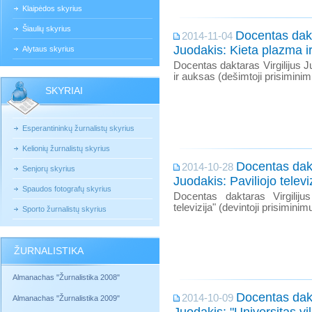
Klaipėdos skyrius
Šiaulių skyrius
Docentas dakt
2014-11-04
Juodakis: Kieta plazma i
Alytaus skyrius
Docentas daktaras Virgilijus 
ir auksas (dešimtoji prisiminim
SKYRIAI
Esperantininkų žurnalistų skyrius
Kelionių žurnalistų skyrius
Docentas dakt
2014-10-28
Senjorų skyrius
Juodakis: Paviliojo televi
Spaudos fotografų skyrius
Docentas daktaras Virgilijus
televizija" (devintoji prisiminim
Sporto žurnalistų skyrius
ŽURNALISTIKA
Almanachas "Žurnalistika 2008"
Docentas dakt
2014-10-09
Almanachas "Žurnalistika 2009"