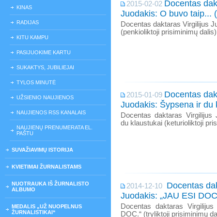
Docentas dakt
2015-02-02
KINAS
Juodakis: O buvo taip... 
RADIJAS
Docentas daktaras Virgilijus Ju
(penkioliktoji prisiminimų dalis)
KITU KAMPU
PASIJUOKIME KARTU
SUKAKTYS, JUBILIEJAI
TYLOS MINUTĖ
Docentas dakt
2015-01-09
UŽSIENIO NAUJIENOS
Juodakis: Šypsena ir du 
NAUJIENOS RSS KANALAIS
Docentas daktaras Virgilijus
du klaustukai (keturioliktoji pri
NAUJIENŲ PRENUMERATA EL.
PAŠTU
SUVAŽIAVIMŲ ISTORIJA
KVIETIMAI ŽURNALISTAMS
NUOTRAUKA IŠ ŽURNALISTO
Docentas dakt
2014-12-10
ALBUMO
Juodakis: „JAU ESI DOC.
Docentas daktaras Virgiliju
MEDALIS „UŽ NUOPELNUS
ŽURNALISTIKAI“
DOC.“ (tryliktoji prisiminimų da