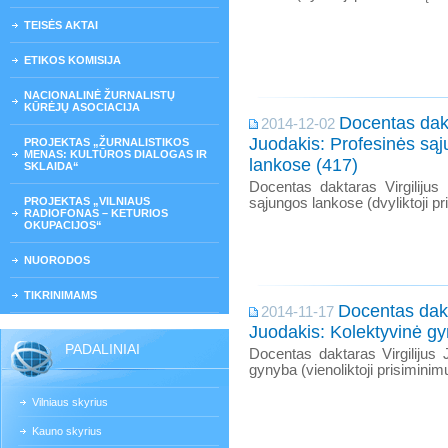
TEISĖS AKTAI
ETIKOS KOMISIJA
NACIONALINĖ ŽURNALISTŲ
KŪRĖJŲ ASOCIACIJA
Docentas dakt
2014-12-02
Juodakis: Profesinės są
PROJEKTAS „ŽURNALISTIKOS
MENAS: KULTŪROS DIALOGAS IR
lankose (417)
SKLAIDA“
Docentas daktaras Virgilijus
PROJEKTAS „VILNIAUS
sąjungos lankose (dvyliktoji pr
RADIOFONAS – KETURIOS
OKUPACIJOS“
NUORODOS
TIKRINIMAMS
Docentas dakt
2014-11-17
Juodakis: Kolektyvinė g
PADALINIAI
Docentas daktaras Virgilijus 
gynyba (vienoliktoji prisiminimų
Vilniaus skyrius
Kauno skyrius