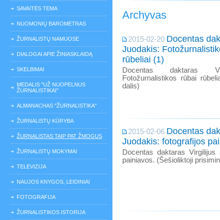
SAVAITĖS TEMA
Archyvas
NUOMONIŲ BAROMETRAS
Docentas dakt
2015-02-20
ŽURNALISTŲ NAMUOSE
Juodakis: Fotožurnalistik
DIALOGAI APIE ŽINIASKLAIDĄ
rūbeliai (1)
SKELBIMAI
Docentas daktaras Virg
Fotožurnalistikos rūbai rūbelia
MEDALIS "UŽ NUOPELNUS
dalis)
ŽURNALISTIKAI"
ALMANACHAS "ŽURNALISTIKA"
ŽURNALISTŲ KŪRYBA
Docentas dakt
2015-02-06
ŽURNALISTAS TAIP PAT ŽMOGUS
Juodakis: fotografijos pa
ŽURNALISTŲ MOKYMAI
Docentas daktaras Virgilijus 
painiavos. (Šešioliktoji prisimi
TELEVIZIJA
NAUJOS KNYGOS, LEIDINIAI
FOTOGRAFIJA
ŽURNALISTIKOS ISTORIJA