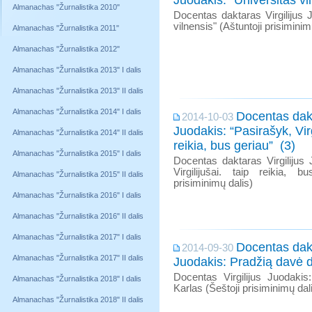
Juodakis: "Universitas vi
Almanachas "Žurnalistika 2010"
Docentas daktaras Virgilijus 
vilnensis" (Aštuntoji prisiminim
Almanachas "Žurnalistika 2011"
Almanachas "Žurnalistika 2012"
Almanachas "Žurnalistika 2013" I dalis
Almanachas "Žurnalistika 2013" II dalis
Almanachas "Žurnalistika 2014" I dalis
Docentas dakt
2014-10-03
Juodakis: “Pasirašyk, Virg
Almanachas "Žurnalistika 2014" II dalis
reikia, bus geriau” (3)
Almanachas "Žurnalistika 2015" I dalis
Docentas daktaras Virgilijus 
Virgilijušai. taip reikia, bu
Almanachas "Žurnalistika 2015" II dalis
prisiminimų dalis)
Almanachas "Žurnalistika 2016" I dalis
Almanachas "Žurnalistika 2016" II dalis
Almanachas "Žurnalistika 2017" I dalis
Docentas dakt
2014-09-30
Almanachas "Žurnalistika 2017" II dalis
Juodakis: Pradžią davė d
Docentas Virgilijus Juodaki
Almanachas "Žurnalistika 2018" I dalis
Karlas (Šeštoji prisiminimų dal
Almanachas "Žurnalistika 2018" II dalis