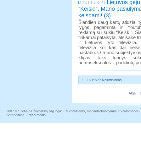
Lietuvos gėjų
2014-08-21
“Keisk!”. Mano pasiūlyma
keisdami! (3)
Šiandien daug kartų atidžiai t
lygos pagamintą ir Youtub
reklamą su šūkiu “Keisk!”. Šią
tinkamai pataisyta, atsisakė tra
ir Lietuvos ryto televizi
televizija kol kas dar nei
pastabų. O mano subjektyvios p
klipas, toks turinys suk
homoseksualus ir padidintų pr
LŽS ir NŽKA pirmininkas
Atgal
|
2007 © “Lietuvos žurnalistų sąjunga” - žurnalistams, mediadarbuotojams ir visuomenei - į
Sprendimas:
Fresh media