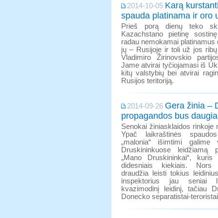
Karą kurstant
2014-10-05
spauda platinama ir oro 
Prieš porą dienų teko sk
Kazachstano pietinę sostin
radau nemokamai platinamus d
jų – Rusijoje ir toli už jos rib
Vladimiro Žirinovskio partij
Jame atvirai tyčiojamasi iš Ukra
kitų valstybių bei atvirai ragi
Rusijos teritoriją.
Gera žinia – 
2014-09-26
propagandos bus daugia
Senokai žiniasklaidos rinkoje
Ypač laikraštinės spaudos
„malonia“ išimtimi galime 
Druskininkuose leidžiamą pr
„Mano Druskininkai“, kuris
didesniais kiekiais. Nors 
draudžia leisti tokius leidiniu
inspektorius jau seniai l
kvazimodinį leidinį, tačiau
Donecko separatistai-teroristai