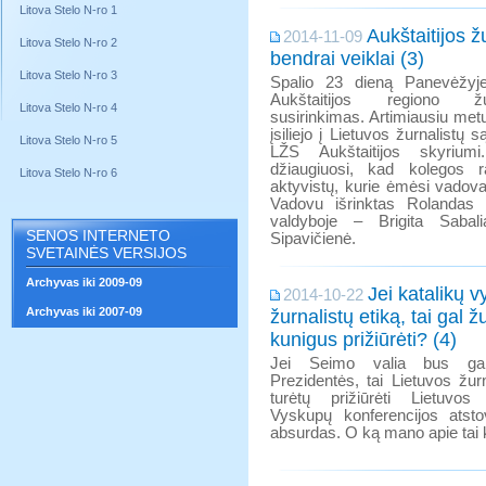
Litova Stelo N-ro 1
Aukštaitijos ž
2014-11-09
Litova Stelo N-ro 2
bendrai veiklai (3)
Litova Stelo N-ro 3
Spalio 23 dieną Panevėžyje
Aukštaitijos regiono žu
Litova Stelo N-ro 4
susirinkimas. Artimiausiu met
įsiliejo į Lietuvos žurnalistų 
Litova Stelo N-ro 5
LŽS Aukštaitijos skyriumi
džiaugiuosi, kad kolegos r
Litova Stelo N-ro 6
aktyvistų, kurie ėmėsi vadovau
Vadovu išrinktas Rolandas M
valdyboje – Brigita Sabalia
SENOS INTERNETO
Sipavičienė.
SVETAINĖS VERSIJOS
Archyvas iki 2009-09
Jei katalikų v
2014-10-22
Archyvas iki 2007-09
žurnalistų etiką, tai gal ž
kunigus prižiūrėti? (4)
Jei Seimo valia bus galut
Prezidentės, tai Lietuvos žurna
turėtų prižiūrėti Lietuvos
Vyskupų konferencijos atst
absurdas. O ką mano apie tai k