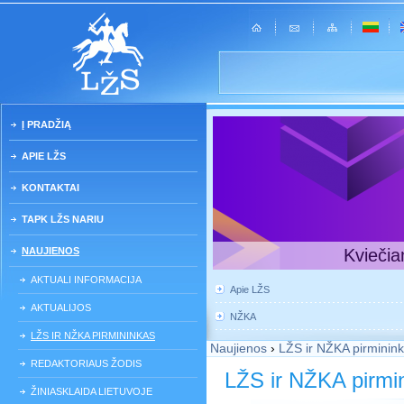
Į PRADŽIĄ
APIE LŽS
KONTAKTAI
TAPK LŽS NARIU
NAUJIENOS
Kviečia
AKTUALI INFORMACIJA
Apie LŽS
AKTUALIJOS
NŽKA
LŽS IR NŽKA PIRMININKAS
Naujienos
›
LŽS ir NŽKA pirminin
REDAKTORIAUS ŽODIS
LŽS ir NŽKA pirmi
ŽINIASKLAIDA LIETUVOJE