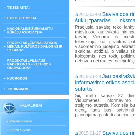
TEISĖS AKTAI
Savivaldos rin
2015-02-09
ETIKOS KOMISIJA
šūkių “paradas”. Linksma
Praėjusią savaitę teko lanky
NACIONALINĖ ŽURNALISTŲ
miestuose kur vyksta įnirting
KŪRĖJŲ ASOCIACIJA
tarybų. Viename iš miestų 
televizijoje, kur į rankas pa
PROJEKTAS „ŽURNALISTIKOS
visuomeninio judėjimo laikrašti
MENAS: KULTŪROS DIALOGAS IR
SKLAIDA“
skaičiau atidžiai, o vėliau 
kolegomis, nes tokių politini
nebuvau nei matęs, nei girdėję
PROJEKTAS „VILNIAUS
RADIOFONAS – KETURIOS
OKUPACIJOS“
Jau pasirašy
2015-01-29
NUORODOS
informavimo etikos asoci
sutartis
TIKRINIMAMS
Šių metų sausio 27 dien
Visuomenės informavimo 
PADALINIAI
steigimo sutartis. Komisija b
dieną, tada bus patvirtinti 
planuojama paskirti asociacij
Vilniaus skyrius
Kauno skyrius
Savivaldos ri
2015-01-27