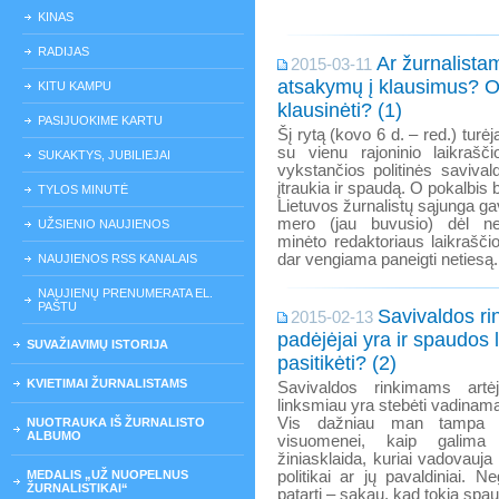
KINAS
RADIJAS
Ar žurnalistam
2015-03-11
atsakymų į klausimus? O
KITU KAMPU
klausinėti? (1)
PASIJUOKIME KARTU
Šį rytą (kovo 6 d. – red.) turė
su vienu rajoninio laikrašči
SUKAKTYS, JUBILIEJAI
vykstančios politinės saviva
įtraukia ir spaudą. O pokalbis 
TYLOS MINUTĖ
Lietuvos žurnalistų sąjunga ga
mero (jau buvusio) dėl nee
UŽSIENIO NAUJIENOS
minėto redaktoriaus laikrašči
dar vengiama paneigti netiesą.
NAUJIENOS RSS KANALAIS
NAUJIENŲ PRENUMERATA EL.
PAŠTU
Savivaldos rin
2015-02-13
padėjėjai yra ir spaudos l
SUVAŽIAVIMŲ ISTORIJA
pasitikėti? (2)
KVIETIMAI ŽURNALISTAMS
Savivaldos rinkimams artėj
linksmiau yra stebėti vadinam
Vis dažniau man tampa su
NUOTRAUKA IŠ ŽURNALISTO
ALBUMO
visuomenei, kaip galima t
žiniasklaida, kuriai vadovauja 
MEDALIS „UŽ NUOPELNUS
politikai ar jų pavaldiniai. Ne
ŽURNALISTIKAI“
patarti – sakau, kad tokia spaud