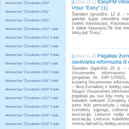
EasyFM Vilniuj
2014-12-12
Almanachas "Žurnalistika 2010"
Visur "Easy" (1)
Almanachas "Žurnalistika 2011"
Šiandien (gruodžio 12 d. - re
gatvėje lygiai vidurdienį st
Almanachas "Žurnalistika 2012"
stoties transliacijos. Klausiau
Ir dabar klausausi.Tik štai i
Almanachas "Žurnalistika 2013" I dalis
tokių pat "Easy".
Almanachas "Žurnalistika 2013" II dalis
Almanachas "Žurnalistika 2014" I dalis
Almanachas "Žurnalistika 2014" II dalis
Pagaliau žurna
2014-11-25
savitvarka reformuota iš
Almanachas "Žurnalistika 2015" I dalis
Šiandien (lapkričio 25 d. –
Almanachas "Žurnalistika 2015" II dalis
Visuomenės informavimo 
(projektas Nr. XIIP-1243(5), 
Almanachas "Žurnalistika 2016" I dalis
kuriamą Visuomenės informavi
– tikrą žurnalistų ir leidėjų sa
Almanachas "Žurnalistika 2016" II dalis
Naujos Visuomenės informavi
įsigalioja jau nuo kitų metų 
Almanachas "Žurnalistika 2017" I dalis
šiandien veikianti Žurnalistų i
turės būti pertvarkyta į nauj
Almanachas "Žurnalistika 2017" II dalis
žurnalistų sąjunga, Lietuvos
asociacija, Lietuvos radijo ir
Almanachas "Žurnalistika 2018" I dalis
asociacija, Lietuvos kabelinės
miestų laikraščių leidėjų asocia
Almanachas "Žurnalistika 2018" II dalis