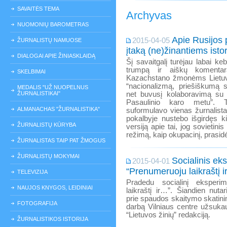
SAVAITĖS TEMA
Archyvas
NUOMONIŲ BAROMETRAS
Apie Rusijos 
2015-04-05
ŽURNALISTŲ NAMUOSE
įtaką (ne)žinantiems istor
DIALOGAI APIE ŽINIASKLAIDĄ
Šį savaitgalį turėjau labai keb
trumpą ir aiškų komentarą
SKELBIMAI
Kazachstano žmonėms Lietuvos
“nacionalizmą, priešiškumą s
MEDALIS "UŽ NUOPELNUS
ŽURNALISTIKAI"
net buvusį kolaboravimą su
Pasaulinio karo metu”. 
ALMANACHAS "ŽURNALISTIKA"
suformulavo vienas žurnalist
pokalbyje nustebo išgirdęs kit
ŽURNALISTŲ KŪRYBA
versiją apie tai, jog sovietin
režimą, kaip okupacinį, prasid
ŽURNALISTAS TAIP PAT ŽMOGUS
ŽURNALISTŲ MOKYMAI
Socialinis ek
2015-04-01
“Prenumeruoju laikraštį 
TELEVIZIJA
Pradedu socialinį eksperi
NAUJOS KNYGOS, LEIDINIAI
laikraštį ir…”. Šiandien nutari
prie spaudos skaitymo skatini
FOTOGRAFIJA
darbą Vilniaus centre užsukau
“Lietuvos žinių” redakciją.
ŽURNALISTIKOS ISTORIJA