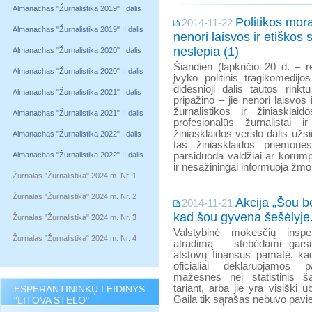
Almanachas "Žurnalistika 2019" I dalis
Politikos moral
2014-11-22
Almanachas "Žurnalistika 2019" II dalis
nenori laisvos ir etiškos 
neslepia (1)
Almanachas "Žurnalistika 2020" I dalis
Šiandien (lapkričio 20 d. – 
Almanachas "Žurnalistika 2020" II dalis
įvyko politinis tragikomedijo
didesnioji dalis tautos rink
Almanachas "Žurnalistika 2021" I dalis
pripažino – jie nenori laisvos 
žurnalistikos ir žiniasklai
Almanachas "Žurnalistika 2021" II dalis
profesionalūs žurnalistai ir
žiniasklaidos verslo dalis užsi
Almanachas "Žurnalistika 2022" I dalis
tas žiniasklaidos priemones
Almanachas "Žurnalistika 2022" II dalis
parsiduoda valdžiai ar korum
ir nesąžiningai informuoja žm
Žurnalas "Žurnalistika" 2024 m. Nr. 1
Žurnalas "Žurnalistika" 2024 m. Nr. 2
Akcija „Šou b
2014-11-21
kad šou gyvena šešėlyje.
Žurnalas "Žurnalistika" 2024 m. Nr. 3
Valstybinė mokesčių inspe
Žurnalas "Žurnalistika" 2024 m. Nr. 4
atradimą – stebėdami gars
atstovų finansus pamatė, kad
oficialiai deklaruojamos
mažesnės nei statistinis šal
tariant, arba jie yra visiški 
ESPERANTININKŲ LEIDINYS
Gaila tik sąrašas nebuvo pavie
"LITOVA STELO"