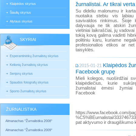
žurnalistai. Ar tikrai verta
Klaipėdos skyrius
Su dideliu malonumu ir karta
Šiaulių skyrius
nuotaika stebiu vis labiau 
savivaldos rinkimus. Šioje k
Alytaus skyrius
dalyvauja ne tik atskiri žurn
vietiniai laikraščiai, jų vadovai
tokią kovą galima vadinti hibri
SKYRIAI
politiniu karu, kuriame negal
profesionalios etikos ar net
taisyklės.
Esperantininkų žurnalistų skyrius
Klaipėdos žurn
Kelionių žurnalistų skyrius
2015-01-21
Facebook grupę
Senjorų skyrius
Mieli kolegos, nuoširdžiai s
Spaudos fotografų skyrius
klaipėdiečius, kurie sukū
žurnalistai ėmėsi žymiai 
Sporto žurnalistų skyrius
Facebook 
ŽURNALISTIKA
https://www.facebook.com/p
%C5%BEurnalistai/33374673347
Almanachas "Žurnalistika 2008"
pat aktyvumo ir draugiškumo ka
Almanachas "Žurnalistika 2009"