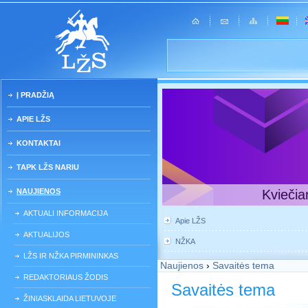
Į PRADŽIĄ
APIE LŽS
KONTAKTAI
TAPK LŽS NARIU
NAUJIENOS
Kviečia
AKTUALI INFORMACIJA
Apie LŽS
AKTUALIJOS
NŽKA
LŽS IR NŽKA PIRMININKAS
Naujienos
›
Savaitės tema
REDAKTORIAUS ŽODIS
Savaitės tema
ŽINIASKLAIDA LIETUVOJE