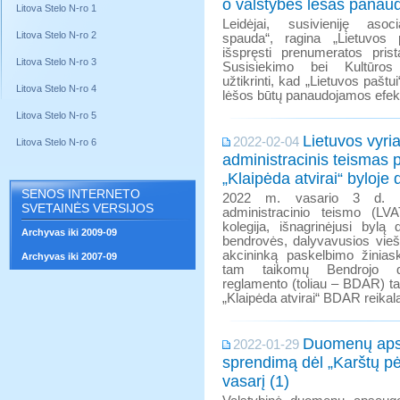
o valstybės lėšas panaudo
Litova Stelo N-ro 1
Leidėjai, susivieniję asoci
Litova Stelo N-ro 2
spauda“, ragina „Lietuvos 
išspręsti prenumeratos pri
Litova Stelo N-ro 3
Susisiekimo bei Kultūros 
užtikrinti, kad „Lietuvos paštu
Litova Stelo N-ro 4
lėšos būtų panaudojamos efekt
Litova Stelo N-ro 5
Lietuvos vyri
2022-02-04
Litova Stelo N-ro 6
administracinis teismas
„Klaipėda atvirai“ byloj
SENOS INTERNETO
2022 m. vasario 3 d. Li
SVETAINĖS VERSIJOS
administracinio teismo (LVAT
kolegija, išnagrinėjusi bylą 
Archyvas iki 2009-09
bendrovės, dalyvavusios vieš
akcininką paskelbimo žiniask
Archyvas iki 2007-09
tam taikomų Bendrojo 
reglamento (toliau – BDAR) ta
„Klaipėda atvirai“ BDAR reika
Duomenų apsa
2022-01-29
sprendimą dėl „Karštų pė
vasarį (1)