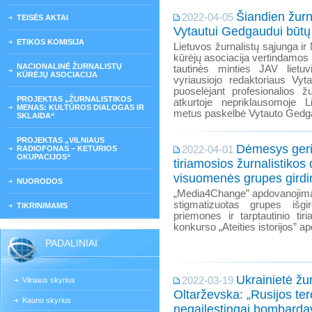
Šiandien žurn
2022-04-05
TEISĖS AKTAI
Vytautui Gedgaudui būt
ETIKOS KOMISIJA
Lietuvos žurnalistų sąjunga ir 
kūrėjų asociacija vertindamos ž
NACIONALINĖ ŽURNALISTŲ
tautinės minties JAV lietuvi
KŪRĖJŲ ASOCIACIJA
vyriausiojo redaktoriaus Vyt
puoselėjant profesionalios žu
PROJEKTAS „ŽURNALISTIKOS
atkurtoje nepriklausomoje L
MENAS: KULTŪROS DIALOGAS IR
metus paskelbė Vytauto Gedg
SKLAIDA“
PROJEKTAS „VILNIAUS
Dėmesys ger
RADIOFONAS – KETURIOS
2022-04-01
OKUPACIJOS“
tiriamosios žurnalistikos
visuomenės grupes girdinč
NUORODOS
„Media4Change” apdovanojimai
stigmatizuotas grupes išgir
TIKRINIMAMS
priemones ir tarptautinio tir
konkurso „Ateities istorijos” a
PADALINIAI
Ukrainietė žu
2022-03-19
Vilniaus skyrius
Oltarževska: „Rusijos tero
Kauno skyrius
negailestingai bombard