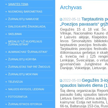
SAVAITĖS TEMA
Archyvas
NUOMONIŲ BAROMETRAS
Tarptautinis p
2022-05-11
ŽURNALISTŲ NAMUOSE
„Poezijos pavasaris“ grįž
DIALOGAI APIE ŽINIASKLAIDĄ
Gegužės 15 d. 18 val. Šv. 
Vilniuje, Nacionalinio Kauno 
SKELBIMAI
ir Laisvės alėjoje, Klaipėdos
Ievos Simonaitytės bibliotek
MEDALIS "UŽ NUOPELNUS
ŽURNALISTIKAI"
tarptautinis poezijos festivali
Tarptautinis poezijos festivali
ALMANACHAS "ŽURNALISTIKA"
ištikimiausius gerbėjus ir ska
d. kviečia net į 125 rengini
ŽURNALISTŲ KŪRYBA
Lenkijoje, Šveicarijoje, o virtu
gyvenančiais Jungtinėse Am
ŽURNALISTAS TAIP PAT ŽMOGUS
Danijoje, Vokietijoje, Lietuvoje.
ŽURNALISTŲ MOKYMAI
Gegužės 3-ioj
2022-05-03
TELEVIZIJA
spaudos laisvės diena (1
NAUJOS KNYGOS, LEIDINIAI
Šią dieną organizacija Report
pasaulio šalių spaudos laisv
FOTOGRAFIJA
Lietuva šiemet užima aukštą 
kaimynai: Estija net ketvirta, L
ŽURNALISTIKOS ISTORIJA
66-ta, Baltarusija 153-čia, Rusi