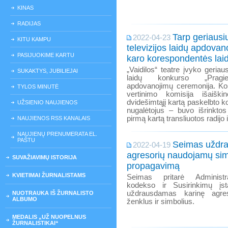
KINAS
RADIJAS
Tarp geriausių
2022-04-23
KITU KAMPU
televizijos laidų apdovan
PASIJUOKIME KARTU
karo korespondentės laid
„Vaidilos“ teatre įvyko geriausi
SUKAKTYS, JUBILIEJAI
laidų konkurso „Pragied
apdovanojimų ceremonija. Kon
TYLOS MINUTĖ
vertinimo komisija išaiški
dvidešimtąjį kartą paskelbto 
UŽSIENIO NAUJIENOS
nugalėtojus – buvo išrinkto
pirmą kartą transliuotos radijo i
NAUJIENOS RSS KANALAIS
NAUJIENŲ PRENUMERATA EL.
PAŠTU
Seimas uždra
2022-04-19
agresorių naudojamų sim
SUVAŽIAVIMŲ ISTORIJA
propagavimą
KVIETIMAI ŽURNALISTAMS
Seimas pritarė Administr
kodekso ir Susirinkimų įs
uždrausdamas karinę agres
NUOTRAUKA IŠ ŽURNALISTO
ALBUMO
ženklus ir simbolius.
MEDALIS „UŽ NUOPELNUS
ŽURNALISTIKAI“