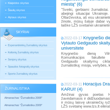
Klaipėdos skyrius
miestą“ (6)
"Sveiki, gerbiami žurnalistai
Šiaulių skyrius
abejingi situacijai Ukraino
Oltarževska, aš esu ukrainiet
Alytaus skyrius
žinote, mūsų šalyje dabar vy
laiške LŽS svetainei ukrainietė
SKYRIAI
Knygnešio di
2022-03-17
Vytauto Gedgaudo skaity
Esperantininkų žurnalistų skyrius
universitete
Kelionių žurnalistų skyrius
Knygnešio dieną Vilni
Komunikacijos fakultete
Senjorų skyrius
Gedgaudo skaitymų cikla
žurnalistiką: misija, vertybės, 
Spaudos fotografų skyrius
Sporto žurnalistų skyrius
Horacijus Dr
2022-03-11
ŽURNALISTIKA
KARUI! (4)
Amžinai gyvas poetas Ho
Almanachas "Žurnalistika 2008"
žavėdamasis ir didžiuodamasi
ir mūsų laisvę ukrainiečių ryžt
Almanachas "Žurnalistika 2009"
LŽS svetainę www.lzs.lt eilėraš