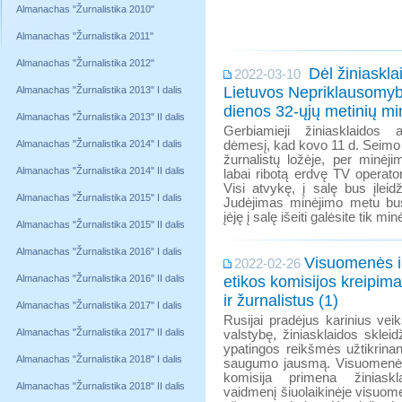
Almanachas "Žurnalistika 2010"
Almanachas "Žurnalistika 2011"
Almanachas "Žurnalistika 2012"
Dėl žiniaskla
2022-03-10
Lietuvos Nepriklausomyb
Almanachas "Žurnalistika 2013" I dalis
dienos 32-ųjų metinių m
Almanachas "Žurnalistika 2013" II dalis
Gerbiamieji žiniasklaidos a
Almanachas "Žurnalistika 2014" I dalis
dėmesį, kad kovo 11 d. Seimo 
žurnalistų ložėje, per minėji
Almanachas "Žurnalistika 2014" II dalis
labai ribotą erdvę TV operatori
Visi atvykę, į salę bus įleidž
Almanachas "Žurnalistika 2015" I dalis
Judėjimas minėjimo metu bu
įėję į salę išeiti galėsite tik mi
Almanachas "Žurnalistika 2015" II dalis
Almanachas "Žurnalistika 2016" I dalis
Visuomenės 
2022-02-26
Almanachas "Žurnalistika 2016" II dalis
etikos komisijos kreipimas
ir žurnalistus (1)
Almanachas "Žurnalistika 2017" I dalis
Rusijai pradėjus karinius ve
Almanachas "Žurnalistika 2017" II dalis
valstybę, žiniasklaidos skleid
ypatingos reikšmės užtikrinan
Almanachas "Žurnalistika 2018" I dalis
saugumo jausmą. Visuomenės
komisija primena žiniaskl
Almanachas "Žurnalistika 2018" II dalis
vaidmenį šiuolaikinėje visuo