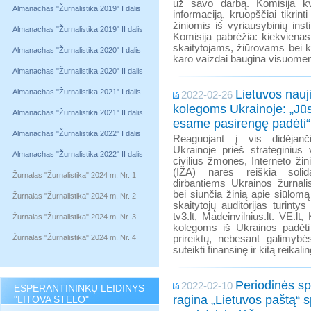
už savo darbą. Komisija kvi
Almanachas "Žurnalistika 2019" I dalis
informaciją, kruopščiai tikrin
žiniomis iš vyriausybinių ins
Almanachas "Žurnalistika 2019" II dalis
Komisija pabrėžia: kiekvienas
skaitytojams, žiūrovams bei 
Almanachas "Žurnalistika 2020" I dalis
karo vaizdai baugina visuomenę
Almanachas "Žurnalistika 2020" II dalis
Almanachas "Žurnalistika 2021" I dalis
Lietuvos nauj
2022-02-26
kolegoms Ukrainoje: „Jūs
Almanachas "Žurnalistika 2021" II dalis
esame pasirengę padėti“
Almanachas "Žurnalistika 2022" I dalis
Reaguojant į vis didėjanč
Ukrainoje prieš strateginius 
Almanachas "Žurnalistika 2022" II dalis
civilius žmones, Interneto žin
(IŽA) narės reiškia soli
Žurnalas "Žurnalistika" 2024 m. Nr. 1
dirbantiems Ukrainos žurnali
bei siunčia žinią apie siūlom
Žurnalas "Žurnalistika" 2024 m. Nr. 2
skaitytojų auditorijas turintys 
tv3.lt, Madeinvilnius.lt. VE.lt
Žurnalas "Žurnalistika" 2024 m. Nr. 3
kolegoms iš Ukrainos padėti įk
Žurnalas "Žurnalistika" 2024 m. Nr. 4
prireiktų, nebesant galimybės
suteikti finansinę ir kitą reikal
Periodinės sp
2022-02-10
ESPERANTININKŲ LEIDINYS
ragina „Lietuvos paštą“ 
"LITOVA STELO"