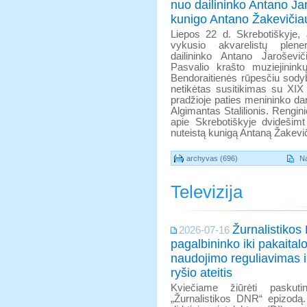
nuo dailininko Antano Jar
kunigo Antano Žakevičia
Liepos 22 d. Skrebotiškyje, 
vykusio akvarelistų ple
dailininko Antano Jaroševi
Pasvalio krašto muziejinink
Bendoraitienės rūpesčiu sody
netikėtas susitikimas su XIX
pradžioje paties menininko dar
Algimantas Stalilionis. Rengin
apie Skrebotiškyje dvidešim
nuteistą kunigą Antaną Žakevi
archyvas (696)
Na
Televizija
Žurnalistikos
2026-07-16
pagalbininko iki pakaital
naudojimo reguliavimas 
ryšio ateitis
Kviečiame žiūrėti paskutinį
„Žurnalistikos DNR“ epizodą.