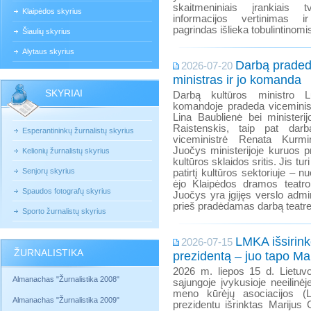
skaitmeniniais įrankiais tv
Klaipėdos skyrius
informacijos vertinimas ir
pagrindas išlieka tobulintinomis
Šiaulių skyrius
Alytaus skyrius
Darbą praded
2026-07-20
ministras ir jo komanda
SKYRIAI
Darbą kultūros ministro Lu
komandoje pradeda viceminis
Lina Baublienė bei ministeri
Raistenskis, taip pat darbą
Esperantininkų žurnalistų skyrius
viceministrė Renata Kurmi
Juočys ministerijoje kuruos p
Kelionių žurnalistų skyrius
kultūros sklaidos sritis. Jis t
Senjorų skyrius
patirtį kultūros sektoriuje – 
ėjo Klaipėdos dramos teatro
Spaudos fotografų skyrius
Juočys yra įgijęs verslo admi
prieš pradėdamas darbą teatr
Sporto žurnalistų skyrius
LMKA išsirink
2026-07-15
ŽURNALISTIKA
prezidentą – juo tapo Mar
2026 m. liepos 15 d. Lietuvo
Almanachas "Žurnalistika 2008"
sąjungoje įvykusioje neeilinėj
meno kūrėjų asociacijos (L
Almanachas "Žurnalistika 2009"
prezidentu išrinktas Marijus 