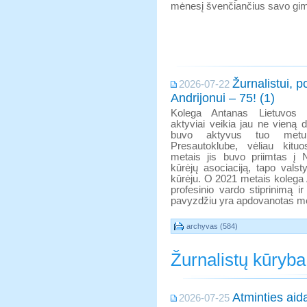
mėnesį švenčiančius savo gim
Žurnalistui, p
2026-07-22
Andrijonui – 75! (1)
Kolega Antanas Lietuvos ž
aktyviai veikia jau ne vieną 
buvo aktyvus tuo metu
Presautoklube, vėliau kitu
metais jis buvo priimtas į N
kūrėjų asociaciją, tapo vals
kūrėju. O 2021 metais kolega 
profesinio vardo stiprinimą i
pavyzdžiu yra apdovanotas med
archyvas (584)
Žurnalistų kūryba
Atminties aid
2026-07-25