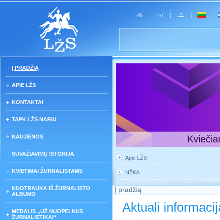
Į PRADŽIĄ
APIE LŽS
KONTAKTAI
TAPK LŽS NARIU
NAUJIENOS
Kviečia
SUVAŽIAVIMŲ ISTORIJA
Apie LŽS
KVIETIMAI ŽURNALISTAMS
NŽKA
NUOTRAUKA IŠ ŽURNALISTO
Į pradžią
ALBUMO
Aktuali informacij
MEDALIS „UŽ NUOPELNUS
ŽURNALISTIKAI“