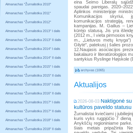
eina Seimo Liberalų sąjūdž
Almanachas "Žurnalistika 2010"
spaudai pareigas. 2020–2022
Aplinkos ministerijoje minist
Almanachas "Žurnalistika 2011"
Komunikacijos skyriui, įg
komunikacijos strategiją, re
Almanachas "Žurnalistika 2012"
kampanijas. M. Gailius – Lie
kūrėjo statusą. Jis yra išleidę
Almanachas "Žurnalistika 2013" I dalis
(2012 m., I vieta pirmosios kn
m., „Lietuvos metų knyga“)
Almanachas "Žurnalistika 2013" II dalis
Gilytė“, patekusį į šalies pr
Almanachas "Žurnalistika 2014" I dalis
12.Naujasis asociacijos prezid
bakalauro ir literatūrologijos m
Almanachas "Žurnalistika 2014" II dalis
santykius Ryslinge Højskole (D
Almanachas "Žurnalistika 2015" I dalis
archyvas (1065)
Almanachas "Žurnalistika 2015" II dalis
Aktualijos
Almanachas "Žurnalistika 2016" I dalis
Almanachas "Žurnalistika 2016" II dalis
Naktigonė su
2026-08-03
Almanachas "Žurnalistika 2017" I dalis
kultūros paveldo statusu
Almanachas "Žurnalistika 2017" II dalis
Žurnalistai kviečiami į jubilieji
kuris vyks rugpjūčio 7 dieną
Almanachas "Žurnalistika 2018" I dalis
Anykščių regioniniame parke.
šiais metais pripažinta Ne
Almanachas "Žurnalistika 2018" II dalis
paveldo vertybe. Tai vienint