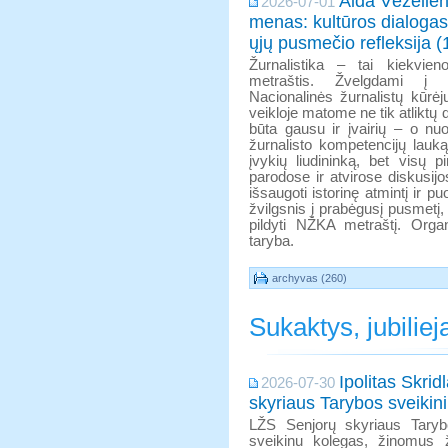
Aida Vėželien
2026-07-01
menas: kultūros dialogas 
ųjų pusmečio refleksija (
Žurnalistika – tai kiekvien
metraštis. Žvelgdami į 
Nacionalinės žurnalistų kūrė
veikloje matome ne tik atliktų 
būta gausu ir įvairių – o nuo
žurnalisto kompetencijų lauką,
įvykių liudininką, bet visų 
parodose ir atvirose diskusi
išsaugoti istorinę atmintį ir 
žvilgsnis į prabėgusį pusmetį
pildyti NŽKA metraštį. Organ
taryba.
archyvas (260)
Sukaktys, jubiliej
Ipolitas Skri
2026-07-30
skyriaus Tarybos sveiki
LŽS Senjorų skyriaus Taryb
sveikinu kolegas, žinomus žu