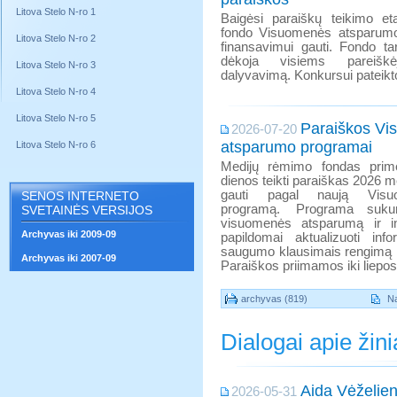
Litova Stelo N-ro 1
Baigėsi paraiškų teikimo e
fondo Visuomenės atsparum
Litova Stelo N-ro 2
finansavimui gauti. Fondo tar
dėkoja visiems pareiš
Litova Stelo N-ro 3
dalyvavimą. Konkursui pateikt
Litova Stelo N-ro 4
Litova Stelo N-ro 5
Paraiškos V
2026-07-20
atsparumo programai
Litova Stelo N-ro 6
Medijų rėmimo fondas prime
dienos teikti paraiškas 2026 m
gauti pagal naują Visu
SENOS INTERNETO
programą. Programa sukurta
SVETAINĖS VERSIJOS
visuomenės atsparumą ir i
Archyvas iki 2009-09
papildomai aktualizuoti info
saugumo klausimais rengimą i
Archyvas iki 2007-09
Paraiškos priimamos iki liepos 2
archyvas (819)
Na
Dialogai apie žin
Aida Vėželien
2026-05-31