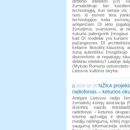
dirbtinio intelekto (DI) va
žurnalistikoje bei kasd
technologiją, kuri tampa vis
nors iš esmės tėra įranki
technologijos kelia esmin
artėjančiam DI akto įsigali
žymėjimui, svarstome, ar nė
sukurta palengvinti žmogaus 
kad DI modeliai yra kuriami 
pažangesnes DI architektūras
keliame filosofinį klausimą:
šoną autentiško žmogiškojo 
diskomforto ar nepatogių sit
dirbtiniu intelektu? Laidoje da
(Mykolo Romerio universiteto t
Lietuvos kultūros taryba.
NŽKA projekta
2026-02-26
radiofonas – keturios ok
Artėjant Lietuvos radijo šim
žurnalistų kūrėjų asociacija 
išskirtinį vaizdo tinklalai
radiofonas – keturios okupaci
istorinę apžvalgą ir diskus
medijų raštingumą, kritinį m
saugumą informacinėje erdvėj