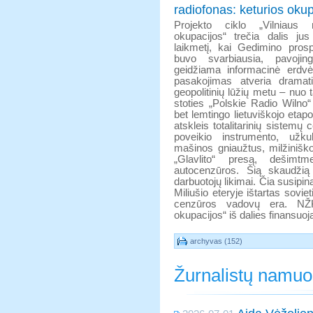
radiofonas: keturios okupa
Projekto ciklo „Vilniaus r
okupacijos“ trečia dalis ju
laikmetį, kai Gedimino pro
buvo svarbiausia, pavojing
geidžiama informacinė erdvė 
pasakojimas atveria dramat
geopolitinių lūžių metu – nuo t
stoties „Polskie Radio Wilno“
bet lemtingo lietuviškojo etapo
atskleis totalitarinių sistem
poveikio instrumento, užkul
mašinos gniaužtus, milžiniško
„Glavlito“ presą, dešimtme
autocenzūros. Šią skaudžią
darbuotojų likimai. Čia susipin
Miliušio eteryje ištartas sovie
cenzūros vadovų era. NŽKA
okupacijos“ iš dalies finansuoj
archyvas (152)
Žurnalistų namu