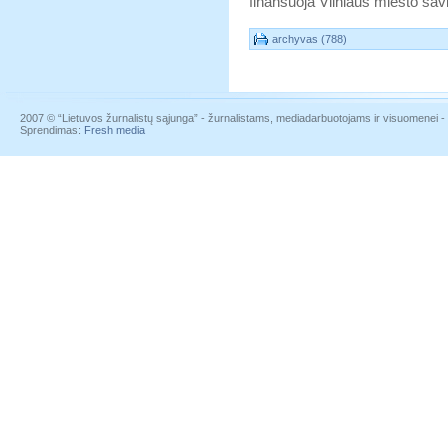
finansuoja Vilniaus miesto sav
archyvas (788)
2007 © “Lietuvos žurnalistų sąjunga” - žurnalistams, mediadarbuotojams ir visuomenei - į
Sprendimas:
Fresh media