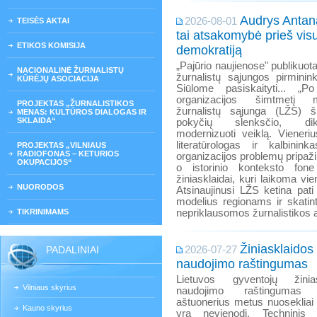
Audrys Antanai
2026-08-01
TEISĖS AKTAI
tai atsakomybė prieš vis
ETIKOS KOMISIJA
demokratiją
„Pajūrio naujienose" publikuota
NACIONALINĖ ŽURNALISTŲ
žurnalistų sąjungos pirminin
KŪRĖJŲ ASOCIACIJA
Siūlome pasiskaityti... „
organizacijos šimtmetį m
PROJEKTAS „ŽURNALISTIKOS
žurnalistų sąjunga (LŽS) 
MENAS: KULTŪROS DIALOGAS IR
SKLAIDA“
pokyčių slenksčio, dik
modernizuoti veiklą. Vieneri
literatūrologas ir kalbini
PROJEKTAS „VILNIAUS
RADIOFONAS – KETURIOS
organizacijos problemų pripaži
OKUPACIJOS“
o istorinio konteksto fone
žiniasklaidai, kuri laikoma v
NUORODOS
Atsinaujinusi LŽS ketina pati
modelius regionams ir skatinti
TIKRINIMAMS
nepriklausomos žurnalistikos at
Žiniasklaidos
PADALINIAI
2026-07-27
naudojimo raštingumas
Lietuvos gyventojų žinia
Vilniaus skyrius
naudojimo raštingumas 
aštuonerius metus nuosekliai 
Kauno skyrius
yra nevienodi. Techninis 