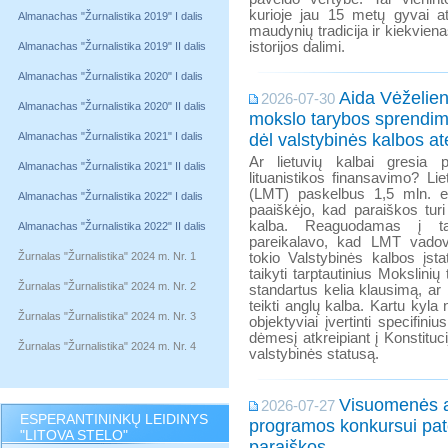
kurioje jau 15 metų gyvai at
Almanachas "Žurnalistika 2019" I dalis
maudynių tradicija ir kiekviena
istorijos dalimi.
Almanachas "Žurnalistika 2019" II dalis
Almanachas "Žurnalistika 2020" I dalis
Aida Vėželien
2026-07-30
Almanachas "Žurnalistika 2020" II dalis
mokslo tarybos sprendim
Almanachas "Žurnalistika 2021" I dalis
dėl valstybinės kalbos ate
Ar lietuvių kalbai gresia p
Almanachas "Žurnalistika 2021" II dalis
lituanistikos finansavimo? Li
(LMT) paskelbus 1,5 mln. e
Almanachas "Žurnalistika 2022" I dalis
paaiškėjo, kad paraiškos turi
kalba. Reaguodamas į ta
Almanachas "Žurnalistika 2022" II dalis
pareikalavo, kad LMT vadov
Žurnalas "Žurnalistika" 2024 m. Nr. 1
tokio Valstybinės kalbos įst
taikyti tarptautinius Mokslini
Žurnalas "Žurnalistika" 2024 m. Nr. 2
standartus kelia klausimą, ar
teikti anglų kalba. Kartu kyla
Žurnalas "Žurnalistika" 2024 m. Nr. 3
objektyviai įvertinti specifin
dėmesį atkreipiant į Konstitucij
Žurnalas "Žurnalistika" 2024 m. Nr. 4
valstybinės statusą.
Visuomenės 
2026-07-27
ESPERANTININKŲ LEIDINYS
programos konkursui pat
"LITOVA STELO"
paraiškos